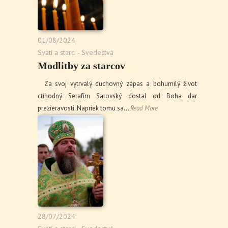
01/08/2024
Svätí a starci - Svedectvá
Modlitby za starcov
Za svoj vytrvalý duchovný zápas a bohumilý život
ctihodný Serafím Sarovský dostal od Boha dar
prezieravosti. Napriek tomu sa…
Read More
28/07/2024