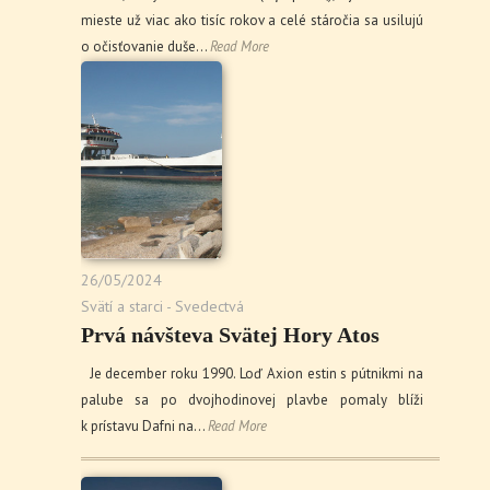
mieste už viac ako tisíc rokov a celé stáročia sa usilujú
o očisťovanie duše…
Read More
26/05/2024
Svätí a starci - Svedectvá
Prvá návšteva Svätej Hory Atos
Je december roku 1990. Loď Axion estin s pútnikmi na
palube sa po dvojhodinovej plavbe pomaly blíži
k prístavu Dafni na…
Read More