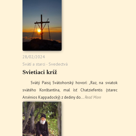
28/02/2024
Svätí a starci - Svedectvá
Svietiaci kríž
Svätý Paisij Svätohorský hovorí: „Raz, na sviatok
svätého Konštantína, mal ísť Chatziefentis (starec
Arsénios Kappadocký) z dediny do…
Read More