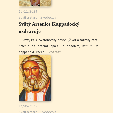
10/11/2023
Svätí a starci - Svedectvá
Svätý Arsénios Kappadocký
uzdravuje
Svätý Paisij Svätohorský hovorí: „Život a zázraky otca
Arsénia sa doteraz spájali s obdobím, keď žil v
Kappadokii. Väčšie…
Read More
13/08/2023
Svätí a starci - Svedectvá