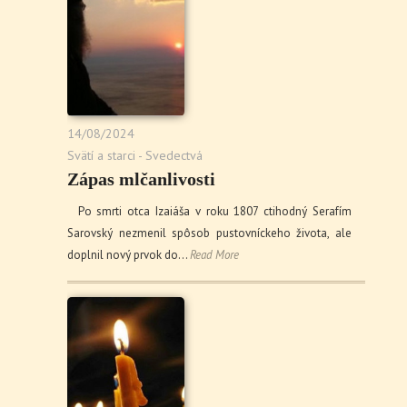
14/08/2024
Svätí a starci - Svedectvá
Zápas mlčanlivosti
Po smrti otca Izaiáša v roku 1807 ctihodný Serafím
Sarovský nezmenil spôsob pustovníckeho života, ale
doplnil nový prvok do…
Read More