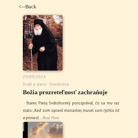
<--Back
29/09/2024
Svätí a starci - Svedectvá
Božia prozreteľnosť zachraňuje
Starec Paisij Svätohorský porozprával, čo sa mu raz
stalo: „Keď som opravil monastier, musel som rýchlo ísť
a priniesť…
Read More