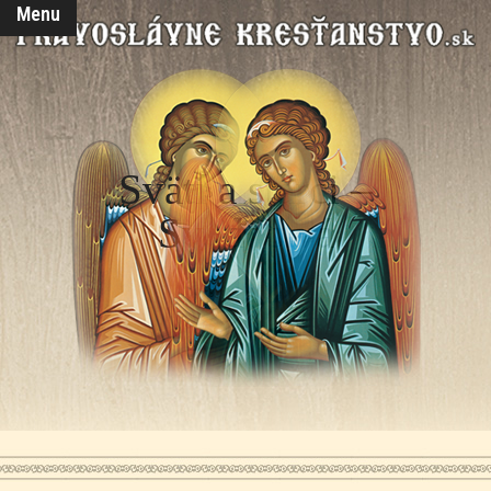
Menu
Svätí a starci –
Svedectvá