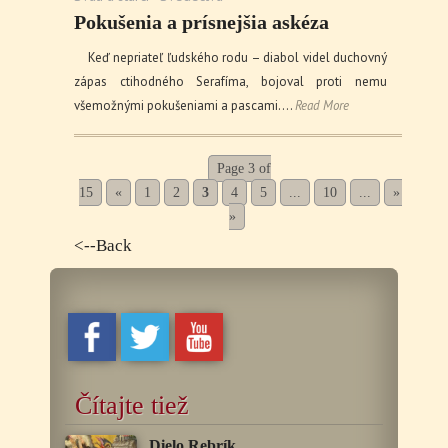
Pokušenia a prísnejšia askéza
Keď nepriateľ ľudského rodu – diabol videl duchovný
zápas ctihodného Serafíma, bojoval proti nemu
všemožnými pokušeniami a pascami.…
Read More
Page 3 of
15
«
1
2
3
4
5
...
10
...
»
Last
»
<--Back
Čítajte tiež
Dielo Rebrík