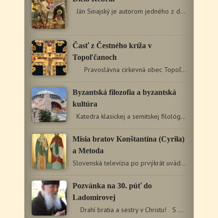
Ján Sinajský je autorom jedného z diamantov asketickej…
Časť z Čestného kríža v
Topoľčanoch
Pravoslávna cirkevná obec Topoľčany…
Byzantská filozofia a byzantská
kultúra
Katedra klasickej a semitskej filológie Filozofickej…
Misia bratov Konštantína (Cyrila)
a Metoda
Slovenská televízia po prvýkrát uvádza dokumentárny film…
Pozvánka na 30. púť do
Ladomirovej
Drahí bratia a sestry v Christu! S požehnaním…