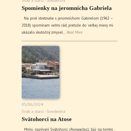
Svätí a starci - Svedectvá
Spomienky na jeromnícha Gabriela
Na prvé stretnutie s jeromníchom Gabrielom (1962 –
2018) spomínam veľmi rád, pretože do veľkej miery mi
ukázalo skutočný zmysel…
Read More
05/06/2024
Svätí a starci - Svedectvá
Svätohorci na Atose
Mnísi, nazývaní Svätohorci (Αγιορείτες), žijú na tomto