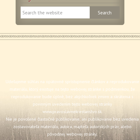
Udeľujeme súhlas na opätovné sprístupnenie článkov a reprodukovanie
materiálu, ktorý existuje na tejto webovej stránke s podmienkou, že
reprodukovanie bude úplné, bez akýchkoľvek zmien a skrátenia s
povinným uvedením tejto webovej stránky
www.pravoslavnekrestanstvo.sk
.
Nie je povolené čiastočné publikovanie, ani publikovanie bez uvedenia
zostavovateľa materiálu, autora, majiteľa autorských práv, alebo
pôvodnej webovej stránky.