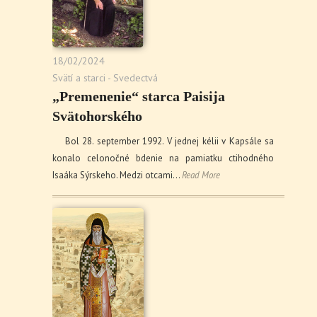
18/02/2024
Svätí a starci - Svedectvá
„Premenenie“ starca Paisija
Svätohorského
Bol 28. september 1992. V jednej kélii v Kapsále sa
konalo celonočné bdenie na pamiatku ctihodného
Isaáka Sýrskeho. Medzi otcami…
Read More