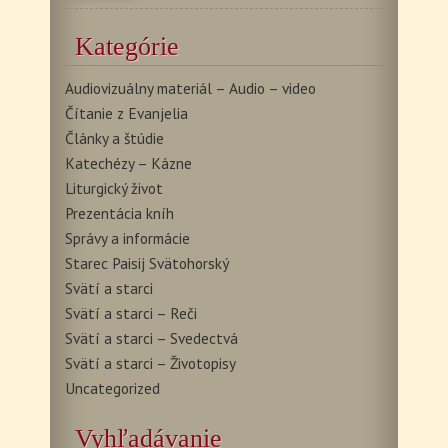
Kategórie
Audiovizuálny materiál – Audio – video
Čítanie z Evanjelia
Články a štúdie
Katechézy – Kázne
Liturgický život
Prezentácia kníh
Správy a informácie
Starec Paisij Svätohorský
Svätí a starci
Svätí a starci – Reči
Svätí a starci – Svedectvá
Svätí a starci – Životopisy
Uncategorized
Vyhľadávanie