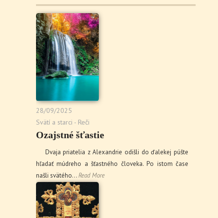
28/09/2025
Svätí a starci - Reči
Ozajstné šťastie
Dvaja priatelia z Alexandrie odišli do ďalekej púšte
hľadať múdreho a šťastného človeka. Po istom čase
našli svätého…
Read More