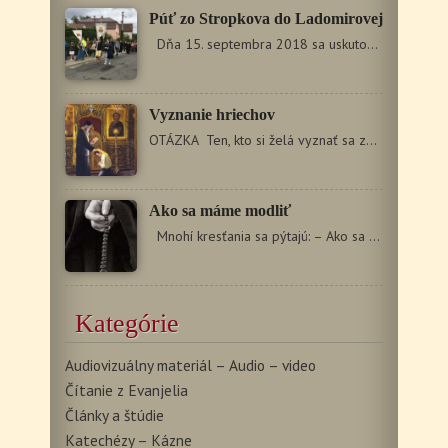
Púť zo Stropkova do Ladomirovej
Dňa 15. septembra 2018 sa uskutočnila XXVIII. mládežnícka…
Vyznanie hriechov
OTÁZKA Ten, kto si želá vyznať sa zo svojich hriechov,…
Ako sa máme modliť
Mnohí kresťania sa pýtajú: – Ako sa máme modliť?…
Kategórie
Audiovizuálny materiál – Audio – video
Čítanie z Evanjelia
Články a štúdie
Katechézy – Kázne