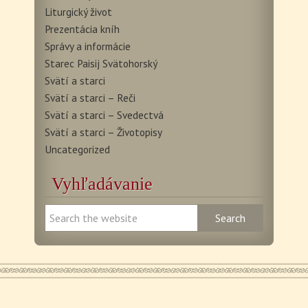
Liturgický život
Prezentácia kníh
Správy a informácie
Starec Paisij Svätohorský
Svätí a starci
Svätí a starci – Reči
Svätí a starci – Svedectvá
Svätí a starci – Životopisy
Uncategorized
Vyhľadávanie