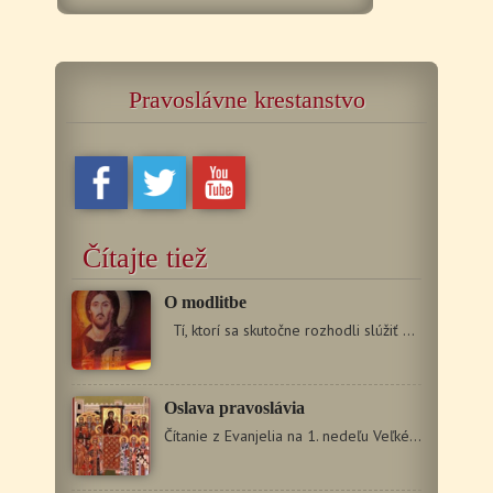
Pravoslávne krestanstvo
Čítajte tiež
O modlitbe
Tí, ktorí sa skutočne rozhodli slúžiť Pánovi,…
Oslava pravoslávia
Čítanie z Evanjelia na 1. nedeľu Veľkého pôstu Jn 1,…