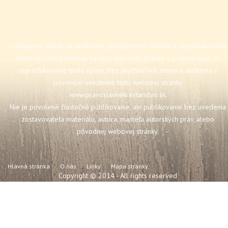
Udeľujeme súhlas na opätovné sprístupnenie článkov a reprodukovanie
materiálu, ktorý existuje na tejto webovej stránke s podmienkou, že
reprodukovanie bude úplné, bez akýchkoľvek zmien a skrátenia s
povinným uvedením tejto webovej stránky
www.pravoslavnekrestanstvo.sk
.
Nie je povolené čiastočné publikovanie, ani publikovanie bez uvedenia
zostavovateľa materiálu, autora, majiteľa autorských práv, alebo
pôvodnej webovej stránky.
Hlavná stránka
O nás
Linky
Mapa stránky
Copyright © 2014 - All rights reserved