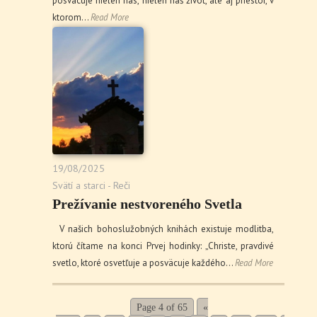
posväcuje nielen nás, nielen náš život, ale aj priestor, v
ktorom…
Read More
19/08/2025
Svätí a starci - Reči
Prežívanie nestvoreného Svetla
V našich bohoslužobných knihách existuje modlitba,
ktorú čítame na konci Prvej hodinky: „Christe, pravdivé
svetlo, ktoré osvetľuje a posväcuje každého…
Read More
Page 4 of 65
«