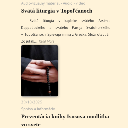
Audiovizuálny materiál - Audio - video
Svätá liturgia v Topoľčanoch
Svätá liturgia v kaplnke svätého Arsénia
Kappadockého a svätého Paisija Svätohorského
v Topoľčanoch. Spievajú mnísi z Grécka. Slúži otec Ján
Zozuľak,…
Read More
29/10/2025
Správy a informácie
Prezentácia knihy Isusova modlitba
vo svete