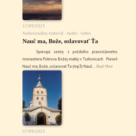
17/09/2025
Audiovizuálny materiál - Audio - video
Nauč ma, Bože, oslavovať Ťa
Spievajú sestry z poľského pravoslávneho
monastiera Pokrova Božej matky v Turkovicach Pieseň
Nauč ma, Bože, oslavovať Ťa (mp3) Nauč…
Read More
07/09/2025