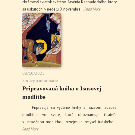
chrámový sviatok svätého Arsénia Kappadockého, ktorý
sa uskutoční v nedeľu 9. novembra…
Read More
08/10/2025
Správy a informácie
Pripravovaná kniha o Isusovej
modlitbe
Pripravuje sa vydanie knihy s názvom Isusova
modlitba vo svete, ktorá oboznamuje čitateľa
s ustavičnou modlitbou, ozrejmuje zmysel ľudského…
Read More