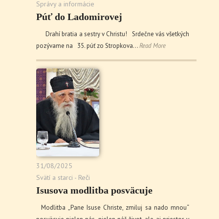
Správy a informácie
Púť do Ladomirovej
Drahí bratia a sestry v Christu! Srdečne vás všetkých
pozývame na 35. púť zo Stropkova…
Read More
31/08/2025
Svätí a starci - Reči
Isusova modlitba posväcuje
Modlitba „Pane Isuse Christe, zmiluj sa nado mnou“