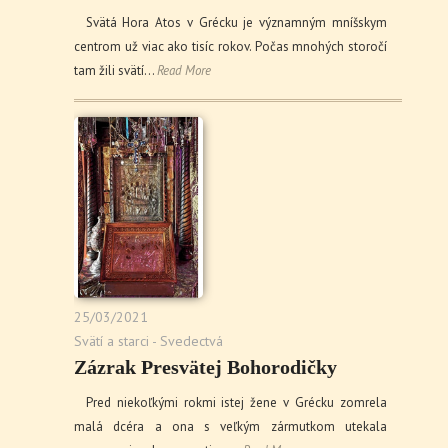
Svätá Hora Atos v Grécku je významným mníšskym
centrom už viac ako tisíc rokov. Počas mnohých storočí
tam žili svätí…
Read More
25/03/2021
Svätí a starci - Svedectvá
Zázrak Presvätej Bohorodičky
Pred niekoľkými rokmi istej žene v Grécku zomrela
malá dcéra a ona s veľkým zármutkom utekala