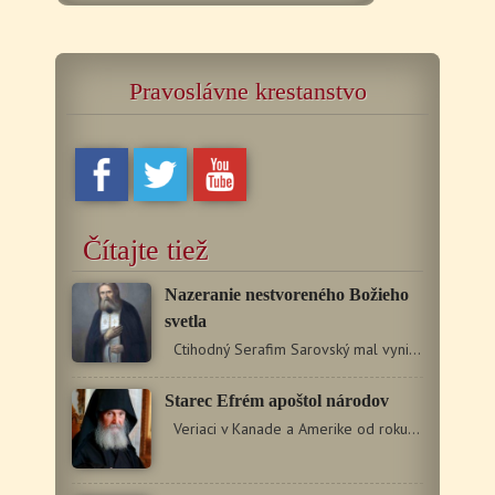
Pravoslávne krestanstvo
Čítajte tiež
Nazeranie nestvoreného Božieho
svetla
Ctihodný Serafim Sarovský mal vynikajúcu pamäť. Ako…
Starec Efrém apoštol národov
Veriaci v Kanade a Amerike od roku 1980 v osobe…