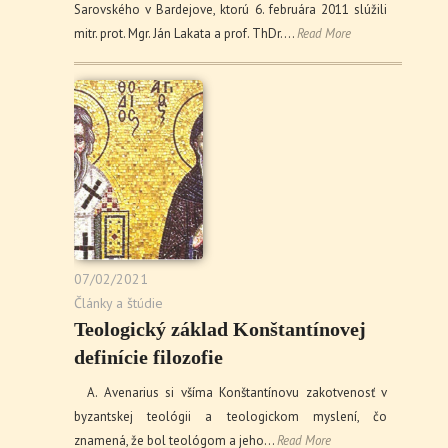
Sarovského v Bardejove, ktorú 6. februára 2011 slúžili
mitr. prot. Mgr. Ján Lakata a prof. ThDr.…
Read More
07/02/2021
Články a štúdie
Teologický základ Konštantínovej
definície filozofie
A. Avenarius si všíma Konštantínovu zakotvenosť v
byzantskej teológii a teologickom myslení, čo
znamená, že bol teológom a jeho…
Read More