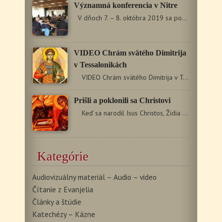
Významná konferencia v Nitre
V dňoch 7. – 8. októbra 2019 sa pod záštitou veľvyslanectva…
VIDEO Chrám svätého Dimitrija
v Tessalonikách
VIDEO Chrám svätého Dimitrija v Tessalonikách
Prišli a poklonili sa Christovi
Keď sa narodil Isus Christos, Židia neprijali…
Kategórie
Audiovizuálny materiál – Audio – video
Čítanie z Evanjelia
Články a štúdie
Katechézy – Kázne