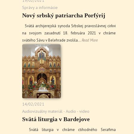
19/02/2021
Správy a informácie
Nový srbský patriarcha Porfýrij
Svätá archijerejská synoda Srbskej pravoslávnej cirkvi
na svojom zasadnutí 18. februára 2021 v chráme
svätého Sávu v Belehrade zvolila…
Read More
14/02/2021
Audiovizuálny materiál - Audio - video
Svätá liturgia v Bardejove
Svätá liturgia v chráme ctihodného Serafima