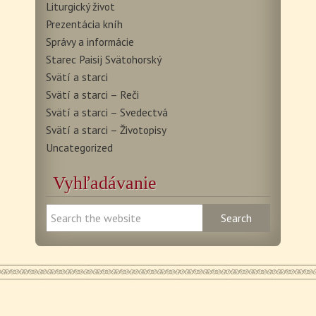
Liturgický život
Prezentácia kníh
Správy a informácie
Starec Paisij Svätohorský
Svätí a starci
Svätí a starci – Reči
Svätí a starci – Svedectvá
Svätí a starci – Životopisy
Uncategorized
Vyhľadávanie