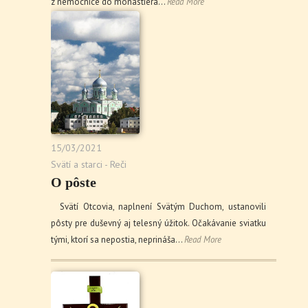
z nemocnice do monastiera…
Read More
15/03/2021
Svätí a starci - Reči
O pôste
Svätí Otcovia, naplnení Svätým Duchom, ustanovili
pôsty pre duševný aj telesný úžitok. Očakávanie sviatku
tými, ktorí sa nepostia, neprináša…
Read More