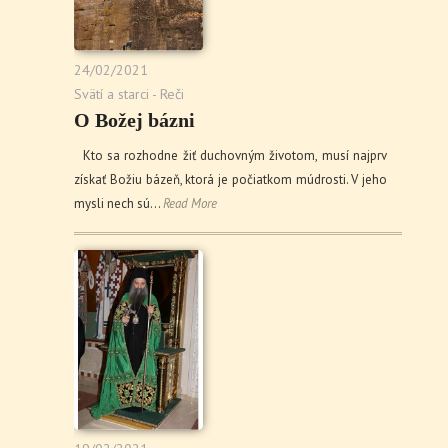
24/02/2021
Svätí a starci - Reči
O Božej bázni
Kto sa rozhodne žiť duchovným životom, musí najprv
získať Božiu bázeň, ktorá je počiatkom múdrosti. V jeho
mysli nech sú…
Read More