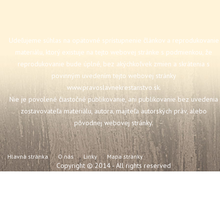
Udeľujeme súhlas na opätovné sprístupnenie článkov a reprodukovanie
materiálu, ktorý existuje na tejto webovej stránke s podmienkou, že
reprodukovanie bude úplné, bez akýchkoľvek zmien a skrátenia s
povinným uvedením tejto webovej stránky
www.pravoslavnekrestanstvo.sk
.
Nie je povolené čiastočné publikovanie, ani publikovanie bez uvedenia
zostavovateľa materiálu, autora, majiteľa autorských práv, alebo
pôvodnej webovej stránky.
Hlavná stránka
O nás
Linky
Mapa stránky
Copyright © 2014 - All rights reserved