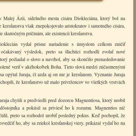
v Malej Ázii, sídelného mesta cisára Diokleciána, ktorý bol na
e kresťanstva však znepokojovalo aristokratov i samotného cisára,
ie skutočným príčinám, ale existencii kresťanstva.
ioklecián vydal prísne nariadenie s úmyslom celkom zničiť
la očakávaný výsledok, preto sa šľachtici rozhodli zvolať nové
 ktorý požiadal o slovo a navrhol, aby sa skončilo prenasledovanie
volené veriť v akéhokoľvek Boha. Tieto slová medzi zúčastnenými
sa opýtal Juraja, či azda aj on nie je kresťanom. Vyznanie Juraja
ochopili, že kresťanstvo už malo prívržencov vo všetkých vrstvách
raja chytili a predviedli pred dozorcu Magnentiosa, ktorý urobil
dôstojníka a pokúsil sa priviesť ho k rozumu. Magnentios nič
čúlil, preto sa rozhodol urobiť posledný pokus. Keď pochopil, že
esvedčiť ho, aby sa zriekol kresťanskej viery, prikázal vydať ho na