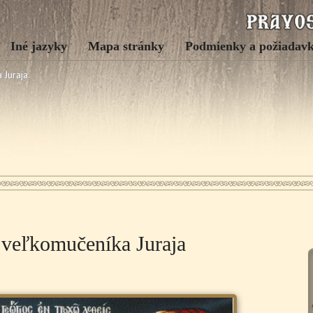
Iné jazyky
Mapa stránky
Podmienky a požiadav
 Juraja
 veľkomučeníka Juraja