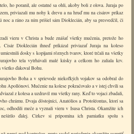
elo, ho poranil, ale ostatné sa ohli, akoby boli z olova. Juraja po
 zem, priviazali mu nohy k drevu a na hruď mu na cisárov príkaz
ú noc a ráno za ním prišiel sám Dioklecián, aby sa presvedčil, či
radí vieru v Christa a bude znášať všetky mučenia, pretože ho
. Cisár Dioklecián ihneď prikázal priviazať Juraja na koleso
umiestnili dosky s kopijami rôznych tvarov, ktoré trčali na všetky
 Jurajovho tela vytrhávali malé kúsky a celkom ho zaliala krv.
a všetko ďakoval Bohu.
urajovho Boha a v sprievode niekoľkých vojakov sa odobral do
hu Apollónovi. Mučenie na kolese pokračovalo a v istej chvíli sa
odviazal z kolesa a uzdravil mu všetky rany. Keď to vojaci zbadali,
ovho chrámu. Dvaja dôstojníci, Anatólios a Protoléontas, ktorí sa
c, odhodili meče a vyznali vieru v Isusa Christa. Okamžite ich
 nešírilo ďalej. Cirkev si pripomína ich pamiatku spolu s
iu už nemá pod kontrolou, preto vydal nariadenie okamžite usmrtiť