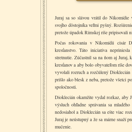
Juraj sa so slávou vrátil do Nikomídie 
svojho dôstojníka veľmi pyšný. Rozšíreni
pretože úpadok Rímskej ríše pripisovali n
Počas rokovania v Nikomídii cisár D
kresťanstvo. Táto iniciatíva neprinies
stretnutie. Zúčastnil sa na ňom aj Juraj,
kresťanov a aby bolo obyvateľom ríše do
vyvolali rozruch a rozčúlený Dioklecián 
prišlo ako blesk z neba, pretože všetci p
spoločnosti.
Dioklecián okamžite vydal rozkaz, aby Ju
výsluch ohľadne správania sa mladého 
nedosiahol a Dioklecián sa ešte viac roz
Juraj je neústupný a že sa márne snaží pr
mučenie.