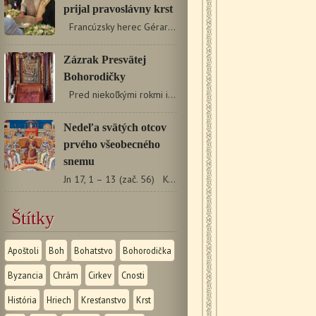
prijal pravoslávny krst
Francúzsky herec Gérard Depardieu sa stal pravoslávnym…
Zázrak Presvätej
Bohorodičky
Pred niekoľkými rokmi istej žene v Grécku zomrela…
Nedeľa svätých otcov
prvého všeobecného
snemu
Jn 17, 1 – 13 (zač. 56) Keď to Ježiš hovoril, pozdvihol…
Štítky
Apoštoli
Boh
Bohatstvo
Bohorodička
Byzancia
Chrám
Cirkev
Cnosti
História
Hriech
Kresťanstvo
Krst