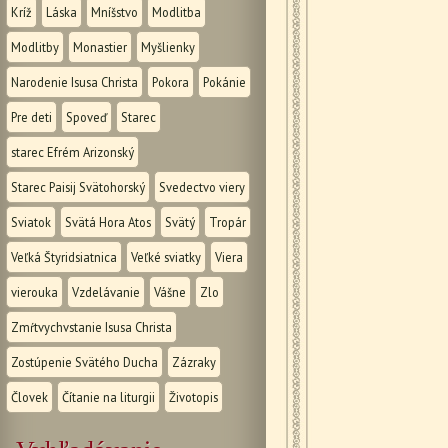
Kríž
Láska
Mníšstvo
Modlitba
Modlitby
Monastier
Myšlienky
Narodenie Isusa Christa
Pokora
Pokánie
Pre deti
Spoveď
Starec
starec Efrém Arizonský
Starec Paisij Svätohorský
Svedectvo viery
Sviatok
Svätá Hora Atos
Svätý
Tropár
Veľká Štyridsiatnica
Veľké sviatky
Viera
vierouka
Vzdelávanie
Vášne
Zlo
Zmŕtvychvstanie Isusa Christa
Zostúpenie Svätého Ducha
Zázraky
Človek
Čítanie na liturgii
Životopis