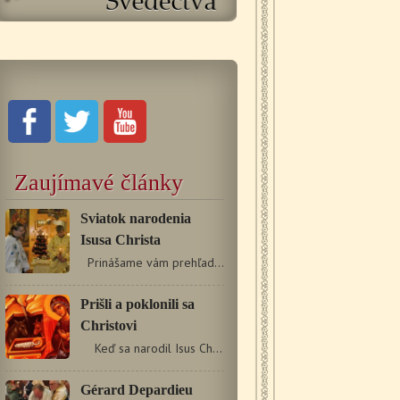
Zaujímavé články
Sviatok narodenia
Isusa Christa
Prinášame vám prehľad – zoznam a časovanie pravoslávnych…
Prišli a poklonili sa
Christovi
Keď sa narodil Isus Christos, Židia neprijali…
Gérard Depardieu