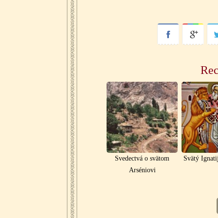
Rec
Svedectvá o svätom
Svätý Ignat
Arséniovi