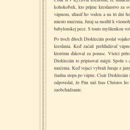
kohokoľvek, kto prijme kresťanstvo za s
vápnom, uhasiť ho vodou a na tri dni hod
miesto mučenia, Juraj sa modlil k všem
babylonskej pece. S touto myšlienkou vošiel
Po troch dňoch Dioklecián poslal vojakov
kresťania. Keď začali prehľadávať váp
ktorému ďakoval za pomoc. Všetci príto
Dioklecián to pripisoval mágii. Spolu s 
mučenia. Keď vojaci vybrali Juraja z jamy
žiadna stopa po vápne. Cisár Dioklecián 
odpovedal, že Pán náš Isus Christos ho
zaobchádzanie.