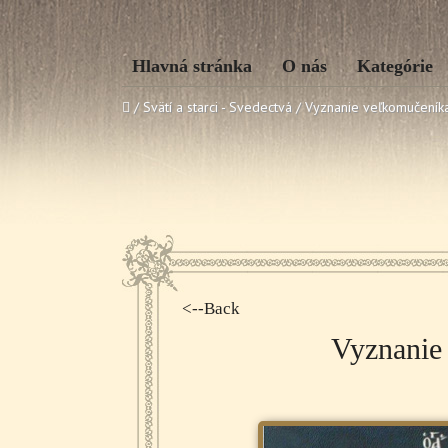
Hlavná stránka
O nás
Kategórie
/ Svätí a starci - Svedectvá /
Vyznanie veľkomučeníka
<--Back
Vyznanie