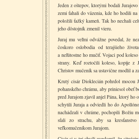
Jeden z oštepov, ktorými bodali Jurajovo t
zemi ťahali do väzenia, kde ho hodili na
položili ťažký kameň. Tak ho nechali cel
jeho dôstojník zmenil vieru.
Juraj mu veľmi odvážne povedal, že nez
čoskoro oslobodia od terajšieho života
a neľútostne ho mučiť. Vojaci pod koleso 
strany. Keď roztočili koleso, kopije z
Christov mučeník sa ustavične modlil a z
Krutý cisár Dioklecián pohrdol mocou J
pohanského chrámu, aby priniesol obeť bo
pred Jurajom zjavil anjel Pána, ktorý ho 
schytili Juraja a odviedli ho do Apollón
nachádzali v chráme, pochopili Božiu mo
sťali zo strachu, aby sa kresťanstvo
veľkomučeníkom Jurajom.
Cisár si v tej chvíli uvedomil, že situác