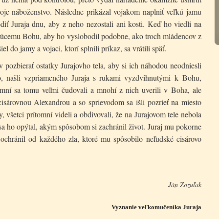
voje náboženstvo. Následne prikázal vojakom naplniť veľkú jamu
iť Juraja dnu, aby z neho nezostali ani kosti. Keď ho viedli na
ohúcemu Bohu, aby ho vyslobodil podobne, ako troch mládencov z
 do jamy a vojaci, ktorí splnili príkaz, sa vrátili späť.
 pozbierať ostatky Jurajovho tela, aby si ich náhodou neodniesli
no, našli vzpriameného Juraja s rukami vyzdvihnutými k Bohu,
mní sa tomu veľmi čudovali a mnohí z nich uverili v Boha, ale
cisárovnou Alexandrou a so sprievodom sa išli pozrieť na miesto
, všetci prítomní videli a obdivovali, že na Jurajovom tele nebola
sa ho opýtal, akým spôsobom si zachránil život. Juraj mu pokorne
 ochránil od každého zla, ktoré mu spôsobilo neľudské cisárovo
Ján Zozuľak
Vyznanie veľkomučeníka Juraja