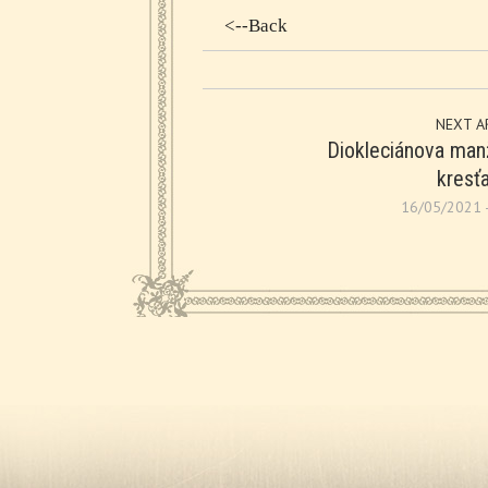
<--Back
NEXT A
Diokleciánova man
kresť
16/05/2021 -