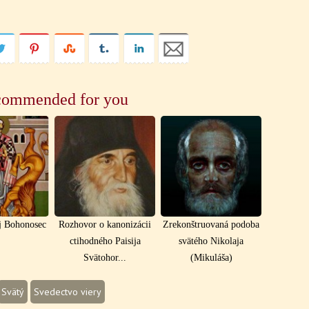
ommended for you
ij Bohonosec
Rozhovor o kanonizácii
Zrekonštruovaná podoba
ctihodného Paisija
svätého Nikolaja
Svätohor...
(Mikuláša)
Svätý
Svedectvo viery