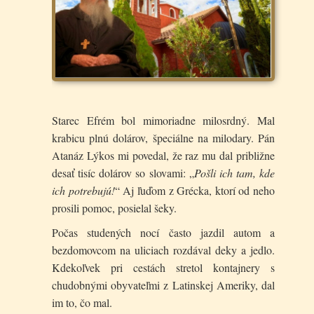
Starec Efrém bol mimoriadne milosrdný. Mal
krabicu plnú dolárov, špeciálne na milodary. Pán
Atanáz Lýkos mi povedal, že raz mu dal približne
desať tisíc dolárov so slovami: „
Pošli ich tam, kde
ich potrebujú!
“ Aj ľuďom z Grécka, ktorí od neho
prosili pomoc, posielal šeky.
Počas studených nocí často jazdil autom a
bezdomovcom na uliciach rozdával deky a jedlo.
Kdekoľvek pri cestách stretol kontajnery s
chudobnými obyvateľmi z Latinskej Ameriky, dal
im to, čo mal.