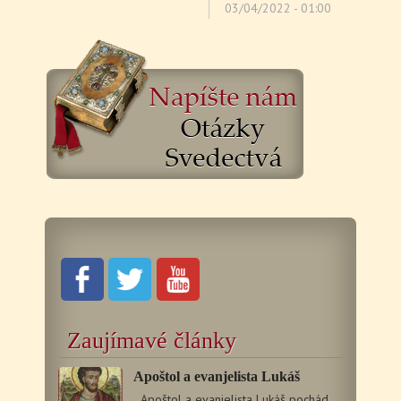
03/04/2022 - 01:00
Zaujímavé články
Apoštol a evanjelista Lukáš
Apoštol a evanjelista Lukáš pochádzal z Antiochie…