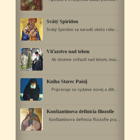
Svätý Spiridon
Svätý Spiridon sa narodil okolo roku 270 na Cypre. Od rodičov…
Víťazstvo nad telom
Ak chceme zvíťaziť nad telom, musíme ho umŕtviť.…
Kniha Starec Paisij
Pripravuje sa vydanie novej a dlho očakávanej…
Konštantínova definícia filozofie
Konštantínova definícia filozofie pravdepodobne ukrýva…