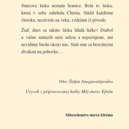
Starcova láska nemala hranice. Bola to láska,
ktorá v sebe zahŕňala Christa. Slúžil každému
človeku, nezávisle na veku, vzdelaní či pôvode.
Žiaľ, dnes sa takáto láska hľadá ťažko! Diabol
a vášne zmrazili naše srdcia a nepočujeme, ani
nevidíme biedu okolo nás. Stali sme sa bezcitnými
divákmi na pohovke…
Otec Štefan Anagnostópoulos
Úryvok z pripravovanej knihy Môj starec Efrém
Milosrdenstvo starca Efréma