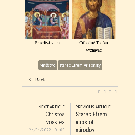
Pravdivá viera
Ctihodný Teofan
Vyznávač
Mníšstvo
starec Efrém Arizonský
<--Back
NEXT ARTICLE
PREVIOUS ARTICLE
Christos
Starec Efrém
voskres
apoštol
národov
24/04/2022 - 01:00