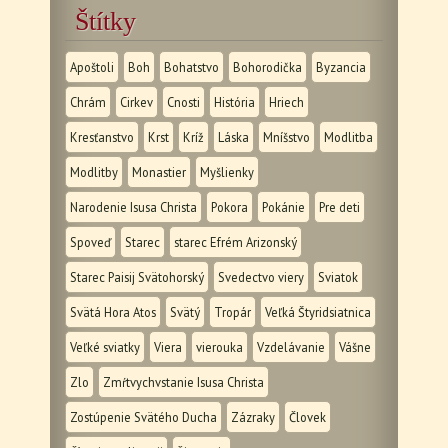
Štítky
Apoštoli
Boh
Bohatstvo
Bohorodička
Byzancia
Chrám
Cirkev
Cnosti
História
Hriech
Kresťanstvo
Krst
Kríž
Láska
Mníšstvo
Modlitba
Modlitby
Monastier
Myšlienky
Narodenie Isusa Christa
Pokora
Pokánie
Pre deti
Spoveď
Starec
starec Efrém Arizonský
Starec Paisij Svätohorský
Svedectvo viery
Sviatok
Svätá Hora Atos
Svätý
Tropár
Veľká Štyridsiatnica
Veľké sviatky
Viera
vierouka
Vzdelávanie
Vášne
Zlo
Zmŕtvychvstanie Isusa Christa
Zostúpenie Svätého Ducha
Zázraky
Človek