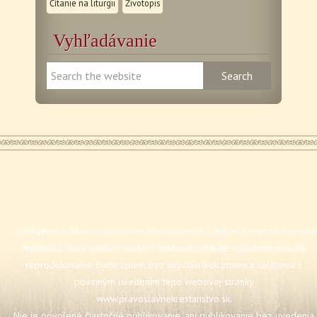
Čítanie na liturgii
Životopis
Vyhľadávanie
Udeľujeme súhlas na opätovné sprístupnenie článkov a reprodukovanie
materiálu, ktorý existuje na tejto webovej stránke s podmienkou, že
reprodukovanie bude úplné, bez akýchkoľvek zmien a skrátenia s
povinným uvedením tejto webovej stránky
www.pravoslavnekrestanstvo.sk
.
Nie je povolené čiastočné publikovanie, ani publikovanie bez uvedenia