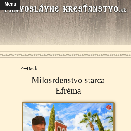
Menu
<--Back
Milosrdenstvo starca
Efréma