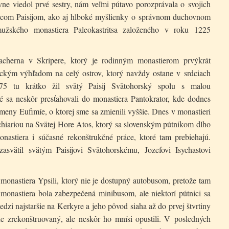
vne viedol prvé sestry, nám veľmi pútavo porozprávala o svojich
arcom Paisijom, ako aj hlboké myšlienky o správnom duchovnom
mužského monastiera Paleokastritsa založeného v roku 1225
acherna v Skripere, ktorý je rodinným monastierom prvýkrát
kým výhľadom na celý ostrov, ktorý navždy ostane v srdciach
75 tu krátko žil svätý Paisij Svätohorský spolu s malou
 sa neskôr presťahovali do monastiera Pantokrator, kde dodnes
ny Eufimíe, o ktorej sme sa zmienili vyššie. Dnes v monastieri
chiariou na Svätej Hore Atos, ktorý sa slovenským pútnikom dlho
onastiera i súčasné rekonštrukčné práce, ktoré tam prebiehajú.
asvätil svätým Paisijovi Svätohorskému, Jozefovi Isychastovi
onastiera Ypsili, ktorý nie je dostupný autobusom, pretože tam
monastiera bola zabezpečená minibusom, ale niektorí pútnici sa
medzi najstaršie na Kerkyre a jeho pôvod siaha až do prvej štvrtiny
e zrekonštruovaný, ale neskôr ho mnísi opustili. V posledných