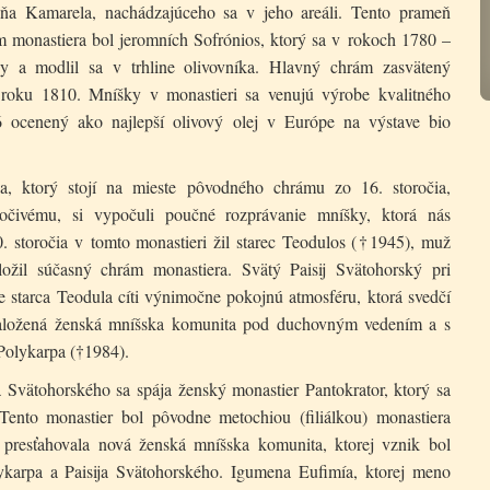
ňa Kamarela, nachádzajúceho sa v jeho areáli. Tento prameň
m monastiera bol jeromních Sofrónios, ktorý sa v rokoch 1780 –
ny a modlil sa v trhline olivovníka. Hlavný chrám zasvätený
roku 1810. Mníšky v monastieri sa venujú výrobe kvalitného
6 ocenený ako najlepší olivový olej v Európe na výstave bio
a, ktorý stojí na mieste pôvodného chrámu zo 16. storočia,
očivému, si vypočuli poučné rozprávanie mníšky, ktorá nás
. storočia v tomto monastieri žil starec Teodulos (†1945), muž
ložil súčasný chrám monastiera. Svätý Paisij Svätohorský pri
e starca Teodula cíti výnimočne pokojnú atmosféru, ktorá svedčí
 založená ženská mníšska komunita pod duchovným vedením a s
Polykarpa (†1984).
Svätohorského sa spája ženský monastier Pantokrator, ktorý sa
Tento monastier bol pôvodne metochiou (filiálkou) monastiera
 presťahovala nová ženská mníšska komunita, ktorej vznik bol
ykarpa a Paisija Svätohorského. Igumena Eufimía, ktorej meno