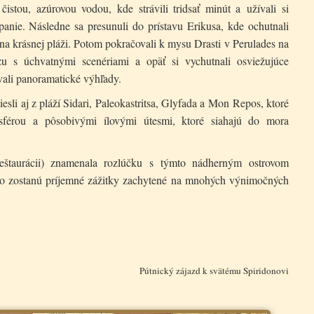
čistou, azúrovou vodou, kde strávili tridsať minút a užívali si
panie. Následne sa presunuli do prístavu Erikusa, kde ochutnali
na krásnej pláži. Potom pokračovali k mysu Drasti v Perulades na
 s úchvatnými scenériami a opäť si vychutnali osviežujúce
ali panoramatické výhľady.
esli aj z pláží Sidari, Paleokastritsa, Glyfada a Mon Repos, ktoré
férou a pôsobivými ílovými útesmi, ktoré siahajú do mora
reštaurácii) znamenala rozlúčku s týmto nádherným ostrovom
ko zostanú príjemné zážitky zachytené na mnohých výnimočných
Pútnický zájazd k svätému Spiridonovi