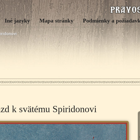
Iné jazyky
Mapa stránky
Podmienky a požiadav
iridonovi
azd k svätému Spiridonovi