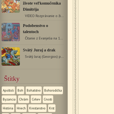
živote veľkomučeníka
Dimitrija
VIDEO Rozprávanie o živote veľkomučeníka Dimitrija
Podobenstvo o
talentoch
Čítanie z Evanjelia na 16. nedeľu Mt 25, 14 – 30…
Svätý Juraj a drak
Svätý Juraj (Georgios) pochádzal z bohatej kresťanskej…
Štítky
Apoštoli
Boh
Bohatstvo
Bohorodička
Byzancia
Chrám
Cirkev
Cnosti
História
Hriech
Kresťanstvo
Krst