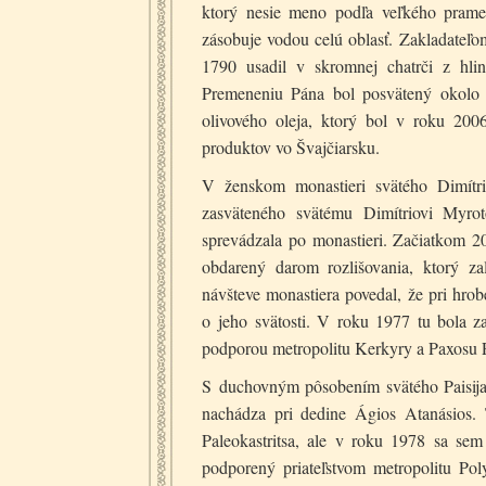
ktorý nesie meno podľa veľkého prame
zásobuje vodou celú oblasť. Zakladateľo
1790 usadil v skromnej chatrči z hli
Premeneniu Pána bol posvätený okolo 
olivového oleja, ktorý bol v roku 200
produktov vo Švajčiarsku.
V ženskom monastieri svätého Dimítri
zasväteného svätému Dimítriovi Myrot
sprevádzala po monastieri. Začiatkom 20
obdarený darom rozlišovania, ktorý za
návšteve monastiera povedal, že pri hrob
o jeho svätosti. V roku 1977 tu bola
podporou metropolitu Kerkyry a Paxosu 
S duchovným pôsobením svätého Paisija 
nachádza pri dedine Ágios Atanásios. 
Paleokastritsa, ale v roku 1978 sa sem
podporený priateľstvom metropolitu Pol