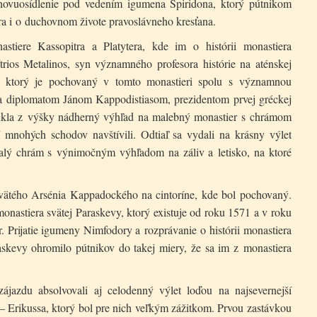
ovuosídlenie pod vedením igumena Spiridona, ktorý pútnikom
ra i o duchovnom živote pravoslávneho kresťana.
astiere Kassopitra a Platytera, kde im o histórii monastiera
trios Metalinos, syn významného profesora histórie na aténskej
a, ktorý je pochovaný v tomto monastieri spolu s významnou
a diplomatom Jánom Kappodistiasom, prezidentom prvej gréckej
núkla z výšky nádherný výhľad na malebný monastier s chrámom
í mnohých schodov navštívili. Odtiaľ sa vydali na krásny výlet
 malý chrám s výnimočným výhľadom na záliv a letisko, na ktoré
vätého Arsénia Kappadockého na cintoríne, kde bol pochovaný.
nastiera svätej Paraskevy, ktorý existuje od roku 1571 a v roku
 Prijatie igumeny Nimfodory a rozprávanie o histórii monastiera
askevy ohromilo pútnikov do takej miery, že sa im z monastiera
ájazdu absolvovali aj celodenný výlet loďou na najsevernejší
– Erikussa, ktorý bol pre nich veľkým zážitkom. Prvou zastávkou