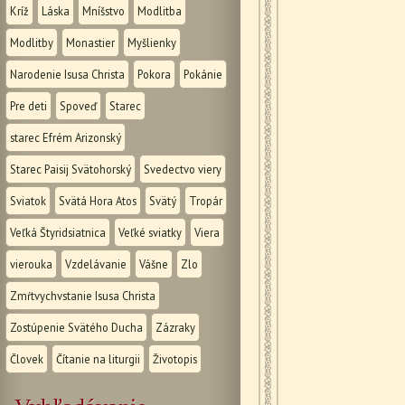
Kríž
Láska
Mníšstvo
Modlitba
Modlitby
Monastier
Myšlienky
Narodenie Isusa Christa
Pokora
Pokánie
Pre deti
Spoveď
Starec
starec Efrém Arizonský
Starec Paisij Svätohorský
Svedectvo viery
Sviatok
Svätá Hora Atos
Svätý
Tropár
Veľká Štyridsiatnica
Veľké sviatky
Viera
vierouka
Vzdelávanie
Vášne
Zlo
Zmŕtvychvstanie Isusa Christa
Zostúpenie Svätého Ducha
Zázraky
Človek
Čítanie na liturgii
Životopis