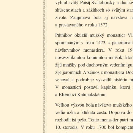
vybral svätý Paisij Svätohorský a ducho
skúsenostiach a zážitkoch so svätým st
živote. Zaujímavá bola aj návšteva 
a prestavaného v roku 1572.
Pútnikov okúzlil mužský monastier Vl
spomínaným v roku 1473, s panoramatic
návštevníkov monastiera. V roku 19
novovzniknutou komunitou mníšok, ktoré
žijú mníšky pod duchovným vedením igume
žije jeromních Arsénios z monastiera Do
venoval a podrobne vysvetlil históriu m
V monastieri postavil kaplnku, ktorú z
a Efrémovi Katunakskému.
Veľkou výzvou bola návšteva mužského m
vedie úzka a kľukatá cesta. Doprava do 
rozhodli ísť pešo. Tento monastier patrí 
10. storočia. V roku 1700 bol kompletn