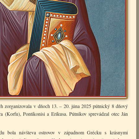
h zorganizovala v dňoch 13. – 20. júna 2025 pútnický 8 dňový
a (Korfu), Pontikonisi a Erikusa. Pútnikov sprevádzal otec Ján
azdu bola návšteva ostrovov v západnom Grécku s krásnymi