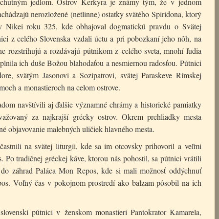
a chutným jedlom. Ostrov Kerkyra je známy tým, že v jednom
hádzajú nerozložené (netlinne) ostatky svätého Spiridona, ktorý
v Nikei roku 325, kde obhajoval dogmatickú pravdu o Svätej
ici z celého Slovenska vzdali úctu a pri pobozkaní jeho nôh, na
dne rozstrihujú a rozdávajú pútnikom z celého sveta, mnohí ľudia
aplnila ich duše Božou blahodaťou a nesmiernou radosťou. Pútnici
ore, svätým Jasonovi a Sozipatrovi, svätej Paraskeve Rímskej
och a monastieroch na celom ostrove.
dom navštívili aj ďalšie významné chrámy a historické pamiatky
važovaný za najkrajší grécky ostrov. Okrem prehliadky mesta
stné objavovanie malebných uličiek hlavného mesta.
stnili na svätej liturgii, kde sa im otcovsky prihovoril a veľmi
 Po tradičnej gréckej káve, ktorou nás pohostil, sa pútnici vrátili
u do záhrad Paláca Mon Repos, kde si mali možnosť oddýchnuť
os. Voľný čas v pokojnom prostredí ako balzam pôsobil na ich
slovenskí pútnici v ženskom monastieri Pantokrator Kamarela,