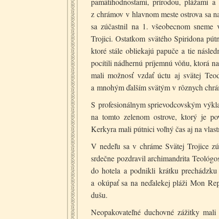
pamätihodnosťami, prírodou, plážami 
z chrámov v hlavnom meste ostrova sa nac
sa zúčastnil na 1. všeobecnom sneme 
Trojici. Ostatkom svätého Spiridona pútn
ktoré stále obliekajú papuče a tie násle
pocítili nádhernú príjemnú vôňu, ktorá n
mali možnosť vzdať úctu aj svätej Teod
a mnohým ďalším svätým v rôznych chrám
S profesionálnym sprievodcovským výkla
na tomto zelenom ostrove, ktorý je po
Kerkyra mali pútnici voľný čas aj na vla
V nedeľu sa v chráme Svätej Trojice zúča
srdečne pozdravil archimandrita Teológos.
do hotela a podnikli krátku prechádzk
a okúpať sa na neďalekej pláži Mon Rep
dušu.
Neopakovateľné duchovné zážitky mali 