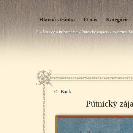
Hlavná stránka
O nás
Kategórie
/ Správy a informácie /
Pútnický zájazd k svätému Sp
<--Back
Pútnický záj