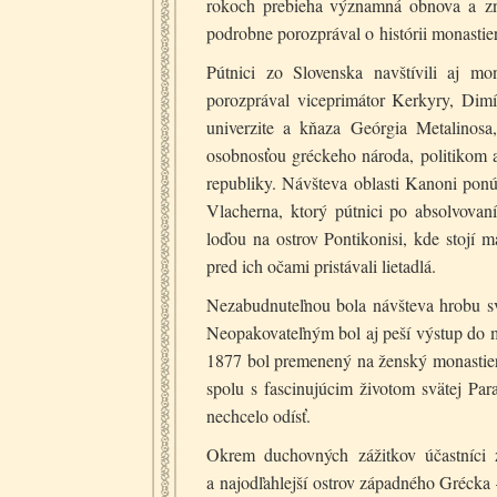
rokoch prebieha významná obnova a zn
podrobne porozprával o histórii monastie
Pútnici zo Slovenska navštívili aj mon
porozprával viceprimátor Kerkyry, Dimí
univerzite a kňaza Geórgia Metalinos
osobnosťou gréckeho národa, politikom 
republiky. Návšteva oblasti Kanoni po
Vlacherna, ktorý pútnici po absolvovan
loďou na ostrov Pontikonisi, kde stojí
pred ich očami pristávali lietadlá.
Nezabudnuteľnou bola návšteva hrobu s
Neopakovateľným bol aj peší výstup do mo
1877 bol premenený na ženský monastier.
spolu s fascinujúcim životom svätej Par
nechcelo odísť.
Okrem duchovných zážitkov účastníci z
a najodľahlejší ostrov západného Grécka 