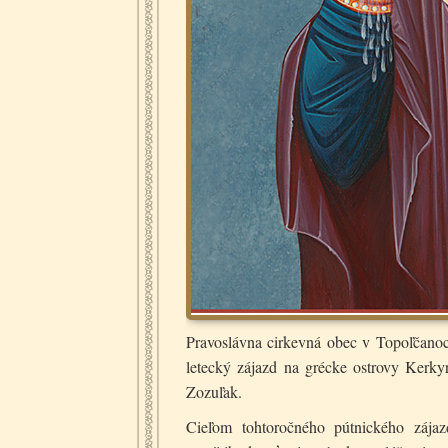
Pravoslávna cirkevná obec v Topoľčanoc
letecký zájazd na grécke ostrovy Kerkyr
Zozuľak.
Cieľom tohtoročného pútnického záj