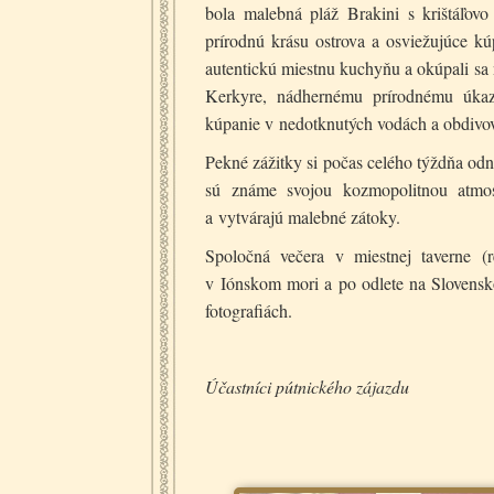
bola malebná pláž Brakini s krištáľovo 
prírodnú krásu ostrova a osviežujúce kú
autentickú miestnu kuchyňu a okúpali sa 
Kerkyre, nádhernému prírodnému úkazu
kúpanie v nedotknutých vodách a obdivov
Pekné zážitky si počas celého týždňa odni
sú známe svojou kozmopolitnou atmos
a vytvárajú malebné zátoky.
Spoločná večera v miestnej taverne (
v Iónskom mori a po odlete na Slovens
fotografiách.
Účastníci pútnického zájazdu