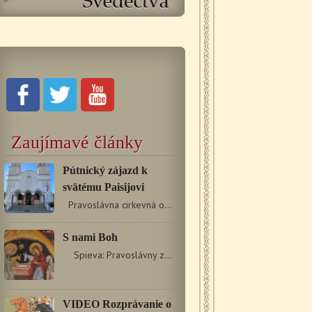
Zaujímavé články
Pútnický zájazd k
svätému Paisijovi
Pravoslávna cirkevná obec v Topoľčanoch v dňoch 13.…
S nami Boh
Spieva: Pravoslávny zbor pri chráme svätých…
VIDEO Rozprávanie o