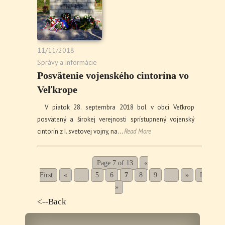
11/11/2018
Správy a informácie
Posvätenie vojenského cintorína vo
Veľkrope
V piatok 28. septembra 2018 bol v obci Veľkrop
posvätený a širokej verejnosti sprístupnený vojenský
cintorín z I. svetovej vojny, na…
Read More
Page 7 of 13
«
First
«
...
5
6
7
8
9
...
»
Last
»
<--Back