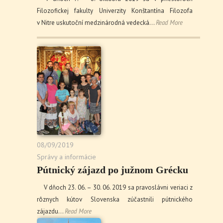
Filozofickej fakulty Univerzity Konštantína Filozofa
v Nitre uskutoční medzinárodná vedecká…
Read More
08/09/2019
Správy a informácie
Pútnický zájazd po južnom Grécku
V dňoch 23. 06. – 30. 06. 2019 sa pravoslávni veriaci z
rôznych kútov Slovenska zúčastnili pútnického
zájazdu…
Read More