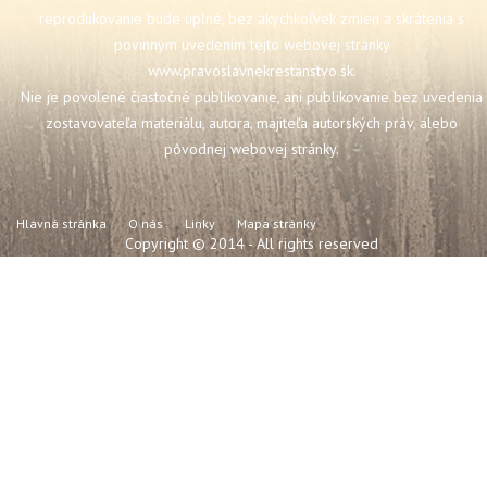
reprodukovanie bude úplné, bez akýchkoľvek zmien a skrátenia s
povinným uvedením tejto webovej stránky
www.pravoslavnekrestanstvo.sk
.
Nie je povolené čiastočné publikovanie, ani publikovanie bez uvedenia
zostavovateľa materiálu, autora, majiteľa autorských práv, alebo
pôvodnej webovej stránky.
Hlavná stránka
O nás
Linky
Mapa stránky
Copyright © 2014 - All rights reserved