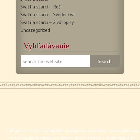
Svätí a starci – Reči
Svätí a starci – Svedectvá
Svätí a starci – Životopisy
Uncategorized
Vyhľadávanie
Udeľujeme súhlas na opätovné sprístupnenie článkov a reprodukovanie
materiálu, ktorý existuje na tejto webovej stránke s podmienkou, že