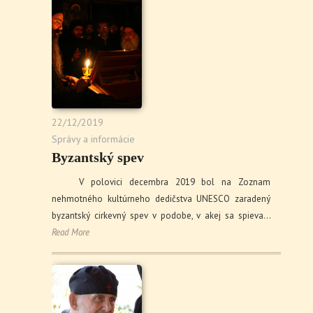
22/12/2019
Správy a informácie
Byzantský spev
V polovici decembra 2019 bol na Zoznam
nehmotného kultúrneho dedičstva UNESCO zaradený
byzantský cirkevný spev v podobe, v akej sa spieva…
Read More