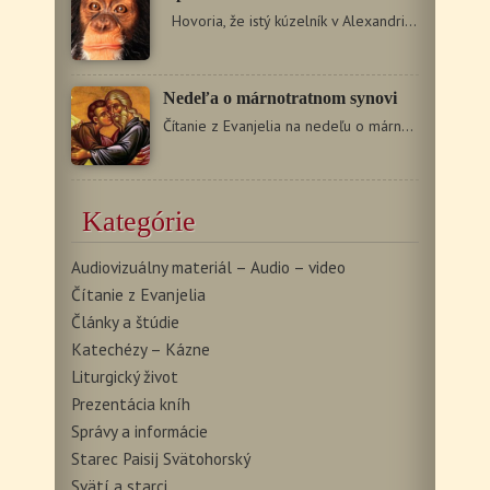
Hovoria, že istý kúzelník v Alexandrii vycvičil…
Nedeľa o márnotratnom synovi
Čítanie z Evanjelia na nedeľu o márnotratnom synovi Lk…
Kategórie
Audiovizuálny materiál – Audio – video
Čítanie z Evanjelia
Články a štúdie
Katechézy – Kázne
Liturgický život
Prezentácia kníh
Správy a informácie
Starec Paisij Svätohorský
Svätí a starci