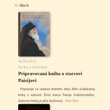
<--Back
06/05/2020
Správy a informácie
Pripravovaná kniha o starcovi
Paisijovi
Pripravuje sa vydanie druhého dielu dlho očakávanej
knihy s názvom Život starca Paisija Svätohorského.
Autorom knihy je jeho duchovný…
Read More