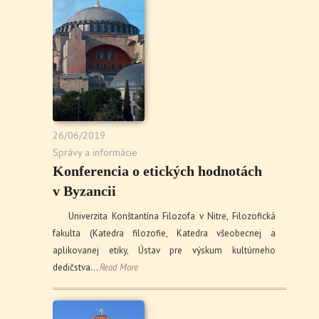
26/06/2019
Správy a informácie
Konferencia o etických hodnotách
v Byzancii
Univerzita Konštantína Filozofa v Nitre, Filozofická
fakulta (Katedra filozofie, Katedra všeobecnej a
aplikovanej etiky, Ústav pre výskum kultúrneho
dedičstva…
Read More