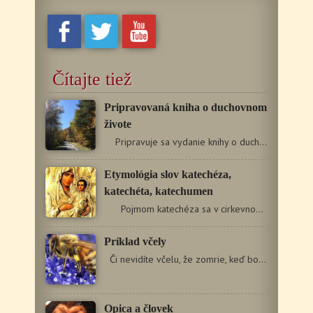
Čítajte tiež
Pripravovaná kniha o duchovnom
živote
Pripravuje sa vydanie knihy o duchovnom živote…
Etymológia slov katechéza,
katechéta, katechumen
Pojmom katechéza sa v cirkevnom jazyku vyjadruje…
Príklad včely
Či nevidíte včelu, že zomrie, keď bodne svojím…
Opica a človek