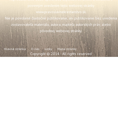
povinným uvedením tejto webovej stránky
www.pravoslavnekrestanstvo.sk
.
Nie je povolené čiastočné publikovanie, ani publikovanie bez uvedenia
zostavovateľa materiálu, autora, majiteľa autorských práv, alebo
pôvodnej webovej stránky.
Hlavná stránka
O nás
Linky
Mapa stránky
Copyright © 2014 - All rights reserved