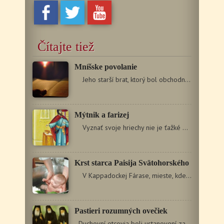
Čítajte tiež
Mníšske povolanie
Jeho starší brat, ktorý bol obchodník, ho…
Mýtnik a farizej
Vyznať svoje hriechy nie je ťažké pre toho,…
Krst starca Paisija Svätohorského
V Kappadockej Fárase, mieste, kde sa narodilo veľa…
Pastieri rozumných ovečiek
Duchovní otcovia boli ustanovení za pastierov rozumných…