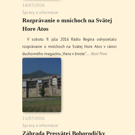
14/07/2016
Správy a informácie
Rozprávanie o mníchoch na Svätej
Hore Atos
V sobotu 9. júla 2016 Rádio Regina odvysielalo
rozprávanie o mníchoch na Svätej Hore Atos v rámci
duchovného magazínu „Viera v živote“.…
Read More
11/07/2016
Správy a informácie
Záhrada Presvätej Bohorodičky