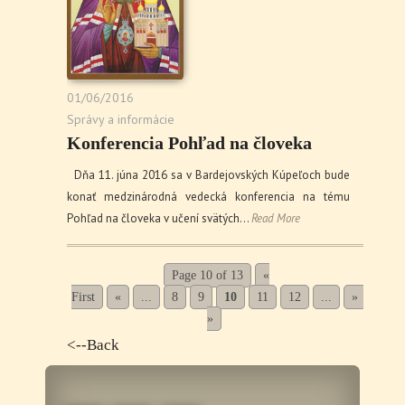
01/06/2016
Správy a informácie
Konferencia Pohľad na človeka
Dňa 11. júna 2016 sa v Bardejovských Kúpeľoch bude
konať medzinárodná vedecká konferencia na tému
Pohľad na človeka v učení svätých…
Read More
Page 10 of 13
«
First
«
...
8
9
10
11
12
...
»
Last
»
<--Back