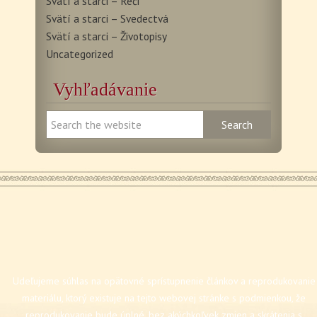
Svätí a starci – Reči
Svätí a starci – Svedectvá
Svätí a starci – Životopisy
Uncategorized
Vyhľadávanie
Udeľujeme súhlas na opätovné sprístupnenie článkov a reprodukovanie
materiálu, ktorý existuje na tejto webovej stránke s podmienkou, že
reprodukovanie bude úplné, bez akýchkoľvek zmien a skrátenia s