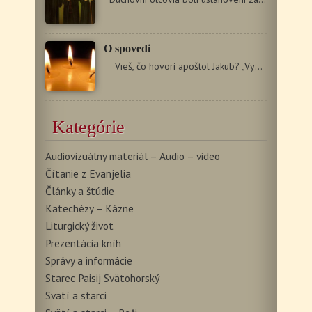
O spovedi
Vieš, čo hovorí apoštol Jakub? „Vyznávajte…
Kategórie
Audiovizuálny materiál – Audio – video
Čítanie z Evanjelia
Články a štúdie
Katechézy – Kázne
Liturgický život
Prezentácia kníh
Správy a informácie
Starec Paisij Svätohorský
Svätí a starci