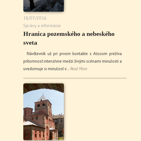
18/07/2016
Správy a informácie
Hranica pozemského a nebeského
sveta
Návštevník už pri prvom kontakte s Atosom prežíva
prítomnosť intenzívne medzi živými scénami minulosti a
uvedomuje si minulosť v…
Read More