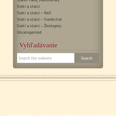
Svätí a starci
Svätí a starci – Reči
Svätí a starci – Svedectvá
Svätí a starci – Životopisy
Uncategorized
Vyhľadávanie
Udeľujeme súhlas na opätovné sprístupnenie článkov a reprodukovanie