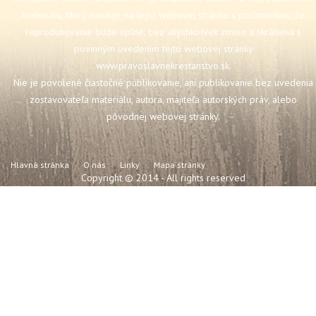
materiálu, ktorý existuje na tejto webovej stránke s podmienkou, že
reprodukovanie bude úplné, bez akýchkoľvek zmien a skrátenia s
povinným uvedením tejto webovej stránky
www.pravoslavnekrestanstvo.sk
.
Nie je povolené čiastočné publikovanie, ani publikovanie bez uvedenia
zostavovateľa materiálu, autora, majiteľa autorských práv, alebo
pôvodnej webovej stránky.
Hlavná stránka
O nás
Linky
Mapa stránky
Copyright © 2014 - All rights reserved