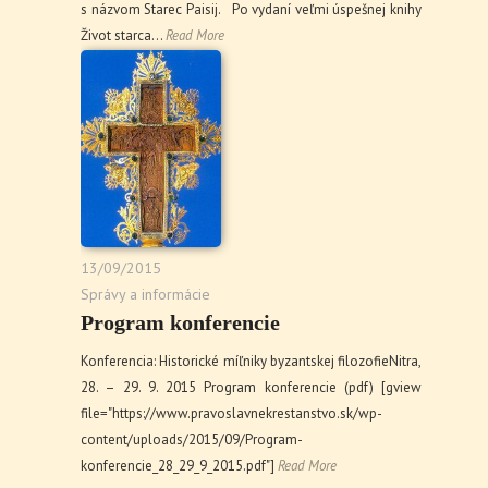
s názvom Starec Paisij. Po vydaní veľmi úspešnej knihy
Život starca…
Read More
13/09/2015
Správy a informácie
Program konferencie
Konferencia: Historické míľniky byzantskej filozofieNitra,
28. – 29. 9. 2015 Program konferencie (pdf) [gview
file="https://www.pravoslavnekrestanstvo.sk/wp-
content/uploads/2015/09/Program-
konferencie_28_29_9_2015.pdf"]
Read More