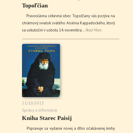
Topoľčian
Pravoslávna cirkevná obec Topoľčany vás pozýva na
chrámový sviatok svätého Arsénia Kappadockého, ktorý
sa uskutoční v sobotu 14. novembra…
Read More
21/10/2015
Správy a informácie
Kniha Starec Paisij
Pripravuje sa vydanie novej a dlho očakávanej knihy