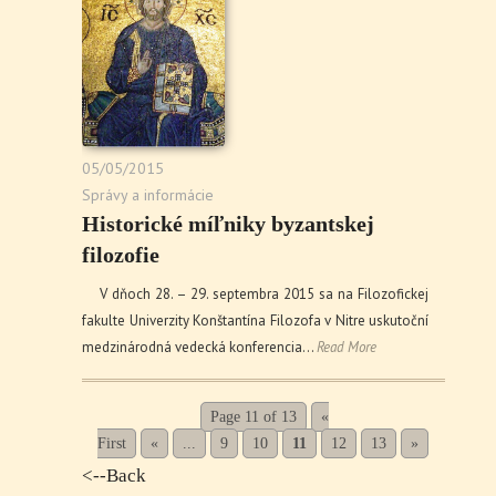
05/05/2015
Správy a informácie
Historické míľniky byzantskej
filozofie
V dňoch 28. – 29. septembra 2015 sa na Filozofickej
fakulte Univerzity Konštantína Filozofa v Nitre uskutoční
medzinárodná vedecká konferencia…
Read More
Page 11 of 13
«
First
«
...
9
10
11
12
13
»
<--Back