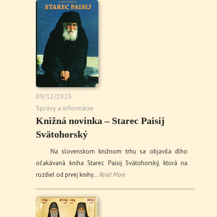
09/12/2015
Správy a informácie
Knižná novinka – Starec Paisij
Svätohorský
Na slovenskom knižnom trhu sa objavila dlho
očakávaná kniha Starec Paisij Svätohorský, ktorá na
rozdiel od prvej knihy…
Read More