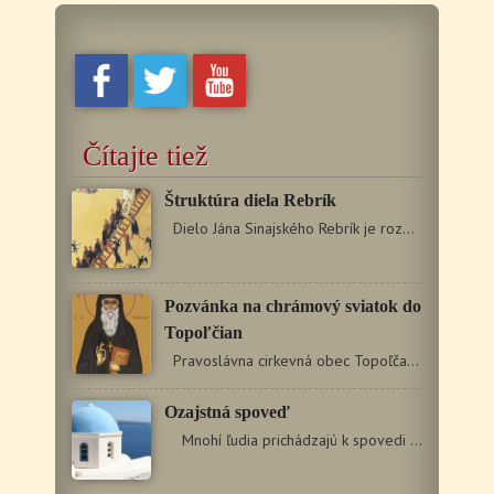
Čítajte tiež
Štruktúra diela Rebrík
Dielo Jána Sinajského Rebrík je rozdelené do tridsiatich…
Pozvánka na chrámový sviatok do
Topoľčian
Pravoslávna cirkevná obec Topoľčany vás pozýva…
Ozajstná spoveď
Mnohí ľudia prichádzajú k spovedi s nadšením,…