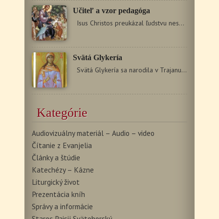
Učiteľ a vzor pedagóga
Isus Christos preukázal ľudstvu nesmiernu lásku celým…
Svätá Glykería
Svätá Glykería sa narodila v Trajanupolise v 2. storočí…
Kategórie
Audiovizuálny materiál – Audio – video
Čítanie z Evanjelia
Články a štúdie
Katechézy – Kázne
Liturgický život
Prezentácia kníh
Správy a informácie
Starec Paisij Svätohorský