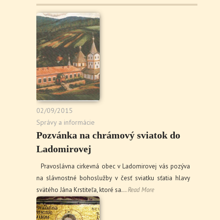
02/09/2015
Správy a informácie
Pozvánka na chrámový sviatok do
Ladomirovej
Pravoslávna cirkevná obec v Ladomirovej vás pozýva
na slávnostné bohoslužby v česť sviatku sťatia hlavy
svätého Jána Krstiteľa, ktoré sa…
Read More