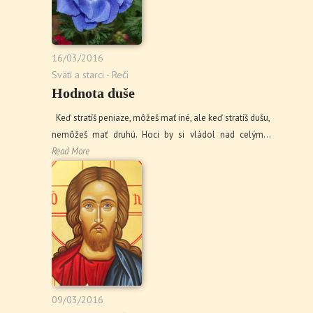
16/03/2016
Svätí a starci - Reči
Hodnota duše
Keď stratíš peniaze, môžeš mať iné, ale keď stratíš dušu,
nemôžeš mať druhú. Hoci by si vládol nad celým…
Read More
09/03/2016