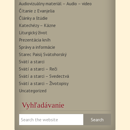
Audiovizuálny materiál – Audio – video
Čítanie z Evanjelia
Články a štúdie
Katechézy – Kázne
Liturgický život
Prezentácia kníh
Správy a informácie
Starec Paisij Svätohorský
Svätí a starci
Svätí a starci – Reči
Svätí a starci – Svedectvá
Svätí a starci – Životopisy
Uncategorized
Vyhľadávanie