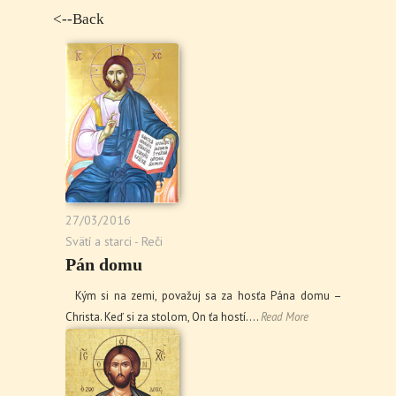
<--Back
27/03/2016
Svätí a starci - Reči
Pán domu
Kým si na zemi, považuj sa za hosťa Pána domu –
Christa. Keď si za stolom, On ťa hostí.…
Read More