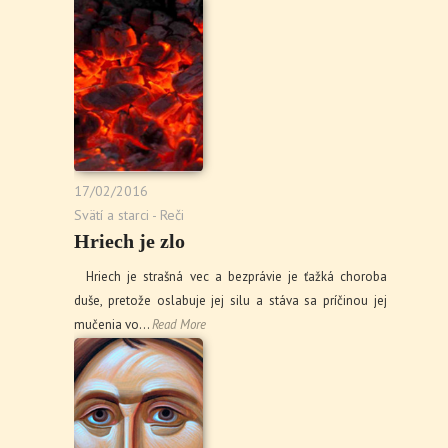
17/02/2016
Svätí a starci - Reči
Hriech je zlo
Hriech je strašná vec a bezprávie je ťažká choroba
duše, pretože oslabuje jej silu a stáva sa príčinou jej
mučenia vo…
Read More