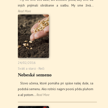
iných prijímali obrábanie a siatbu. My sme živá…
Read More
24/02/2016
Svätí a starci - Reči
Nebeské semeno
Slovo učenia, ktoré pomáha pri spáse našej duše, sa
podobá semenu. Ako roľníci najprv poorú pôdu pluhom
a až potom…
Read More