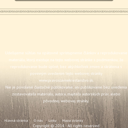
Udeľujeme súhlas na opätovné sprístupnenie článkov a reprodukovanie
materiálu, ktorý existuje na tejto webovej stránke s podmienkou, že
reprodukovanie bude úplné, bez akýchkoľvek zmien a skrátenia s
povinným uvedením tejto webovej stránky
www.pravoslavnekrestanstvo.sk
.
Nie je povolené čiastočné publikovanie, ani publikovanie bez uvedenia
zostavovateľa materiálu, autora, majiteľa autorských práv, alebo
pôvodnej webovej stránky.
Hlavná stránka
O nás
Linky
Mapa stránky
Copyright © 2014 - All rights reserved