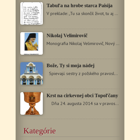
Tabuľa na hrobe starca Paisija
V preklade: „Tu sa skončil život, tu aj môj dych, tu bude…
Nikolaj Velimirovič
Monografia Nikolaj Velimirovič, Nový Zlatoústy predstavuje…
Bože, Ty si moja nádej
Spievajú sestry z poľského pravoslávneho monastiera…
Krst na cirkevnej obci Topoľčany
Dňa 24. augusta 2014 sa v pravoslávnej cirkevnej…
Kategórie