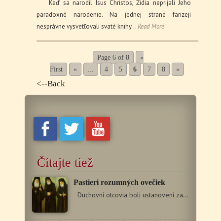
Keď sa narodil Isus Christos, Židia neprijali Jeho
paradoxné narodenie. Na jednej strane farizeji
nesprávne vysvetľovali sväté knihy…
Read More
Page 6 of 8
«
First
«
...
4
5
6
7
8
»
<--Back
Čítajte tiež
Pastieri rozumných ovečiek
Duchovní otcovia boli ustanovení za pastierov rozumných…