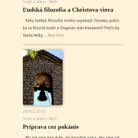
Svätí a starci - Reči
Ľudská filozofia a Christova viera
Keby ľudská filozofia mohla uspokojiť človeka, prečo
by sa filozofi Justín a Origenes stali kresťanmi? Prečo by
Vasilij Veľký,…
Read More
28/02/2016
Svätí a starci - Reči
Príprava cez pokánie
My nie sme bez duše, ani bezcitné polia, aby sme od