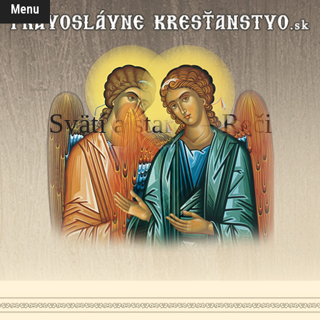
Menu
Svätí a starci – Reči