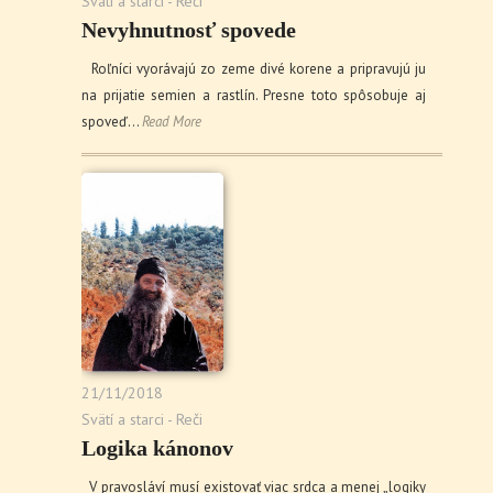
Svätí a starci - Reči
Nevyhnutnosť spovede
Roľníci vyorávajú zo zeme divé korene a pripravujú ju
na prijatie semien a rastlín. Presne toto spôsobuje aj
spoveď…
Read More
21/11/2018
Svätí a starci - Reči
Logika kánonov
V pravosláví musí existovať viac srdca a menej „logiky