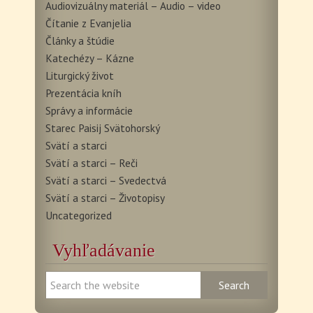
Audiovizuálny materiál – Audio – video
Čítanie z Evanjelia
Články a štúdie
Katechézy – Kázne
Liturgický život
Prezentácia kníh
Správy a informácie
Starec Paisij Svätohorský
Svätí a starci
Svätí a starci – Reči
Svätí a starci – Svedectvá
Svätí a starci – Životopisy
Uncategorized
Vyhľadávanie