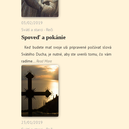
03/02/2019
Svätí a starci - Reči
Spoveď a pokánie
Keď budete mať svoje uši pripravené počúvať slová
Svätého Ducha, je nutné, aby ste uverili tomu, čo vám
radíme…
Read More
23/01/2019