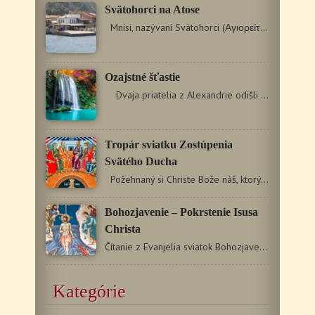
Svätohorci na Atose
Mnísi, nazývaní Svätohorci (Αγιορείτες),…
Ozajstné šťastie
Dvaja priatelia z Alexandrie odišli do ďalekej…
Tropár sviatku Zostúpenia
Svätého Ducha
Požehnaný si Christe Bože náš, ktorý si rybárom…
Bohozjavenie – Pokrstenie Isusa
Christa
Čítanie z Evanjelia sviatok Bohozjavenia Mt 3, 13 – 17…
Kategórie