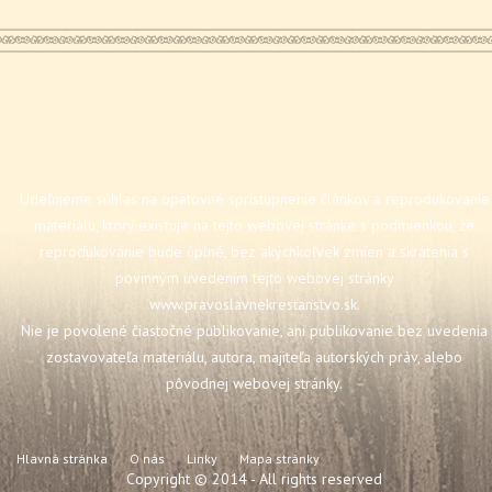
Udeľujeme súhlas na opätovné sprístupnenie článkov a reprodukovanie
materiálu, ktorý existuje na tejto webovej stránke s podmienkou, že
reprodukovanie bude úplné, bez akýchkoľvek zmien a skrátenia s
povinným uvedením tejto webovej stránky
www.pravoslavnekrestanstvo.sk
.
Nie je povolené čiastočné publikovanie, ani publikovanie bez uvedenia
zostavovateľa materiálu, autora, majiteľa autorských práv, alebo
pôvodnej webovej stránky.
Hlavná stránka
O nás
Linky
Mapa stránky
Copyright © 2014 - All rights reserved