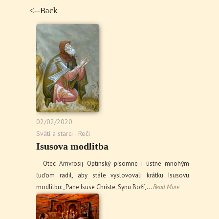
<--Back
02/02/2020
Svätí a starci - Reči
Isusova modlitba
Otec Amvrosij Optinský písomne i ústne mnohým
ľuďom radil, aby stále vyslovovali krátku Isusovu
modlitbu: „Pane Isuse Christe, Synu Boží,…
Read More