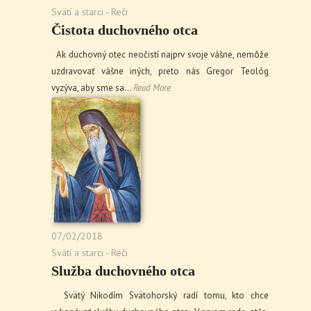
Svätí a starci - Reči
Čistota duchovného otca
Ak duchovný otec neočistí najprv svoje vášne, nemôže
uzdravovať vášne iných, preto nás Gregor Teológ
vyzýva, aby sme sa…
Read More
07/02/2018
Svätí a starci - Reči
Služba duchovného otca
Svätý Nikodím Svätohorský radí tomu, kto chce