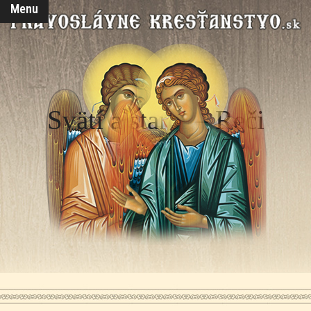
Menu
Svätí a starci – Reči