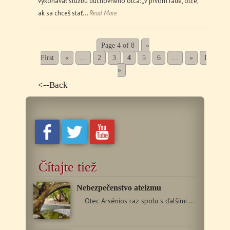
vykonávať službu duchovného otca: „V prvom rade, otče,
ak sa chceš stať…
Read More
Page 4 of 8
«
First
«
...
2
3
4
5
6
...
»
Last
»
<--Back
Čítajte tiež
Nebezpečenstvo ateizmu
Otec Arsénios raz spolu s ďalšími dedinčanmi…