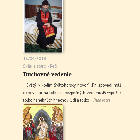
18/04/2018
Svätí a starci - Reči
Duchovné vedenie
Svätý Nikodím Svätohorský hovorí: „Pri spovedi máš
odpovedať na toľko nebezpečných vecí, musíš vypočuť
toľko hanebných hriechov ľudí a toľko…
Read More