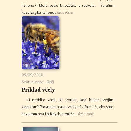
kánonov“, ktorá vedie k roztržke a rozkolu. Serafim
Rose Logika kánonov
Read More
09/09/2018
Svätí a starci - Reči
Príklad včely
Či nevidíte včelu, že zomrie, keď bodne svojím
žihadlom? Prostredníctvom včely nás Boh učí, aby sme
nezarmucovali blížnych, pretože…
Read More