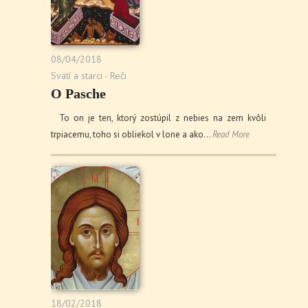
08/04/2018
Svätí a starci - Reči
O Pasche
To on je ten, ktorý zostúpil z nebies na zem kvôli
trpiacemu, toho si obliekol v lone a ako…
Read More
18/02/2018