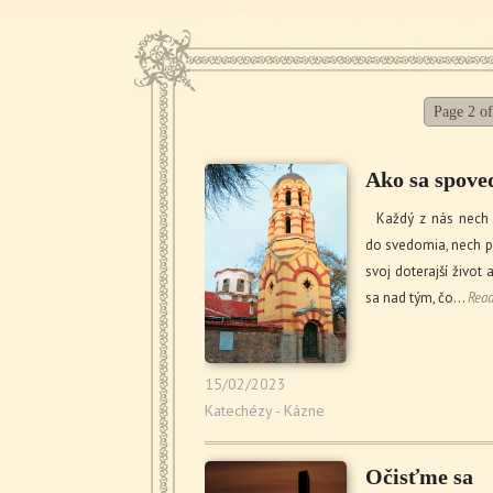
Page 2 of
Ako sa spove
Každý z nás nech s
do svedomia, nech 
svoj doterajší život 
sa nad tým, čo…
Rea
15/02/2023
Katechézy - Kázne
Očisťme sa