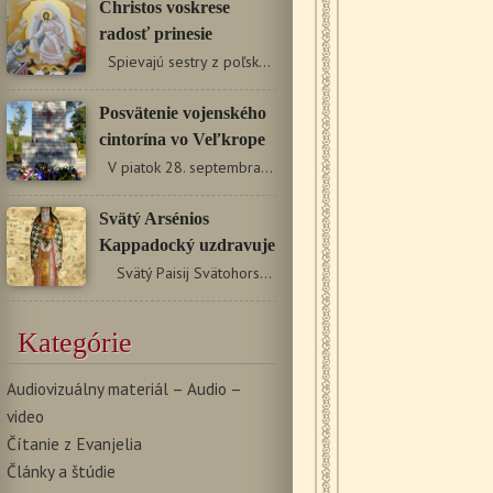
Christos voskrese
radosť prinesie
Spievajú sestry z poľského pravoslávneho monastiera…
Posvätenie vojenského
cintorína vo Veľkrope
V piatok 28. septembra 2018 bol v obci Veľkrop posvätený…
Svätý Arsénios
Kappadocký uzdravuje
Svätý Paisij Svätohorský hovorí: „Život…
Kategórie
Audiovizuálny materiál – Audio –
video
Čítanie z Evanjelia
Články a štúdie