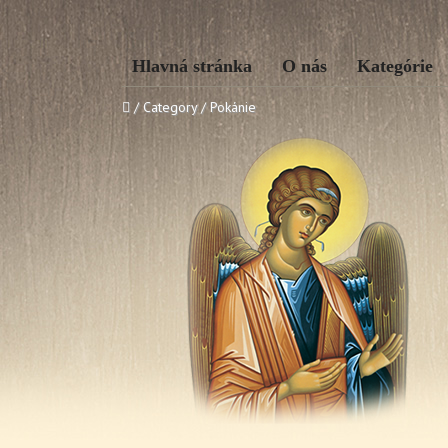
Hlavná stránka
O nás
Kategórie
/ Category / Pokánie