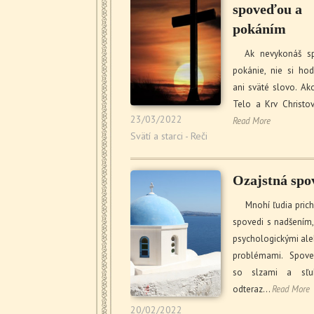
spoveďou a
pokáním
Ak nevykonáš s
pokánie, nie si hod
ani sväté slovo. Ak
Telo a Krv Christo
23/03/2022
Read More
Svätí a starci - Reči
Ozajstná sp
Mnohí ľudia prich
spovedi s nadšením,
psychologickými ale
problémami. Spove
so slzami a sľu
odteraz…
Read More
20/02/2022