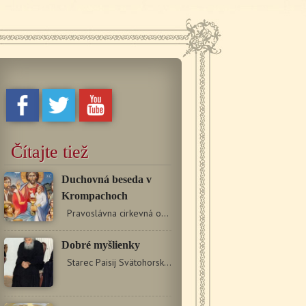
Čítajte tiež
Duchovná beseda v
Krompachoch
Pravoslávna cirkevná obec v Krompachoch vás pozýva…
Dobré myšlienky
Starec Paisij Svätohorský nás neustále nabádal,…