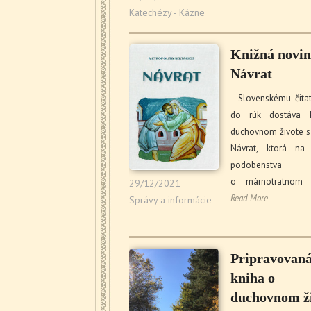
Katechézy - Kázne
Knižná novin
Návrat
Slovenskému čitat
do rúk dostáva 
duchovnom živote 
Návrat, ktorá na 
podobenstva
o márnotratnom 
29/12/2021
Read More
Správy a informácie
Pripravovan
kniha o
duchovnom ž