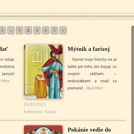
 5
«
1
2
3
4
5
»
dať
Mýtnik a farizej
i vstúpi
Vyznať svoje hriechy nie je
preskúma
ťažké pre toho, kto bojuje so
a zamyslí
svojimi vášňami –
d More
nedostatkami a snaží sa
premeniť…
Read More
05/02/2023
Katechézy - Kázne
Pokánie vedie do