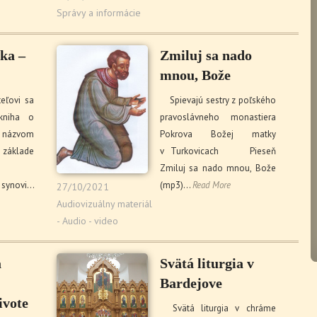
Správy a informácie
ka –
Zmiluj sa nado
mnou, Bože
eľovi sa
Spievajú sestry z poľského
kniha o
pravoslávneho monastiera
s názvom
Pokrova Božej matky
základe
v Turkovicach Pieseň
Zmiluj sa nado mnou, Bože
synovi…
(mp3)…
Read More
27/10/2021
Audiovizuálny materiál
- Audio - video
á
Svätá liturgia v
Bardejove
ivote
Svätá liturgia v chráme