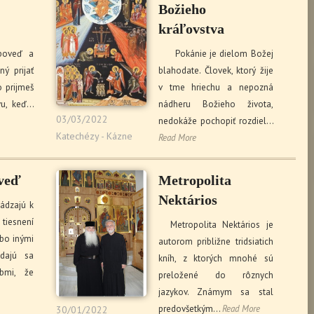
Božieho
kráľovstva
poveď a
Pokánie je dielom Božej
ný prijať
blahodate. Človek, ktorý žije
o prijmeš
v tme hriechu a nepozná
vu, keď…
nádheru Božieho života,
03/03/2022
nedokáže pochopiť rozdiel…
Katechézy - Kázne
Read More
oveď
Metropolita
Nektários
ádzajú k
 tiesnení
Metropolita Nektários je
bo inými
autorom približne tridsiatich
dajú sa
kníh, z ktorých mnohé sú
bmi, že
preložené do rôznych
jazykov. Známym sa stal
predovšetkým…
Read More
30/01/2022