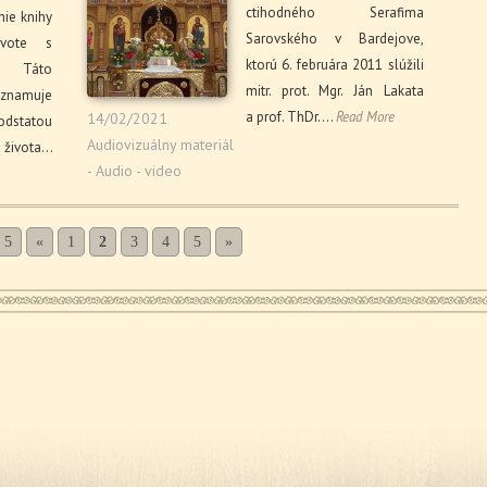
ctihodného Serafima
ie knihy
Sarovského v Bardejove,
vote s
ktorú 6. februára 2011 slúžili
. Táto
mitr. prot. Mgr. Ján Lakata
oznamuje
a prof. ThDr.…
Read More
14/02/2021
statou
Audiovizuálny materiál
ivota…
- Audio - video
 5
«
1
2
3
4
5
»