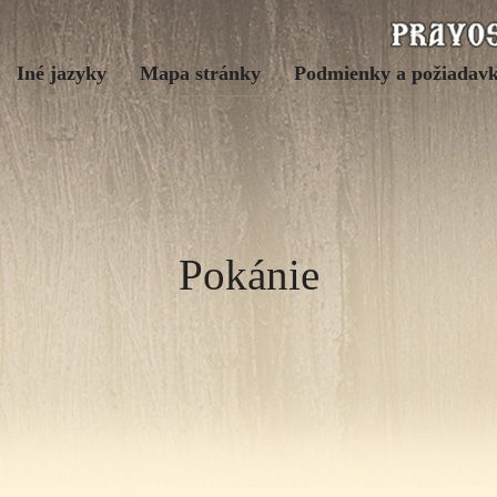
Iné jazyky
Mapa stránky
Podmienky a požiadav
Pokánie