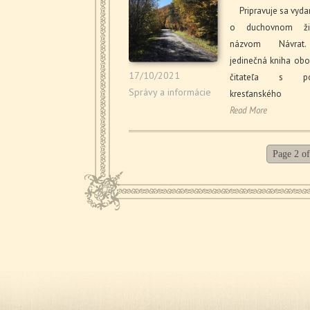
Pripravuje sa vydan
o duchovnom ži
názvom Návrat
jedinečná kniha ob
17/10/2021
čitateľa s pod
Správy a informácie
kresťanského ž
Read More
Page 2 of