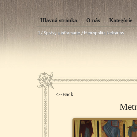
Hlavná stránka
O nás
Kategórie
/ Správy a informácie /
Metropolita Nektários
<--Back
Metr