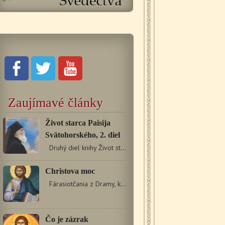
Zaujímavé články
Život starca Paisija
Svätohorského, 2. diel
Druhý diel knihy Život starca Paisija Svätohorského…
Christova moc
Fárasiotčania z Dramy, ktorí sa usadili v Tessalonikách,…
Čo je zázrak