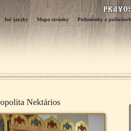
Iné jazyky
Mapa stránky
Podmienky a požiadav
opolita Nektários