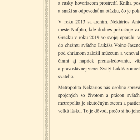
a rusky hovoriacom prostredí. Kniha po
a snaží sa odpovedať na otázku, čo je pok
V roku 2013 sa archim. Nektários Ant
meste Nafplio, kde dodnes pokračuje vo 
Grécku v roku 2019 vo svojej eparchii ve
do chrámu svätého Lukáša Voino-Jasenec
pod chrámom založil múzeum a venoval h
činmi aj napriek prenasledovaniu, v
a pravoslávnej viere. Svätý Lukáš zomre
svätého.
Metropolita Nektários nás osobne sprev
spojených so životom a prácou svätéh
metropolita je skutočným otcom a pasti
veľkú lásku. To je dôvod, prečo si ho jeh