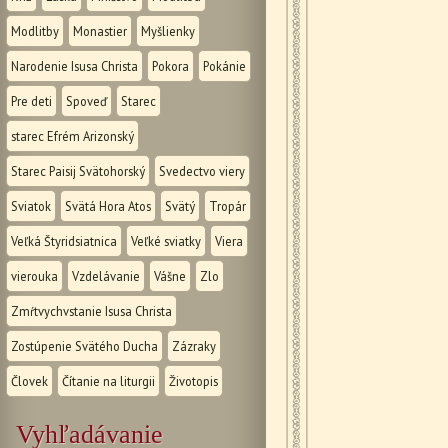
Modlitby
Monastier
Myšlienky
Narodenie Isusa Christa
Pokora
Pokánie
Pre deti
Spoveď
Starec
starec Efrém Arizonský
Starec Paisij Svätohorský
Svedectvo viery
Sviatok
Svätá Hora Atos
Svätý
Tropár
Veľká Štyridsiatnica
Veľké sviatky
Viera
vierouka
Vzdelávanie
Vášne
Zlo
Zmŕtvychvstanie Isusa Christa
Zostúpenie Svätého Ducha
Zázraky
Človek
Čítanie na liturgii
Životopis
Vyhľadávanie