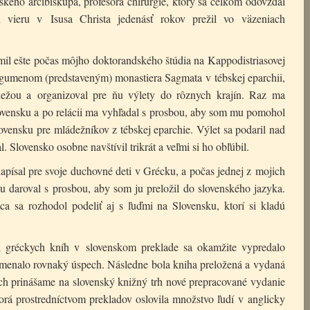
kého arcibiskupa, profesora chirurgie, ktorý sa celkom odovzdal
 vieru v Isusa Christa jedenásť rokov prežil vo väzeniach
il ešte počas môjho doktorandského štúdia na Kappodistriasovej
igumenom (predstaveným) monastiera Sagmata v tébskej eparchii,
dežou a organizoval pre ňu výlety do rôznych krajín. Raz ma
ovensku a po relácii ma vyhľadal s prosbou, aby som mu pomohol
vensku pre mládežníkov z tébskej eparchie. Výlet sa podaril nad
 Slovensko osobne navštívil trikrát a veľmi si ho obľúbil.
písal pre svoje duchovné deti v Grécku, a počas jednej z mojich
u daroval s prosbou, aby som ju preložil do slovenského jazyka.
a sa rozhodol podeliť aj s ľuďmi na Slovensku, ktorí si kladú
ch gréckych kníh v slovenskom preklade sa okamžite vypredalo
amenalo rovnaký úspech. Následne bola kniha preložená a vydaná
ch prinášame na slovenský knižný trh nové prepracované vydanie
orá prostredníctvom prekladov oslovila množstvo ľudí v anglicky