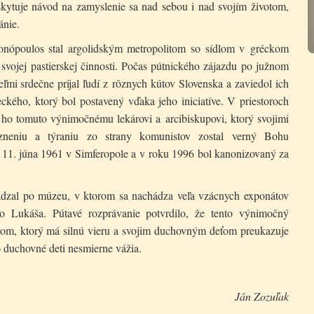
skytuje návod na zamyslenie sa nad sebou i nad svojím životom,
ánie.
onópoulos stal argolidským metropolitom so sídlom v gréckom
svojej pastierskej činnosti. Počas pútnického zájazdu po južnom
ľmi srdečne prijal ľudí z rôznych kútov Slovenska a zaviedol ich
kého, ktorý bol postavený vďaka jeho iniciatíve. V priestoroch
o tomuto výnimočnému lekárovi a arcibiskupovi, ktorý svojimi
äzneniu a týraniu zo strany komunistov zostal verný Bohu
l 11. júna 1961 v Simferopole a v roku 1996 bol kanonizovaný za
ádzal po múzeu, v ktorom sa nachádza veľa vzácnych exponátov
o Lukáša. Pútavé rozprávanie potvrdilo, že tento výnimočný
erom, ktorý má silnú vieru a svojim duchovným deťom preukazuje
o duchovné deti nesmierne vážia.
Ján Zozuľak