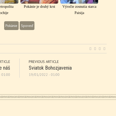
tropolita
Pokánie je druhý krst
Výročie zosnutia starca
ochije
Paisija
Pokánie
Spoveď
RTICLE
PREVIOUS ARTICLE
e náš
Sviatok Bohozjavenia
 01:00
19/01/2022 - 01:00