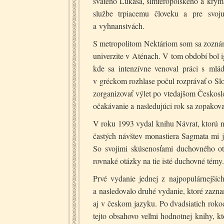
svätého Lukáša, simferopolského a kryms
službe trpiacemu človeku a pre svoju
a vyhnanstvách.
S metropolitom Nektáriom som sa zoznám
univerzite v Aténach. V tom období bol 
kde sa intenzívne venoval práci s mlá
v gréckom rozhlase počul rozprávať o Sl
zorganizovať výlet po vtedajšom Českoslo
očakávanie a nasledujúci rok sa zopakoval.
V roku 1993 vydal knihu Návrat, ktorú na
častých návštev monastiera Sagmata mi j
So svojimi skúsenosťami duchovného otc
rovnaké otázky na tie isté duchovné témy.
Prvé vydanie jednej z najpopulárnejší
a nasledovalo druhé vydanie, ktoré zazn
aj v českom jazyku. Po dvadsiatich roko
tejto obsahovo veľmi hodnotnej knihy, kt