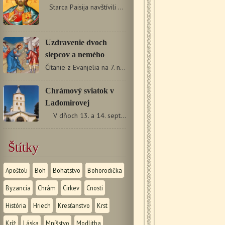
Starca Paisija navštívili akísi mladíci, ktorí nežili…
Uzdravenie dvoch
slepcov a nemého
Čítanie z Evanjelia na 7. nedeľu Mt 9, 27 – 35 (zač. 33)…
Chrámový sviatok v
Ladomirovej
V dňoch 13. a 14. septembra 2014 sa v pravoslávnej…
Štítky
Apoštoli
Boh
Bohatstvo
Bohorodička
Byzancia
Chrám
Cirkev
Cnosti
História
Hriech
Kresťanstvo
Krst
Kríž
Láska
Mníšstvo
Modlitba