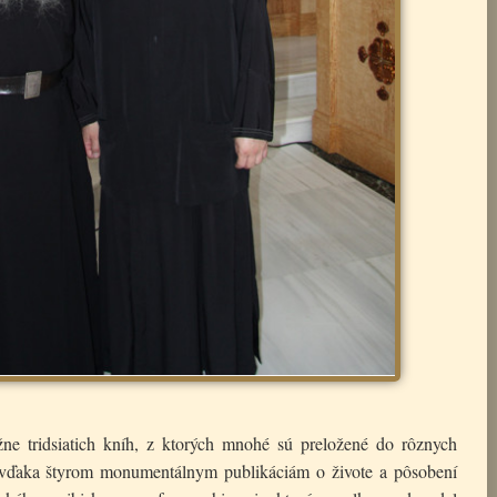
ižne tridsiatich kníh, z ktorých mnohé sú preložené do rôznych
 vďaka štyrom monumentálnym publikáciám o živote a pôsobení