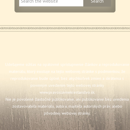
Udeľujeme súhlas na opätovné sprístupnenie článkov a reprodukovanie
materiálu, ktorý existuje na tejto webovej stránke s podmienkou, že
reprodukovanie bude úplné, bez akýchkoľvek zmien a skrátenia s
povinným uvedením tejto webovej stránky
www.pravoslavnekrestanstvo.sk
.
Nie je povolené čiastočné publikovanie, ani publikovanie bez uvedenia
zostavovateľa materiálu, autora, majiteľa autorských práv, alebo
pôvodnej webovej stránky.