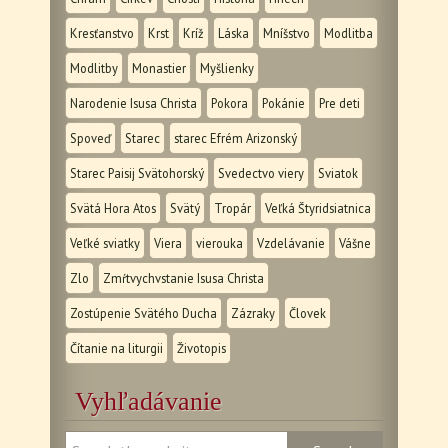
Kresťanstvo
Krst
Kríž
Láska
Mníšstvo
Modlitba
Modlitby
Monastier
Myšlienky
Narodenie Isusa Christa
Pokora
Pokánie
Pre deti
Spoveď
Starec
starec Efrém Arizonský
Starec Paisij Svätohorský
Svedectvo viery
Sviatok
Svätá Hora Atos
Svätý
Tropár
Veľká Štyridsiatnica
Veľké sviatky
Viera
vierouka
Vzdelávanie
Vášne
Zlo
Zmŕtvychvstanie Isusa Christa
Zostúpenie Svätého Ducha
Zázraky
Človek
Čítanie na liturgii
Životopis
Vyhľadávanie