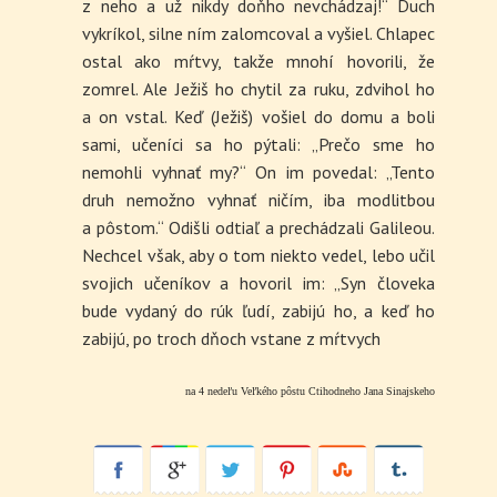
z neho a už nikdy doňho nevchádzaj!“ Duch
vykríkol, silne ním zalomcoval a vyšiel. Chlapec
ostal ako mŕtvy, takže mnohí hovorili, že
zomrel. Ale Ježiš ho chytil za ruku, zdvihol ho
a on vstal. Keď (Ježiš) vošiel do domu a boli
sami, učeníci sa ho pýtali: „Prečo sme ho
nemohli vyhnať my?“ On im povedal: „Tento
druh nemožno vyhnať ničím, iba modlitbou
a pôstom.“ Odišli odtiaľ a prechádzali Galileou.
Nechcel však, aby o tom niekto vedel, lebo učil
svojich učeníkov a hovoril im: „Syn človeka
bude vydaný do rúk ľudí, zabijú ho, a keď ho
zabijú, po troch dňoch vstane z mŕtvych
na 4 nedeľu Veľkého pôstu Ctihodneho Jana Sinajskeho