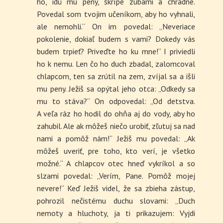
ho, idú mu peny, škrípe zubami a chradne.
Povedal som tvojim učeníkom, aby ho vyhnali,
ale nemohli.“ On im povedal: „Neveriace
pokolenie, dokiaľ budem s vami? Dokedy vás
budem trpieť? Priveďte ho ku mne!“ I priviedli
ho k nemu. Len čo ho duch zbadal, zalomcoval
chlapcom, ten sa zrútil na zem, zvíjal sa a išli
mu peny. Ježiš sa opýtal jeho otca: „Odkedy sa
mu to stáva?“ On odpovedal: „Od detstva.
A veľa ráz ho hodil do ohňa aj do vody, aby ho
zahubil. Ale ak môžeš niečo urobiť, zľutuj sa nad
nami a pomôž nám!“ Ježiš mu povedal: „Ak
môžeš uveriť, pre toho, kto verí, je všetko
možné.“ A chlapcov otec hneď vykríkol a so
slzami povedal: „Verím, Pane. Pomôž mojej
nevere!“ Keď Ježiš videl, že sa zbieha zástup,
pohrozil nečistému duchu slovami: „Duch
nemoty a hluchoty, ja ti prikazujem: Vyjdi