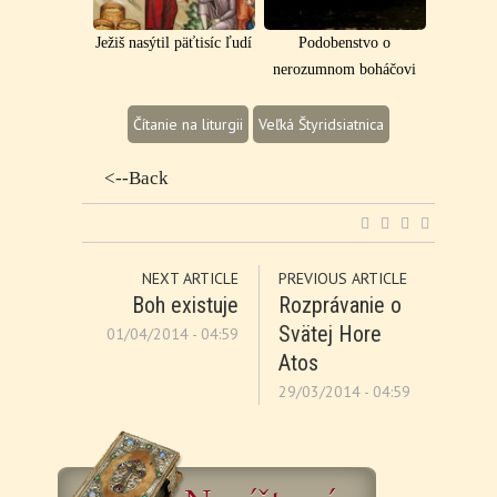
Ježiš nasýtil päťtisíc ľudí
Podobenstvo o
nerozumnom boháčovi
Čítanie na liturgii
Veľká Štyridsiatnica
<--Back
NEXT ARTICLE
PREVIOUS ARTICLE
Boh existuje
Rozprávanie o
Svätej Hore
01/04/2014 - 04:59
Atos
29/03/2014 - 04:59