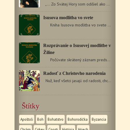
„... Zo Svätej Hory som odišiel ako dvadsaťdvaročný…
Isusova modlitba vo svete
Kniha Isusova modlitba vo svete poskytuje čitateľovi…
Rozprávanie o Isusovej modlitbe v
Žiline
Počúvate skrátený záznam predstavenia…
Radosť z Christovho narodenia
Nuž, keď všetci jasajú od radosti, chcem jasať aj…
Štítky
Apoštoli
Boh
Bohatstvo
Bohorodička
Byzancia
Chrám
Cirkev
Cnosti
História
Hriech