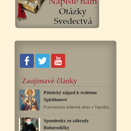
Zaujímavé články
Pútnický zájazd k svätému
Spiridonovi
Pravoslávna cirkevná obec v Topoľčanoch zorganizovala v dňoch…
Spomienky zo záhrady
Bohorodičky