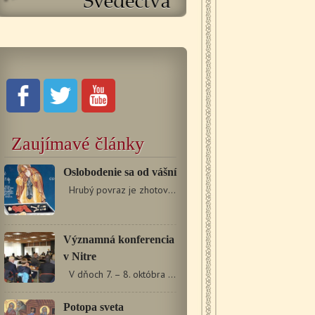
Zaujímavé články
Oslobodenie sa od vášní
Hrubý povraz je zhotovený z tenkých vlákien. Jedno…
Významná konferencia
v Nitre
V dňoch 7. – 8. októbra 2019 sa pod záštitou veľvyslanectva…
Potopa sveta