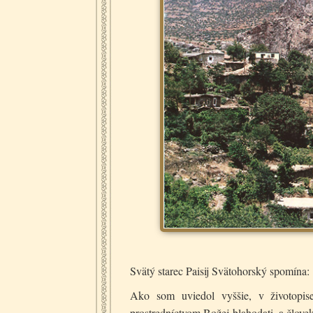
Svätý starec Paisij Svätohorský spomína:
Ako som uviedol vyššie, v životopis
prostredníctvom Božej blahodati, a člove