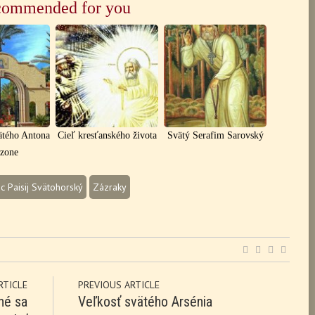
ommended for you
ätého Antona
Cieľ kresťanského života
Svätý Serafim Sarovský
izone
c Paisij Svätohorský
Zázraky
RTICLE
PREVIOUS ARTICLE
né sa
Veľkosť svätého Arsénia