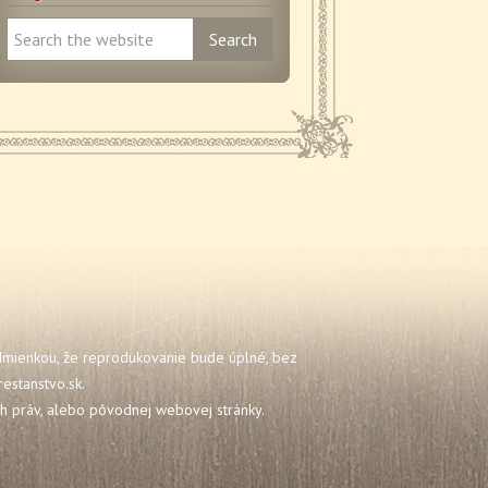
odmienkou, že reprodukovanie bude úplné, bez
estanstvo.sk
.
ch práv, alebo pôvodnej webovej stránky.