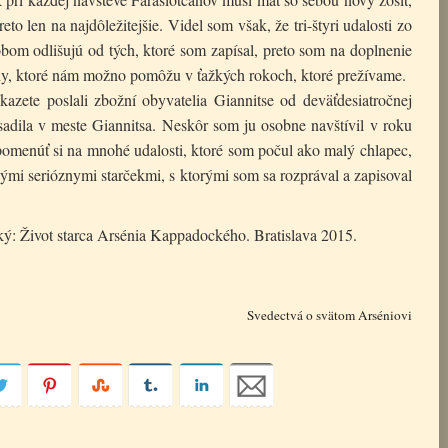
o len na najdôležitejšie. Videl som však, že tri-štyri udalosti zo
bom odlišujú od tých, ktoré som zapísal, preto som na doplnenie
ady, ktoré nám možno pomôžu v ťažkých rokoch, ktoré prežívame.
azete poslali zbožní obyvatelia Giannitse od deväťdesiatročnej
adila v meste Giannitsa. Neskôr som ju osobne navštívil v roku
omenúť si na mnohé udalosti, ktoré som počul ako malý chlapec,
hými serióznymi starčekmi, s ktorými som sa rozprával a zapisoval
ký: Život starca Arsénia Kappadockého. Bratislava 2015.
Svedectvá o svätom Arséniovi