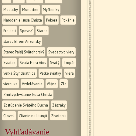
Modlitby
Monastier
Myšlienky
Narodenie Isusa Christa
Pokora
Pokánie
Pre deti
Spoveď
Starec
starec Efrém Arizonský
Starec Paisij Svätohorský
Svedectvo viery
Sviatok
Svätá Hora Atos
Svätý
Tropár
Veľká Štyridsiatnica
Veľké sviatky
Viera
vierouka
Vzdelávanie
Vášne
Zlo
Zmŕtvychvstanie Isusa Christa
Zostúpenie Svätého Ducha
Zázraky
Človek
Čítanie na liturgii
Životopis
Vyhľadávanie