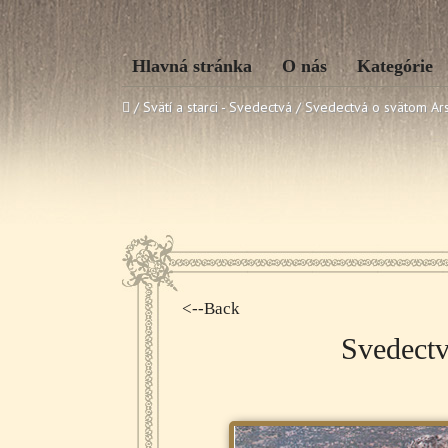
Hlavná stránka
O nás
Kategórie
/ Svätí a starci - Svedectvá /
Svedectvá o svätom Ars
<--Back
Svedectv