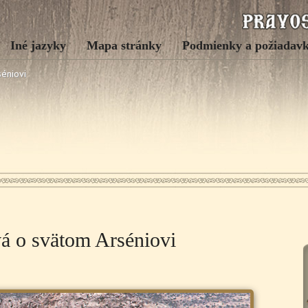
Iné jazyky
Mapa stránky
Podmienky a požiadav
éniovi
á o svätom Arséniovi