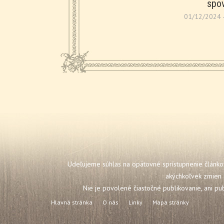
spo
01/12/2024 -
Udeľujeme súhlas na opätovné sprístupnenie článkov
akýchkoľvek zmien 
Nie je povolené čiastočné publikovanie, ani pu
Hlavná stránka
O nás
Linky
Mapa stránky