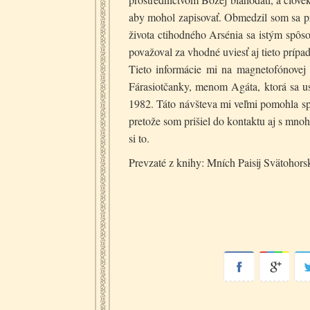
aby mohol zapisovať. Obmedzil som sa pret
života ctihodného Arsénia sa istým spôso
považoval za vhodné uviesť aj tieto príp
Tieto informácie mi na magnetofónovej k
Fárasiotčanky, menom Agáta, ktorá sa us
1982. Táto návšteva mi veľmi pomohla sp
pretože som prišiel do kontaktu aj s mno
si to.
Prevzaté z knihy: Mních Paisij Svätohors