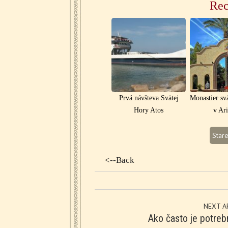
Rec
Prvá návšteva Svätej
Monastier sv
Hory Atos
v Ar
Stare
<--Back
NEXT A
Ako často je potreb