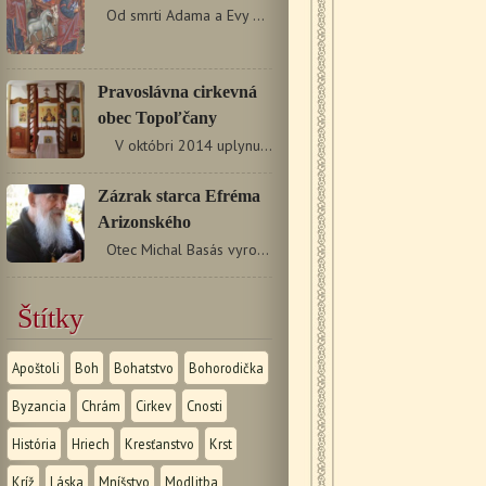
Od smrti Adama a Evy prešlo veľa rokov. Ľudí na zemi…
Pravoslávna cirkevná
obec Topoľčany
V októbri 2014 uplynul rok od chvíle, keď…
Zázrak starca Efréma
Arizonského
Otec Michal Basás vyrozprával nasledujúcu udalosť:…
Štítky
Apoštoli
Boh
Bohatstvo
Bohorodička
Byzancia
Chrám
Cirkev
Cnosti
História
Hriech
Kresťanstvo
Krst
Kríž
Láska
Mníšstvo
Modlitba