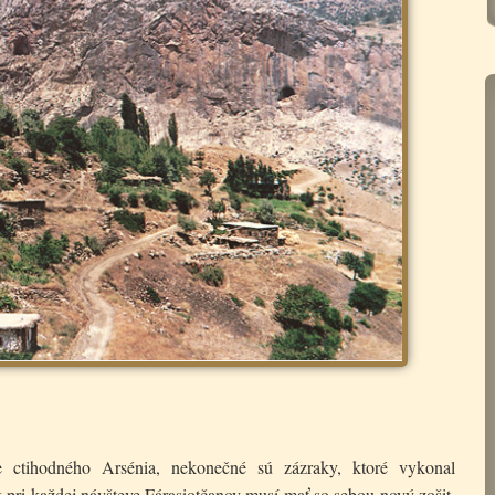
e ctihodného Arsénia, nekonečné sú zázraky, ktoré vykonal
k pri každej návšteve Fárasiotčanov musí mať so sebou nový zošit,