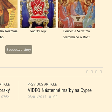
tého Kozmasa
Nadutý šejk
Poučenie Serafima
ého
Sarovského o Bohu
Svedectvo viery
RTICLE
PREVIOUS ARTICLE
orský
VIDEO Nástenné maľby na Cypre
 07:54
08/01/2015 - 01:00