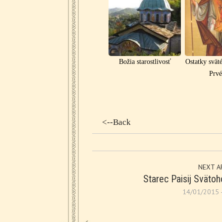
Božia starostlivosť
Ostatky svä
Prv
<--Back
NEXT A
Starec Paisij Svätoh
14/01/2015 -