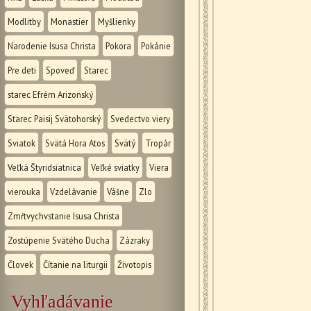
Modlitby
Monastier
Myšlienky
Narodenie Isusa Christa
Pokora
Pokánie
Pre deti
Spoveď
Starec
starec Efrém Arizonský
Starec Paisij Svätohorský
Svedectvo viery
Sviatok
Svätá Hora Atos
Svätý
Tropár
Veľká Štyridsiatnica
Veľké sviatky
Viera
vierouka
Vzdelávanie
Vášne
Zlo
Zmŕtvychvstanie Isusa Christa
Zostúpenie Svätého Ducha
Zázraky
Človek
Čítanie na liturgii
Životopis
Vyhľadávanie