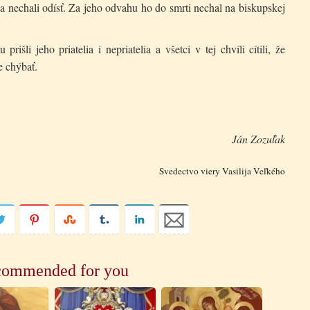
 nechali odísť. Za jeho odvahu ho do smrti nechal na biskupskej
išli jeho priatelia i nepriatelia a všetci v tej chvíli cítili, že
e chýbať.
Ján Zozuľak
Svedectvo viery Vasilija Veľkého
ommended for you