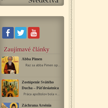
Zaujímavé články
Abba Pimen
Raz sa abba Pimen opýtal abbu Jozefa Panefotu:…
Zostúpenie Svätého
Ducha – Päťdesiatnica
Práca apoštolov bola veľmi náročná a nebezpečná.…
Záchrana Arsénia