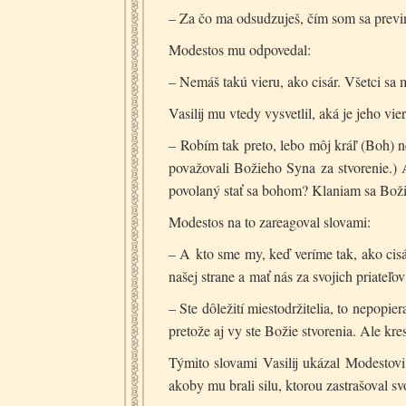
– Za čo ma odsudzuješ, čím som sa previ
Modestos mu odpovedal:
– Nemáš takú vieru, ako cisár. Všetci sa 
Vasilij mu vtedy vysvetlil, aká je jeho vier
– Robím tak preto, lebo môj kráľ (Boh) nes
považovali Božieho Syna za stvorenie.) 
povolaný stať sa bohom? Klaniam sa Bož
Modestos na to zareagoval slovami:
– A kto sme my, keď veríme tak, ako cisá
našej strane a mať nás za svojich priateľov
– Ste dôležití miestodržitelia, to nepopie
pretože aj vy ste Božie stvorenia. Ale kre
Týmito slovami Vasilij ukázal Modestovi
akoby mu brali silu, ktorou zastrašoval s