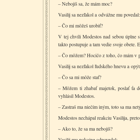
– Nebojíš sa, že mám moc?
Vasilij sa nezľakol a odvážne mu povedal:
– Čo mi môžeš urobiť?
V tej chvíli Modestos nad sebou úplne st
takto postupuje a tam vedie svoje obete. E
– Čo môžem? Hocičo z toho, čo mám v 
Vasilij sa nezľakol ľudského hnevu a opýta
– Čo sa mi môže stať?
– Môžem ti zhabať majetok, poslať ťa d
vyhlásil Modestos.
– Zastraš ma niečím iným, toto sa ma netý
Modestos nechápal reakciu Vasilija, preto
– Ako to, že sa ma nebojíš?
Vasilij mu pokojne odpovedal: