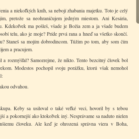
enia a niekoľkých kníh, sa nebojí zhabania majetku. Toto je celý
jím, pretože sa neohraničujem jedným miestom. Ani Kesária,
sťou. Kdekoľvek ma pošleš, všade je Božia zem a ja všade budem
bí telu, ako je moje? Príde prvá rana a hneď sa všetko skončí.
ťou? Staneš sa mojím dobrodincom. Túžim po tom, aby som čím
žijem a pracujem.
il a rozmýšľal? Samozrejme, že nikto. Tento bezcitný človek bol
ekom. Modestos pochopil svoju porážku, ktorú však nemohol
l:
takou odvahou.
kupa. Keby sa usiloval o také veľké veci, hovoril by s tebou
jší a pokornejší ako ktokoľvek iný. Nesprávame sa naduto nielen
menšiemu človeku. Ale keď je ohrozená správna viera v Boha,