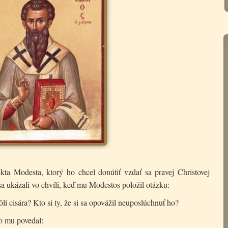
ekta Modesta, ktorý ho chcel donútiť vzdať sa pravej Christovej
sa ukázali vo chvíli, keď mu Modestos položil otázku:
vôli cisára? Kto si ty, že si sa opovážil neuposlúchnuť ho?
to mu povedal: