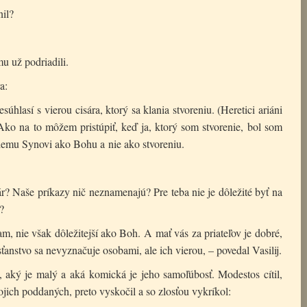
nil?
mu už podriadili.
a:
úhlasí s vierou cisára, ktorý sa klania stvoreniu. (Heretici ariáni
Ako na to môžem pristúpiť, keď ja, ktorý som stvorenie, bol som
iemu Synovi ako Bohu a nie ako stvoreniu.
r? Naše príkazy nič neznamenajú? Pre teba nie je dôležité byť na
?
ram, nie však dôležitejší ako Boh. A mať vás za priateľov je dobré,
sťanstvo sa nevyznačuje osobami, ale ich vierou, – povedal Vasilij.
, aký je malý a aká komická je jeho samoľúbosť. Modestos cítil,
vojich poddaných, preto vyskočil a so zlosťou vykríkol: