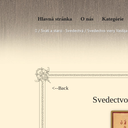
Hlavná stránka
O nás
Kategórie
/ Svätí a starci - Svedectvá /
Svedectvo viery Vasilij
<--Back
Svedectvo