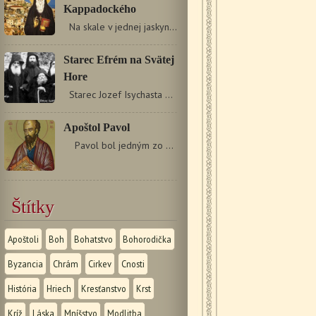
Kappadockého
Na skale v jednej jaskyni bola kaplnka Bohorodičky.…
Starec Efrém na Svätej
Hore
Starec Jozef Isychasta prijal mladého Jána do svojho…
Apoštol Pavol
Pavol bol jedným zo Židov, ktorí sa narodili…
Štítky
Apoštoli
Boh
Bohatstvo
Bohorodička
Byzancia
Chrám
Cirkev
Cnosti
História
Hriech
Kresťanstvo
Krst
Kríž
Láska
Mníšstvo
Modlitba