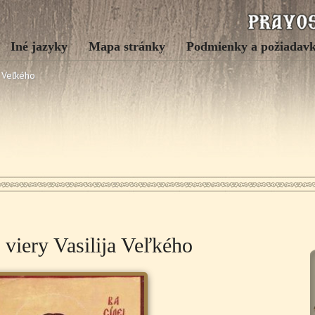
Iné jazyky
Mapa stránky
Podmienky a požiadav
a Veľkého
 viery Vasilija Veľkého