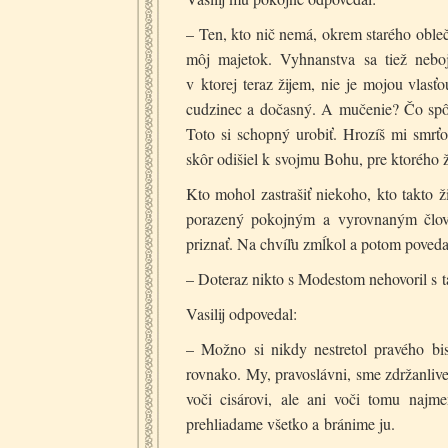
– Ten, kto nič nemá, okrem starého obleč
môj majetok. Vyhnanstva sa tiež nebo
v ktorej teraz žijem, nie je mojou vla
cudzinec a dočasný. A mučenie? Čo spôso
Toto si schopný urobiť. Hrozíš mi smr
skôr odišiel k svojmu Bohu, pre ktorého 
Kto mohol zastrašiť niekoho, kto takto ž
porazený pokojným a vyrovnaným člov
priznať. Na chvíľu zmĺkol a potom poveda
– Doteraz nikto s Modestom nehovoril s 
Vasilij odpovedal:
– Možno si nikdy nestretol pravého bis
rovnako. My, pravoslávni, sme zdržanlive
voči cisárovi, ale ani voči tomu naj
prehliadame všetko a bránime ju.