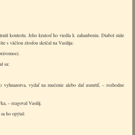
ratil kontrolu. Jeho krutosť ho viedla k zahanbeniu. Diabol stále
šte s väčšou zlosťou skričal na Vasilija:
právomoci.
l sa:
o vyhnanstva, vydať na mučenie alebo dať usmrtiť, – rozhodne
ka, – reagoval Vasilij.
 sa ho opýtal: