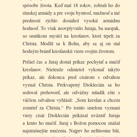
spôsobe života. Keď mal 18 rokov, zobrali ho do
rímskej armády a pre svoju bystrosť, mužnosť a iné
prednosti rýchlo dosiahol vysokú armádnu
hodnosť. To však neovplyvnilo Juraja, ba naopak,
so smútkom myslel na kresťanov, ktorí trpeli za
Christa. Modlil sa k Bohu, aby sa aj on stal
hodným brániť kresťanskú vieru svojím životom.
Prišiel čas a Juraj dostal príkaz pochytať a mučiť
kresťanov. Nielenže odmietol vykonať takýto
príkaz, ale dokonca pred cisárom s odvahou
vyznal Christa. Prekvapený Dioklecián sa ho
usiloval prehovoriť, ale odvážny mladík ešte s
väčšou odvahou vyhlásil: „Som kresťan a chcem
zomrieť za Christa.“ Po tomto smelom vyznaní
viery cisár Dioklecián prikázal uväzniť Juraja
a kruto ho mučiť. Juraj s Božou pomocou znášal
najstrašnejšie mučenia. Najprv ho neľútostne bili,