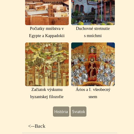
Počiatky mníšstva v
Duchovné stretnutie
Egypte a Kappadokii
s mníchmi
Začiatok výskumu
Ários a I. všeobecný
byzantskej filozofie
snem
História
Sviatok
<--Back