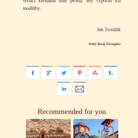
veriaci kresťania stále prosia, aby vypočul ich
modlitby.
Ján Zozuľak
Svätý Juraj (Georgios)
Recommended for you