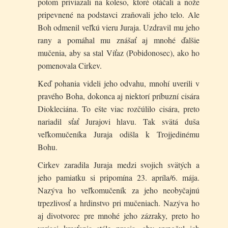
potom priviazali na koleso, ktoré otáčali a nože
pripevnené na podstavci zraňovali jeho telo. Ale
Boh odmenil veľkú vieru Juraja. Uzdravil mu jeho
rany a pomáhal mu znášať aj mnohé ďalšie
mučenia, aby sa stal Víťaz (Pobidonosec), ako ho
pomenovala Cirkev.
Keď pohania videli jeho odvahu, mnohí uverili v
pravého Boha, dokonca aj niektorí príbuzní cisára
Diokleciána. To ešte viac rozčúlilo cisára, preto
nariadil sťať Jurajovi hlavu. Tak svätá duša
veľkomučeníka Juraja odišla k Trojjedinému
Bohu.
Cirkev zaradila Juraja medzi svojich svätých a
jeho pamiatku si pripomína 23. apríla/6. mája.
Nazýva ho veľkomučeník za jeho neobyčajnú
trpezlivosť a hrdinstvo pri mučeniach. Nazýva ho
aj divotvorec pre mnohé jeho zázraky, preto ho