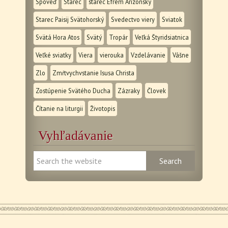
Spoveď
Starec
starec Efrém Arizonský
Starec Paisij Svätohorský
Svedectvo viery
Sviatok
Svätá Hora Atos
Svätý
Tropár
Veľká Štyridsiatnica
Veľké sviatky
Viera
vierouka
Vzdelávanie
Vášne
Zlo
Zmŕtvychvstanie Isusa Christa
Zostúpenie Svätého Ducha
Zázraky
Človek
Čítanie na liturgii
Životopis
Vyhľadávanie