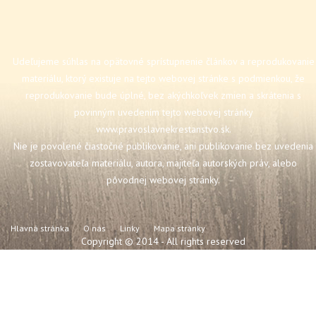
Udeľujeme súhlas na opätovné sprístupnenie článkov a reprodukovanie
materiálu, ktorý existuje na tejto webovej stránke s podmienkou, že
reprodukovanie bude úplné, bez akýchkoľvek zmien a skrátenia s
povinným uvedením tejto webovej stránky
www.pravoslavnekrestanstvo.sk
.
Nie je povolené čiastočné publikovanie, ani publikovanie bez uvedenia
zostavovateľa materiálu, autora, majiteľa autorských práv, alebo
pôvodnej webovej stránky.
Hlavná stránka
O nás
Linky
Mapa stránky
Copyright © 2014 - All rights reserved