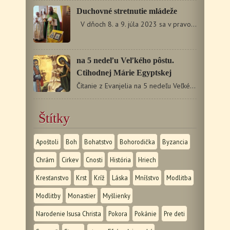
Duchovné stretnutie mládeže
V dňoch 8. a 9. júla 2023 sa v pravoslávnom…
na 5 nedeľu Veľkého pôstu.
Ctihodnej Márie Egyptskej
Čítanie z Evanjelia na 5 nedeľu Veľkého pôstu Mk 10,…
Štítky
Apoštoli
Boh
Bohatstvo
Bohorodička
Byzancia
Chrám
Cirkev
Cnosti
História
Hriech
Kresťanstvo
Krst
Kríž
Láska
Mníšstvo
Modlitba
Modlitby
Monastier
Myšlienky
Narodenie Isusa Christa
Pokora
Pokánie
Pre deti