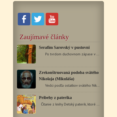
Zaujímavé články
Serafim Sarovský v pustovni
Po tvrdom duchovnom zápase v monastieri a…
Zrekonštruovaná podoba svätého
Nikolaja (Mikuláša)
Vedci podľa ostatkov svätého Nikolaja (Mikuláša)…
Príbehy z paterika
Čítanie z knihy Detský paterik, ktoré odvysielalo…