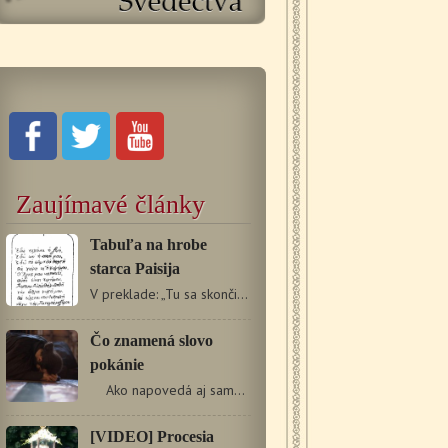
Zaujímavé články
Tabuľa na hrobe
starca Paisija
V preklade: „Tu sa skončil život, tu aj môj dych, tu bude…
Čo znamená slovo
pokánie
Ako napovedá aj samotné slovo, pokánie znamená…
[VIDEO] Procesia