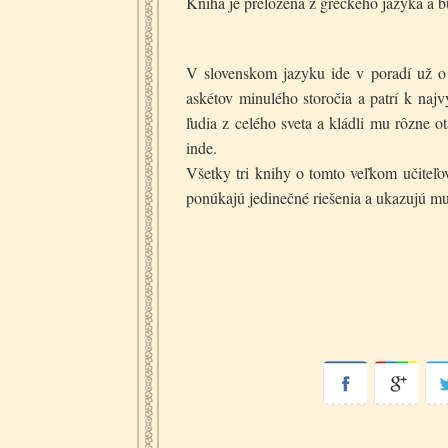
Kniha je preložená z gréckeho jazyka a b
V slovenskom jazyku ide v poradí už o t
askétov minulého storočia a patrí k na
ľudia z celého sveta a kládli mu rôzne o
inde.
Všetky tri knihy o tomto veľkom učiteľ
ponúkajú jedinečné riešenia a ukazujú m