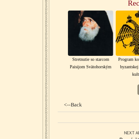
Rec
Stretnutie so starcom
Program ko
Paisijom Svätohorským
byzantskej 
kult
<--Back
NEXT A