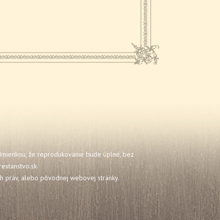
odmienkou, že reprodukovanie bude úplné, bez
estanstvo.sk
.
ch práv, alebo pôvodnej webovej stránky.