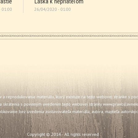
astie
Láska k nepriateľom
 01:00
26/04/2020 - 01:00
 a reprodukovanie materiálu, ktorý existuje na tejto webovej stránke s p
a skrátenia s povinným uvedením tejto webovej stránky
www.pravoslavnekr
blikovanie bez uvedenia zostavovateľa materiálu, autora, majiteľa autorský
Copyright © 2014 - All rights reserved