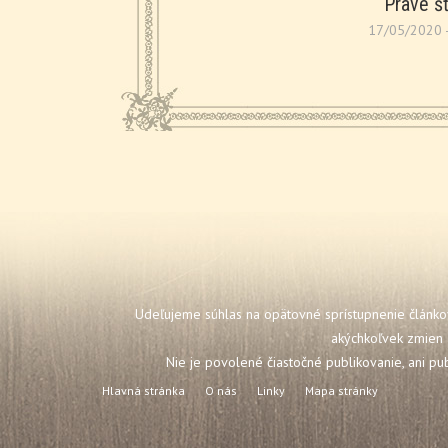
Pravé šť
17/05/2020 -
Udeľujeme súhlas na opätovné sprístupnenie článkov
akýchkoľvek zmien 
Nie je povolené čiastočné publikovanie, ani pu
Hlavná stránka
O nás
Linky
Mapa stránky