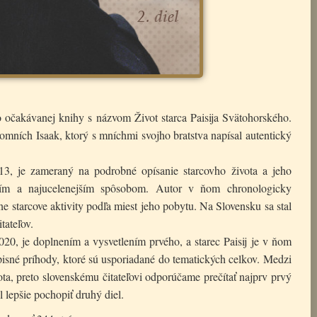
o očakávanej knihy s názvom Život starca Paisija Svätohorského.
mních Isaak, ktorý s mníchmi svojho bratstva napísal autentický
13, je zameraný na podrobné opísanie starcovho života a jeho
ším a najucelenejším spôsobom. Autor v ňom chronologicky
ne starcove aktivity podľa miest jeho pobytu. Na Slovensku sa stal
tateľov.
20, je doplnením a vysvetlením prvého, a starec Paisij je v ňom
pisné príhody, ktoré sú usporiadané do tematických celkov. Medzi
ta, preto slovenskému čitateľovi odporúčame prečítať najprv prvý
l lepšie pochopiť druhý diel.