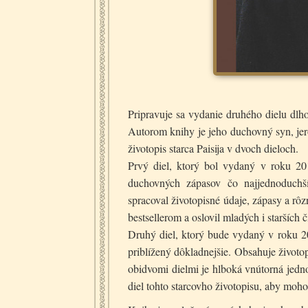
Pripravuje sa vydanie druhého dielu dlh
Autorom knihy je jeho duchovný syn, jero
životopis starca Paisija v dvoch dieloch.
Prvý diel, ktorý bol vydaný v roku 20
duchovných zápasov čo najjednoduch
spracoval životopisné údaje, zápasy a rôz
bestsellerom a oslovil mladých i starších či
Druhý diel, ktorý bude vydaný v roku 20
priblížený dôkladnejšie. Obsahuje životo
obidvomi dielmi je hlboká vnútorná jedno
diel tohto starcovho životopisu, aby moho