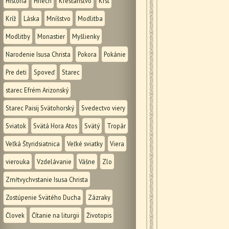
História
Hriech
Kresťanstvo
Krst
Kríž
Láska
Mníšstvo
Modlitba
Modlitby
Monastier
Myšlienky
Narodenie Isusa Christa
Pokora
Pokánie
Pre deti
Spoveď
Starec
starec Efrém Arizonský
Starec Paisij Svätohorský
Svedectvo viery
Sviatok
Svätá Hora Atos
Svätý
Tropár
Veľká Štyridsiatnica
Veľké sviatky
Viera
vierouka
Vzdelávanie
Vášne
Zlo
Zmŕtvychvstanie Isusa Christa
Zostúpenie Svätého Ducha
Zázraky
Človek
Čítanie na liturgii
Životopis