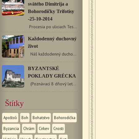
svätého Dimitrija a
Bohorodičky Trifotisy
-25-10-2014
Procesia po uliciach Tessaloník pri príležitosti sviatku…
Každodenný duchovný
život
Náš každodenný duchovný život by mal mať dve roviny:…
BYZANTSKÉ
POKLADY GRÉCKA
(Poznávací 8 dňový letecký zájazd) Dátum: 25.…
Štítky
Apoštoli
Boh
Bohatstvo
Bohorodička
Byzancia
Chrám
Cirkev
Cnosti