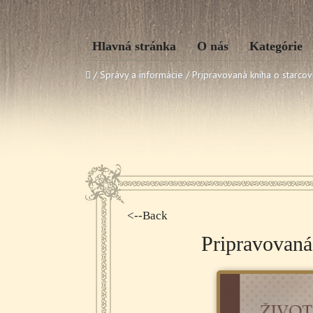
Hlavná stránka
O nás
Kategórie
/ Správy a informácie /
Pripravovaná kniha o starcovi
<--Back
Pripravovaná 