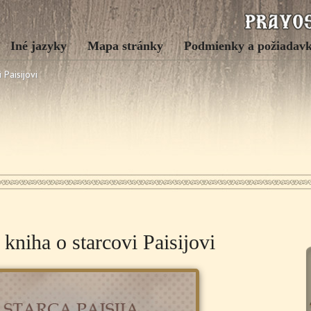
Iné jazyky
Mapa stránky
Podmienky a požiadav
 Paisijovi
kniha o starcovi Paisijovi