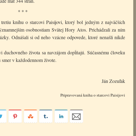
ude mať 344 strán.
* * *
retiu knihu o starcovi Paisijovi, ktorý bol jedným z najväčších
jvýznamnejším osobnostiam Svätej Hory Atos. Prichádzali za ním
tázky. Odnášali si od neho vzácne odpovede, ktoré nenašli nikde
ovi duchovného života sa navzájom dopĺňajú. Súčasnému človeku
u smer v každodennom živote.
Ján Zozuľak
Pripravovaná kniha o starcovi Paisijovi