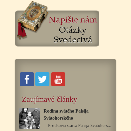
Zaujímavé články
Rodina svätého Paisija
Svätohorského
Predkovia starca Paisija Svätohorského sa vyznačovali…