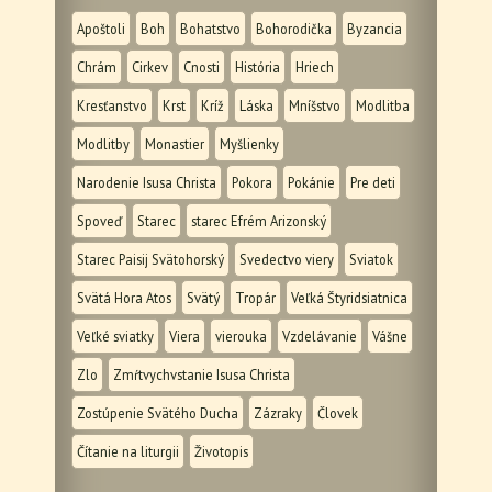
Apoštoli
Boh
Bohatstvo
Bohorodička
Byzancia
Chrám
Cirkev
Cnosti
História
Hriech
Kresťanstvo
Krst
Kríž
Láska
Mníšstvo
Modlitba
Modlitby
Monastier
Myšlienky
Narodenie Isusa Christa
Pokora
Pokánie
Pre deti
Spoveď
Starec
starec Efrém Arizonský
Starec Paisij Svätohorský
Svedectvo viery
Sviatok
Svätá Hora Atos
Svätý
Tropár
Veľká Štyridsiatnica
Veľké sviatky
Viera
vierouka
Vzdelávanie
Vášne
Zlo
Zmŕtvychvstanie Isusa Christa
Zostúpenie Svätého Ducha
Zázraky
Človek
Čítanie na liturgii
Životopis