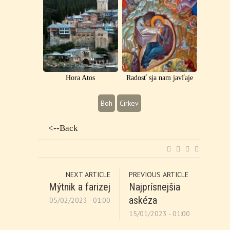
Hora Atos
Radosť sja nam javľaje
Boh
Cirkev
<--Back
NEXT ARTICLE
PREVIOUS ARTICLE
Mýtnik a farizej
Najprísnejšia
askéza
05/02/2023 - 01:00
15/01/2023 - 01:00