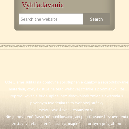
Vyhľadávanie
Udeľujeme súhlas na opätovné sprístupnenie článkov a reprodukovanie
materiálu, ktorý existuje na tejto webovej stránke s podmienkou, že
reprodukovanie bude úplné, bez akýchkoľvek zmien a skrátenia s
povinným uvedením tejto webovej stránky
www.pravoslavnekrestanstvo.sk
.
Nie je povolené čiastočné publikovanie, ani publikovanie bez uvedenia
zostavovateľa materiálu, autora, majiteľa autorských práv, alebo