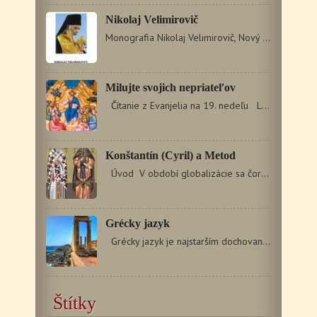
Nikolaj Velimirovič
Monografia Nikolaj Velimirovič, Nový Zlatoústy predstavuje…
Milujte svojich nepriateľov
Čítanie z Evanjelia na 19. nedeľu Lk 6, 31 –…
Konštantín (Cyril) a Metod
Úvod V období globalizácie sa čoraz častejšie stretávame…
Grécky jazyk
Grécky jazyk je najstarším dochovaným jazykom Európy.…
Štítky