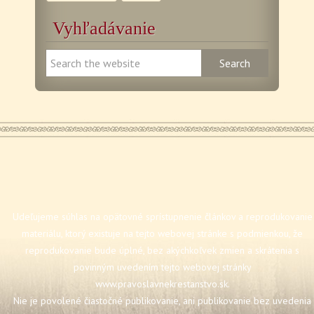
Vyhľadávanie
Udeľujeme súhlas na opätovné sprístupnenie článkov a reprodukovanie
materiálu, ktorý existuje na tejto webovej stránke s podmienkou, že
reprodukovanie bude úplné, bez akýchkoľvek zmien a skrátenia s
povinným uvedením tejto webovej stránky
www.pravoslavnekrestanstvo.sk
.
Nie je povolené čiastočné publikovanie, ani publikovanie bez uvedenia