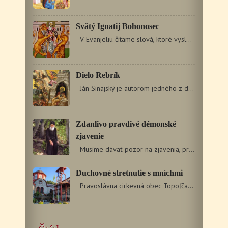
Svätý Ignatij Bohonosec
V Evanjeliu čítame slová, ktoré vyslovil Isus Christos:…
Dielo Rebrík
Ján Sinajský je autorom jedného z diamantov asketickej…
Zdanlivo pravdivé démonské
zjavenie
Musíme dávať pozor na zjavenia, pretože niektoré…
Duchovné stretnutie s mníchmi
Pravoslávna cirkevná obec Topoľčany vás pozýva…