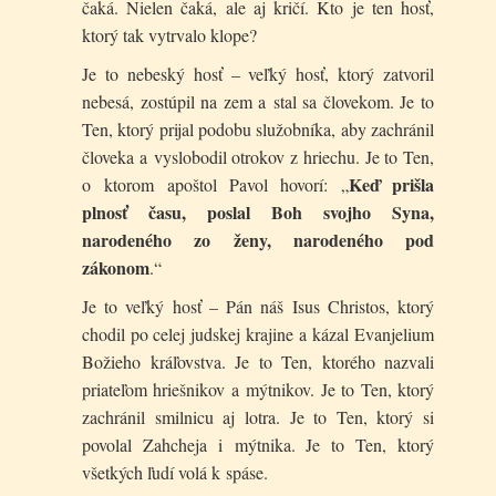
čaká. Nielen čaká, ale aj kričí. Kto je ten hosť,
ktorý tak vytrvalo klope?
Je to nebeský hosť – veľký hosť, ktorý zatvoril
nebesá, zostúpil na zem a stal sa človekom. Je to
Ten, ktorý prijal podobu služobníka, aby zachránil
človeka a vyslobodil otrokov z hriechu. Je to Ten,
Keď prišla
o ktorom apoštol Pavol hovorí: „
plnosť času, poslal Boh svojho Syna,
narodeného zo ženy, narodeného pod
zákonom
.“
Je to veľký hosť – Pán náš Isus Christos, ktorý
chodil po celej judskej krajine a kázal Evanjelium
Božieho kráľovstva. Je to Ten, ktorého nazvali
priateľom hriešnikov a mýtnikov. Je to Ten, ktorý
zachránil smilnicu aj lotra. Je to Ten, ktorý si
povolal Zahcheja i mýtnika. Je to Ten, ktorý
všetkých ľudí volá k spáse.