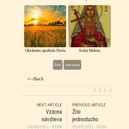
Obrátenie apoštola Pavla
Svätá Helena
Boh
vierouka
<--Back
NEXT ARTICLE
PREVIOUS ARTICLE
Vzácna
Žite
návšteva
jednoducho
26/09/2021 - 01:00
05/09/2021 - 01:00