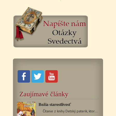
Zaujímavé články
Božia starostlivosť
Čítanie z knihy Detský paterik, ktoré odvysielalo…