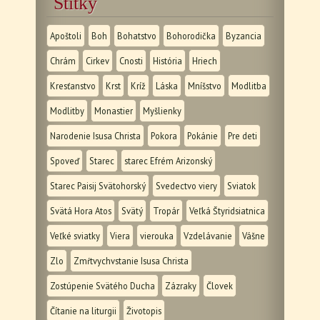
Štítky
Apoštoli
Boh
Bohatstvo
Bohorodička
Byzancia
Chrám
Cirkev
Cnosti
História
Hriech
Kresťanstvo
Krst
Kríž
Láska
Mníšstvo
Modlitba
Modlitby
Monastier
Myšlienky
Narodenie Isusa Christa
Pokora
Pokánie
Pre deti
Spoveď
Starec
starec Efrém Arizonský
Starec Paisij Svätohorský
Svedectvo viery
Sviatok
Svätá Hora Atos
Svätý
Tropár
Veľká Štyridsiatnica
Veľké sviatky
Viera
vierouka
Vzdelávanie
Vášne
Zlo
Zmŕtvychvstanie Isusa Christa
Zostúpenie Svätého Ducha
Zázraky
Človek
Čítanie na liturgii
Životopis