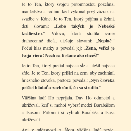
Je to Ten, ktorý svojou prítomnosťou požehnal
manželstvo a rodinu, keď vykonal prvý zázrak na
svadbe v Káne. Je to Ten, ktorý prijíma a žehná
Lebo takých je Nebeské
deti slovami: „
kráľovstvo
.“ Vdovu, ktorá stratila svoje
Neplač
drahocenné dieťa, utešuje slovami: „
.“
Žena, veľká je
Počul hlas matky a povedal jej: „
tvoja viera! Nech sa ti stane ako chceš
!“
Je to Ten, ktorý prelial najviac sĺz a utešil najviac
sŕdc. Je to Ten, ktorý prišiel na zem, aby zachránil
Syn človeka
hriešneho človeka, pretože povedal: „
prišiel hľadať a zachrániť, čo sa stratilo
.“
Väčšina ľudí Ho neprijala. Dav Ho odmietol a
ukrižoval, keď si mohol vybrať medzi Barabášom
a Isusom. Prítomní si vybrali Barabáša a Isusa
ukrižovali.
Ani v súčasnosti o Ňom väčšina ľudí nevie,