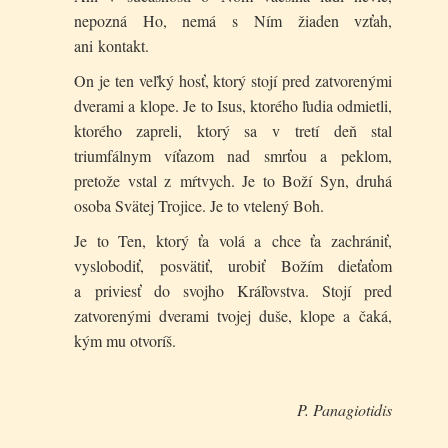
nepozná Ho, nemá s Ním žiaden vzťah,
ani kontakt.
On je ten veľký hosť, ktorý stojí pred zatvorenými
dverami a klope. Je to Isus, ktorého ľudia odmietli,
ktorého zapreli, ktorý sa v tretí deň stal
triumfálnym víťazom nad smrťou a peklom,
pretože vstal z mŕtvych. Je to Boží Syn, druhá
osoba Svätej Trojice. Je to vtelený Boh.
Je to Ten, ktorý ťa volá a chce ťa zachrániť,
vyslobodiť, posvätiť, urobiť Božím dieťaťom
a priviesť do svojho Kráľovstva. Stojí pred
zatvorenými dverami tvojej duše, klope a čaká,
kým mu otvoríš.
P. Panagiotidis