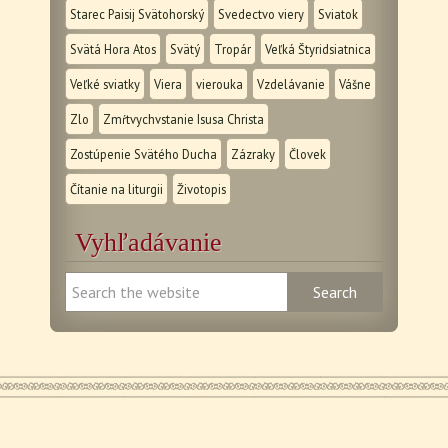
Starec Paisij Svätohorský
Svedectvo viery
Sviatok
Svätá Hora Atos
Svätý
Tropár
Veľká Štyridsiatnica
Veľké sviatky
Viera
vierouka
Vzdelávanie
Vášne
Zlo
Zmŕtvychvstanie Isusa Christa
Zostúpenie Svätého Ducha
Zázraky
Človek
Čítanie na liturgii
Životopis
Vyhľadávanie