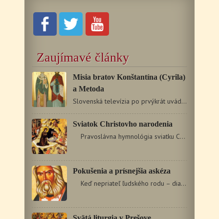
Zaujímavé články
Misia bratov Konštantína (Cyrila)
a Metoda
Slovenská televízia po prvýkrát uvádza dokumentárny film…
Sviatok Christovho narodenia
Pravoslávna hymnológia sviatku Christovho narodenia…
Pokušenia a prísnejšia askéza
Keď nepriateľ ľudského rodu – diabol videl…
Svätá liturgia v Prešove