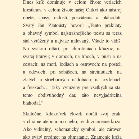
Dnes kríž dominuje v celom živote veriacich
kresťanov, v celom živote našej Cirkvi ako nástroj
obete, spásy, radosti, posvätenia a blahodati.
Svätý Ján Zlatoústy hovorí: „Tento prekliaty
a ohavný symbol najstrašnejšieho trestu sa teraz
stal vytúžený a najviac milovaný. Všade to vidíš.
Na svätom oltári, pri chirotóniach kňazov, na
svätej liturgii; v domoch, na trhoch, v púšti a na
cestách; na mori, lodiach a ostrovoch; na posteli
a odevoch; pri sobášoch, na stretnutiach, na
zlatých a strieborných nádobách; na ozdobách
a freskách… Taký vytúžený pre všetkých sa stal
tento obdivuhodný dar, táto nevyjadriteľná
blahodať.“
Skutočne, kdekoľvek človek obráti svoj zrak,
v chráme alebo mimo neho, uvidí znamenie kríža.
Ako viditeľný, schematický symbol, ale zároveň
ako svätý predmet na ohmatanie. Znamenie kríža