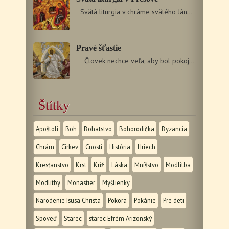
Svätá liturgia v chráme svätého Jána Teológa…
Pravé šťastie
Človek nechce veľa, aby bol pokojný, aby bol…
Štítky
Apoštoli
Boh
Bohatstvo
Bohorodička
Byzancia
Chrám
Cirkev
Cnosti
História
Hriech
Kresťanstvo
Krst
Kríž
Láska
Mníšstvo
Modlitba
Modlitby
Monastier
Myšlienky
Narodenie Isusa Christa
Pokora
Pokánie
Pre deti
Spoveď
Starec
starec Efrém Arizonský