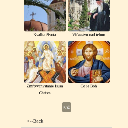
Kvalita života
Víťazstvo nad telom
Zmŕtvychvstanie Isusa
Čo je Boh
Christa
Kríž
<--Back