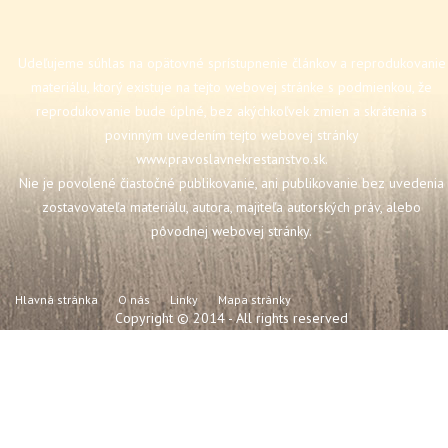
Udeľujeme súhlas na opätovné sprístupnenie článkov a reprodukovanie
materiálu, ktorý existuje na tejto webovej stránke s podmienkou, že
reprodukovanie bude úplné, bez akýchkoľvek zmien a skrátenia s
povinným uvedením tejto webovej stránky
www.pravoslavnekrestanstvo.sk
.
Nie je povolené čiastočné publikovanie, ani publikovanie bez uvedenia
zostavovateľa materiálu, autora, majiteľa autorských práv, alebo
pôvodnej webovej stránky.
Hlavná stránka
O nás
Linky
Mapa stránky
Copyright © 2014 - All rights reserved