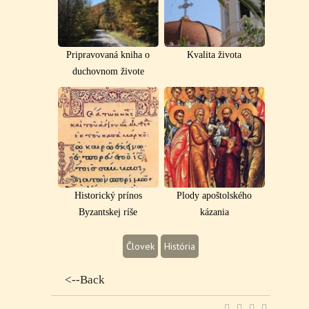
Pripravovaná kniha o
Kvalita života
duchovnom živote
Historický prínos
Plody apoštolského
Byzantskej ríše
kázania
Človek
História
<--Back