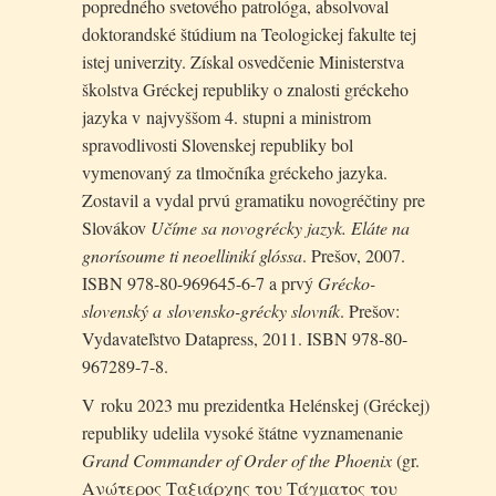
popredného svetového patrológa, absolvoval
doktorandské štúdium na Teologickej fakulte tej
istej univerzity. Získal osvedčenie Ministerstva
školstva Gréckej republiky o znalosti gréckeho
jazyka v najvyššom 4. stupni a ministrom
spravodlivosti Slovenskej republiky bol
vymenovaný za tlmočníka gréckeho jazyka.
Zostavil a vydal prvú gramatiku novogréčtiny pre
Slovákov
Učíme sa novogrécky jazyk. Eláte na
gnorísoume ti neoellinikí glóssa
. Prešov, 2007.
ISBN 978-80-969645-6-7 a prvý
Grécko-
slovenský a slovensko-grécky slovník
. Prešov:
Vydavateľstvo Datapress, 2011. ISBN 978-80-
967289-7-8.
V roku 2023 mu prezidentka Helénskej (Gréckej)
republiky udelila vysoké štátne vyznamenanie
Grand Commander of Order of the Phoenix
(gr.
Ανώτερος Ταξιάρχης του Τάγματος του