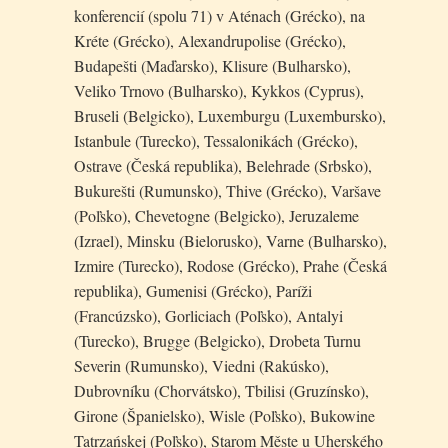
konferencií (spolu 71) v Aténach (Grécko), na
Kréte (Grécko), Alexandrupolise (Grécko),
Budapešti (Maďarsko), Klisure (Bulharsko),
Veliko Trnovo (Bulharsko), Kykkos (Cyprus),
Bruseli (Belgicko), Luxemburgu (Luxembursko),
Istanbule (Turecko), Tessalonikách (Grécko),
Ostrave (Česká republika), Belehrade (Srbsko),
Bukurešti (Rumunsko), Thive (Grécko), Varšave
(Poľsko), Chevetogne (Belgicko), Jeruzaleme
(Izrael), Minsku (Bielorusko), Varne (Bulharsko),
Izmire (Turecko), Rodose (Grécko), Prahe (Česká
republika), Gumenisi (Grécko), Paríži
(Francúzsko), Gorliciach (Poľsko), Antalyi
(Turecko), Brugge (Belgicko), Drobeta Turnu
Severin (Rumunsko), Viedni (Rakúsko),
Dubrovníku (Chorvátsko), Tbilisi (Gruzínsko),
Girone (Španielsko), Wisle (Poľsko), Bukowine
Tatrzańskej (Poľsko), Starom Měste u Uherského