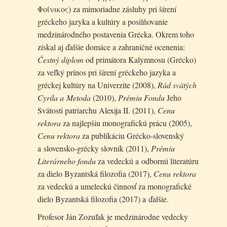
Φοίνικος) za mimoriadne zásluhy pri šírení
gréckeho jazyka a kultúry a posilňovanie
medzinárodného postavenia Grécka. Okrem toho
získal aj ďalšie domáce a zahraničné ocenenia:
Čestný diplom
od primátora Kalymnosu (Grécko)
za veľký prínos pri šírení gréckeho jazyka a
gréckej kultúry na Univerzite (2008),
Rád svätých
Cyrila a Metoda
(2010),
Prémiu Fondu
Jeho
Svätosti patriarchu Alexija II. (2011),
Cenu
rektora
za najlepšiu monografickú prácu (2005),
Cenu rektora
za publikáciu Grécko-slovenský
a slovensko-grécky slovník (2011),
Prémiu
Literárneho fondu
za vedeckú a odbornú literatúru
za dielo Byzantská filozofia (2017),
Cenu rektora
za vedeckú a umeleckú činnosť za monografické
dielo Byzantská filozofia (2017) a ďalšie.
Profesor Ján Zozuľak je medzinárodne vedecky