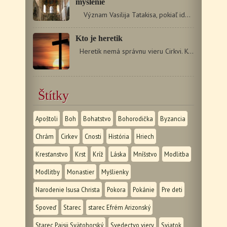
myslenie
Význam Vasilija Tatakisa, pokiaľ ide o štúdium…
Kto je heretik
Heretik nemá správnu vieru Cirkvi. Keď poprekrúca…
Štítky
Apoštoli
Boh
Bohatstvo
Bohorodička
Byzancia
Chrám
Cirkev
Cnosti
História
Hriech
Kresťanstvo
Krst
Kríž
Láska
Mníšstvo
Modlitba
Modlitby
Monastier
Myšlienky
Narodenie Isusa Christa
Pokora
Pokánie
Pre deti
Spoveď
Starec
starec Efrém Arizonský
Starec Paisij Svätohorský
Svedectvo viery
Sviatok