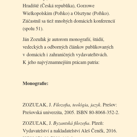
Hradiště (Česká republika), Gorzowe
Wielkopolskim (Poľsko) a Olsztyne (Poľsko).
Zúčastnil sa tiež mnohých domácich konferencií
(spolu 51).
Ján Zozuľak je autorom monografií, štúdií,
vedeckých a odborných článkov publikovaných
v domácich i zahraničných vydavateľstvách.
K jeho najvýznamnejším prácam patria:
Monografie:
ZOZUĽAK, J.
Filozofia, teológia, jazyk
. Prešov:
Prešovská univerzita, 2005. ISBN 80-8068-352-2.
ZOZUĽAK, J.
Byzantská filozofia
. Plzeň:
Vydavatelství a nakladatelství Aleš Čeněk, 2016.