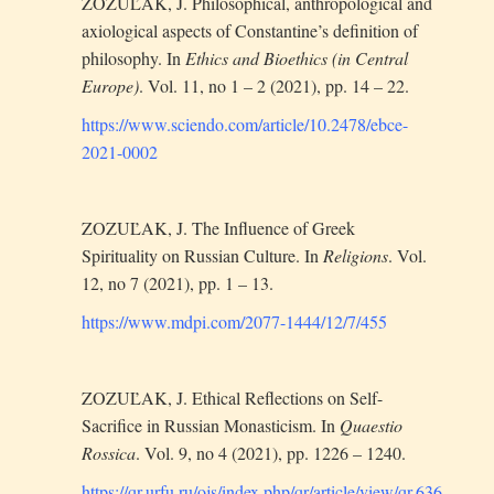
ZOZUĽAK, J. Philosophical, anthropological and
axiological aspects of Constantine’s definition of
philosophy. In
Ethics and Bioethics (in Central
Europe)
. Vol. 11, no 1 – 2 (2021), pp. 14 – 22.
https://www.sciendo.com/article/10.2478/ebce-
2021-0002
ZOZUĽAK, J. The Influence of Greek
Spirituality on Russian Culture. In
Religions
. Vol.
12, no 7 (2021), pp. 1 – 13.
https://www.mdpi.com/2077-1444/12/7/455
ZOZUĽAK, J. Ethical Reflections on Self-
Sacrifice in Russian Monasticism. In
Quaestio
Rossica
. Vol. 9, no 4 (2021), pp. 1226 – 1240.
https://qr.urfu.ru/ojs/index.php/qr/article/view/qr.636