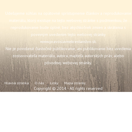
Udeľujeme súhlas na opätovné sprístupnenie článkov a reprodukovanie
materiálu, ktorý existuje na tejto webovej stránke s podmienkou, že
reprodukovanie bude úplné, bez akýchkoľvek zmien a skrátenia s
povinným uvedením tejto webovej stránky
www.pravoslavnekrestanstvo.sk
.
Nie je povolené čiastočné publikovanie, ani publikovanie bez uvedenia
zostavovateľa materiálu, autora, majiteľa autorských práv, alebo
pôvodnej webovej stránky.
Hlavná stránka
O nás
Linky
Mapa stránky
Copyright © 2014 - All rights reserved