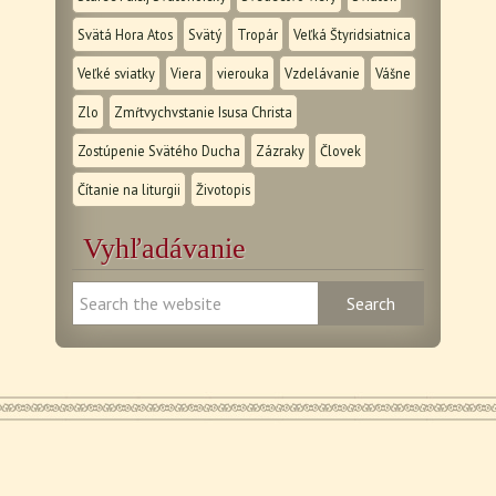
Svätá Hora Atos
Svätý
Tropár
Veľká Štyridsiatnica
Veľké sviatky
Viera
vierouka
Vzdelávanie
Vášne
Zlo
Zmŕtvychvstanie Isusa Christa
Zostúpenie Svätého Ducha
Zázraky
Človek
Čítanie na liturgii
Životopis
Vyhľadávanie