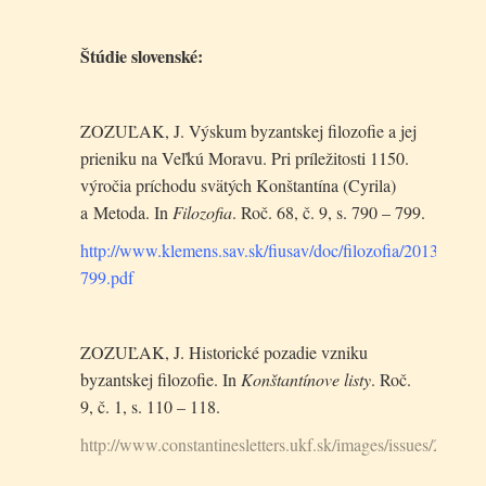
Štúdie slovenské:
ZOZUĽAK, J. Výskum byzantskej filozofie a jej
prieniku na Veľkú Moravu. Pri príležitosti 1150.
výročia príchodu svätých Konštantína (Cyrila)
a Metoda. In
Filozofia
. Roč. 68, č. 9, s. 790 – 799.
http://www.klemens.sav.sk/fiusav/doc/filozofia/2013/9/790
799.pdf
ZOZUĽAK, J. Historické pozadie vzniku
byzantskej filozofie. In
Konštantínove listy
. Roč.
9, č. 1, s. 110 – 118.
http://www.constantinesletters.ukf.sk/images/issues/2016