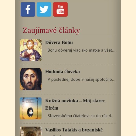
Zaujímavé články
Dôvera Bohu
Bohu dôveruj viac ako matke a všetko Mu vyznaj. Nezradí…
Hodnota človeka
V poslednej dobe v našej spoločnosti došlo k prevratným…
Knižná novinka – Môj starec
Efrém
Slovenskému čitateľovi sa do rúk dostáva ďalšia…
Vasilios Tatakis a byzantské