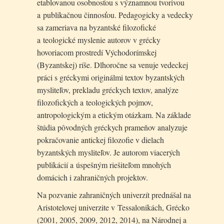
etablovanou osobnosťou s významnou tvorivou
a publikačnou činnosťou. Pedagogicky a vedecky
sa zameriava na byzantské filozofické
a teologické myslenie autorov v grécky
hovoriacom prostredí Východorímskej
(Byzantskej) ríše. Dlhoročne sa venuje vedeckej
práci s gréckymi originálmi textov byzantských
mysliteľov, prekladu gréckych textov, analýze
filozofických a teologických pojmov,
antropologickým a etickým otázkam. Na základe
štúdia pôvodných gréckych prameňov analyzuje
pokračovanie antickej filozofie v dielach
byzantských mysliteľov. Je autorom viacerých
publikácií a úspešným riešiteľom mnohých
domácich i zahraničných projektov.
Na pozvanie zahraničných univerzít prednášal na
Aristotelovej univerzite v Tessalonikách, Grécko
(2001, 2005, 2009, 2012, 2014), na Národnej a