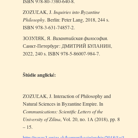
ISBN 978-80-7380-640-8.
ZOZUĽAK, J.
Inquiries into Byzantine
Philosophy
. Berlin: Peter Lang, 2018, 244 s.
ISBN 978-3-631-74857-2.
ЗОЗУЛЯК, Я.
Византийская философия
.
Санкт-Петербург: ДМИТРИЙ БУЛАНИН,
2022, 240 s. ISBN 978-5-86007-984-7.
Štúdie anglické:
ZOZUĽAK, J. Interaction of Philosophy and
Natural Sciences in Byzantine Empire. In
Communications: Scientific Letters of the
University of Zilina
, Vol. 20, no. 1A (2018), pp. 8
– 15.
http://www3.uniza.sk/komunikacie/archiv/2018/1a/1a_201