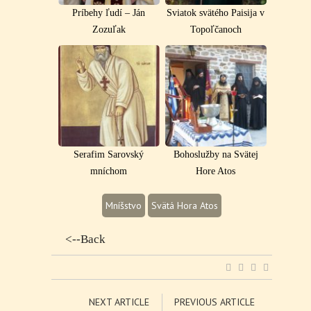
Príbehy ľudí – Ján
Sviatok svätého Paisija v
Zozuľak
Topoľčanoch
Serafim Sarovský
Bohoslužby na Svätej
mníchom
Hore Atos
Mníšstvo
Svätá Hora Atos
<--Back
NEXT ARTICLE
PREVIOUS ARTICLE