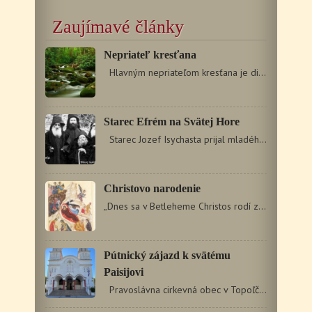
Zaujímavé články
Nepriateľ kresťana
Hlavným nepriateľom kresťana je diabol, ktorý podnecuje…
Starec Efrém na Svätej Hore
Starec Jozef Isychasta prijal mladého Jána do svojho…
Christovo narodenie
„Dnes sa v Betleheme Christos rodí z Panny, dnes sa začína…
Pútnický zájazd k svätému
Paisijovi
Pravoslávna cirkevná obec v Topoľčanoch v dňoch 13.…