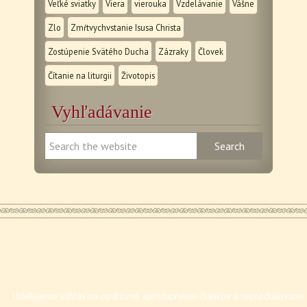
Veľké sviatky
Viera
vierouka
Vzdelávanie
Vášne
Zlo
Zmŕtvychvstanie Isusa Christa
Zostúpenie Svätého Ducha
Zázraky
Človek
Čítanie na liturgii
Životopis
Vyhľadávanie
Udeľujeme súhlas na opätovné sprístupnenie článkov a reprodukovanie