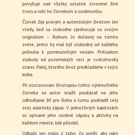
povyšuje nad všetky ostatné stvorené živé
tvory a robí ho človekom a osobnosťou.
Človek žije pravým a autentickým životom len
vtedy, keď sa slobodne zjednocuje so svojím
originálom – Bohom. Je dočasný na tomto
svete, preto by mal byť slobodný od každého
priľnutia k pominuteľným veciam. Príkladom
slobody od pozemských vecí je svätohorský
starec Paisij, ktorého život predkladáme v tejto
knihe.
Pri zostavovaní životopisu tohto výnimočného
človeka sa autor snažil poukázať na jeho
odhodlanie žiť pre Boha a tomu podriadiť celý
svoj asketický zápas. V jednotlivých kapitolách
sú opísané jeho osobné zápasy a aktivity na
každom mieste, kde pôsobil.
Odhalil len málo z toho, čo prežil, aby nám