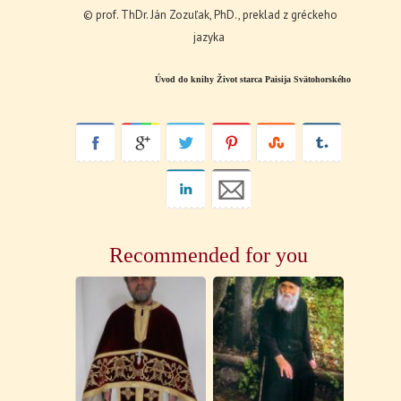
© prof. ThDr. Ján Zozuľak, PhD., preklad z gréckeho
jazyka
Úvod do knihy Život starca Paisija Svätohorského
Recommended for you