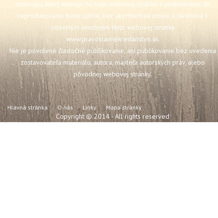
materiálu, ktorý existuje na tejto webovej stránke s podmienkou, že
reprodukovanie bude úplné, bez akýchkoľvek zmien a skrátenia s
povinným uvedením tejto webovej stránky
www.pravoslavnekrestanstvo.sk
.
Nie je povolené čiastočné publikovanie, ani publikovanie bez uvedenia
zostavovateľa materiálu, autora, majiteľa autorských práv, alebo
pôvodnej webovej stránky.
Hlavná stránka
O nás
Linky
Mapa stránky
Copyright © 2014 - All rights reserved