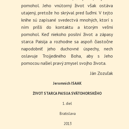
pomohol. Jeho vnútorný život však ostáva
utajený, pretože ho skrýval pred ľuďmi. V tejto
knihe sú zapísané svedectvá mnohých, ktorí s
ním prišli do kontaktu a ktorým veľmi
pomohol. Keď niekoho posilní život a zápasy
starca Paisija a rozhodne sa aspoň čiastočne
napodobniť jeho duchovné úspechy, nech
oslavuje Trojjediného Boha, aby s Jeho
pomocou našiel pravý zmysel svojho života.
Ján Zozuľak
Jeromních ISAAK
ŽIVOT STARCA PAISIJA SVÄTOHORSKÉHO
1. diel
Bratislava
2013