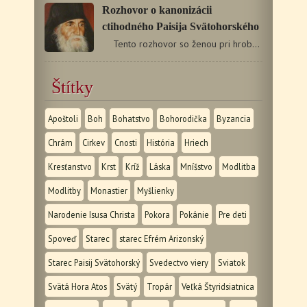
Rozhovor o kanonizácii
ctihodného Paisija Svätohorského
Tento rozhovor so ženou pri hrobe svätého Paisija…
Štítky
Apoštoli
Boh
Bohatstvo
Bohorodička
Byzancia
Chrám
Cirkev
Cnosti
História
Hriech
Kresťanstvo
Krst
Kríž
Láska
Mníšstvo
Modlitba
Modlitby
Monastier
Myšlienky
Narodenie Isusa Christa
Pokora
Pokánie
Pre deti
Spoveď
Starec
starec Efrém Arizonský
Starec Paisij Svätohorský
Svedectvo viery
Sviatok
Svätá Hora Atos
Svätý
Tropár
Veľká Štyridsiatnica