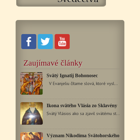
Zaujímavé články
Svätý Ignatij Bohonosec
V Evanjeliu čítame slová, ktoré vyslovil Isus Christos:…
Ikona svätého Vlásia zo Sklavény
Svätý Vlásios ako sa zjavil svätému starcovi Paisijovi…
Význam Nikodíma Svätohorského