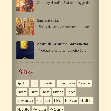
Ctihodný Nikodím Svätohorský je dnes veľmi vážený a obľúbený…
Samaritánka
Spievajú sestry z poľského pravoslávneho monastiera…
Zosnutie Serafíma Sarovského
Neďaleko kélie ctihodného Serafíma Sarovského žil…
Štítky
Apoštoli
Boh
Bohatstvo
Bohorodička
Byzancia
Chrám
Cirkev
Cnosti
História
Hriech
Kresťanstvo
Krst
Kríž
Láska
Mníšstvo
Modlitba
Modlitby
Monastier
Myšlienky