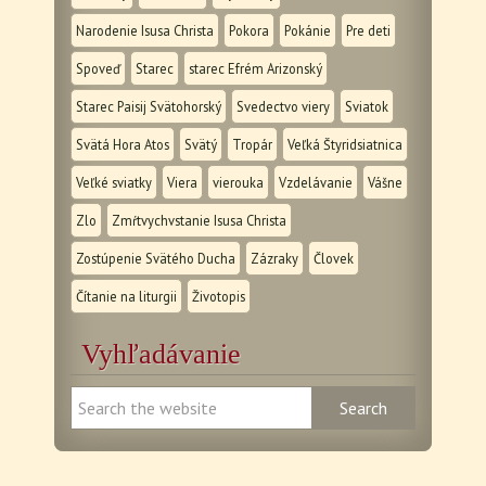
Narodenie Isusa Christa
Pokora
Pokánie
Pre deti
Spoveď
Starec
starec Efrém Arizonský
Starec Paisij Svätohorský
Svedectvo viery
Sviatok
Svätá Hora Atos
Svätý
Tropár
Veľká Štyridsiatnica
Veľké sviatky
Viera
vierouka
Vzdelávanie
Vášne
Zlo
Zmŕtvychvstanie Isusa Christa
Zostúpenie Svätého Ducha
Zázraky
Človek
Čítanie na liturgii
Životopis
Vyhľadávanie