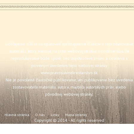
Udeľujeme súhlas na opätovné sprístupnenie článkov a reprodukovanie
materiálu, ktorý existuje na tejto webovej stránke s podmienkou, že
reprodukovanie bude úplné, bez akýchkoľvek zmien a skrátenia s
povinným uvedením tejto webovej stránky
www.pravoslavnekrestanstvo.sk
.
Nie je povolené čiastočné publikovanie, ani publikovanie bez uvedenia
zostavovateľa materiálu, autora, majiteľa autorských práv, alebo
pôvodnej webovej stránky.
Hlavná stránka
O nás
Linky
Mapa stránky
Copyright © 2014 - All rights reserved