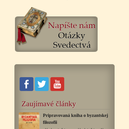
Zaujímavé články
Pripravovaná kniha o byzantskej
filozofii