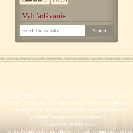
Vyhľadávanie
Udeľujeme súhlas na opätovné sprístupnenie článkov a reprodukovanie
materiálu, ktorý existuje na tejto webovej stránke s podmienkou, že
reprodukovanie bude úplné, bez akýchkoľvek zmien a skrátenia s
povinným uvedením tejto webovej stránky
www.pravoslavnekrestanstvo.sk
.
Nie je povolené čiastočné publikovanie, ani publikovanie bez uvedenia