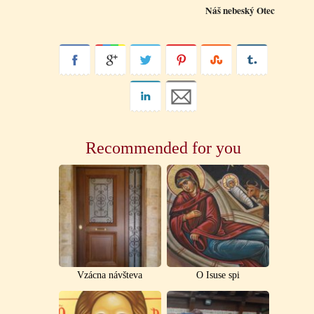
Náš nebeský Otec
Recommended for you
Vzácna návšteva
O Isuse spi