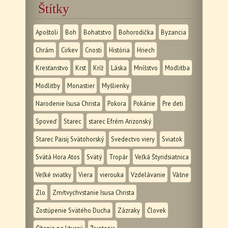
Štítky
Apoštoli
Boh
Bohatstvo
Bohorodička
Byzancia
Chrám
Cirkev
Cnosti
História
Hriech
Kresťanstvo
Krst
Kríž
Láska
Mníšstvo
Modlitba
Modlitby
Monastier
Myšlienky
Narodenie Isusa Christa
Pokora
Pokánie
Pre deti
Spoveď
Starec
starec Efrém Arizonský
Starec Paisij Svätohorský
Svedectvo viery
Sviatok
Svätá Hora Atos
Svätý
Tropár
Veľká Štyridsiatnica
Veľké sviatky
Viera
vierouka
Vzdelávanie
Vášne
Zlo
Zmŕtvychvstanie Isusa Christa
Zostúpenie Svätého Ducha
Zázraky
Človek
Čítanie na liturgii
Životopis