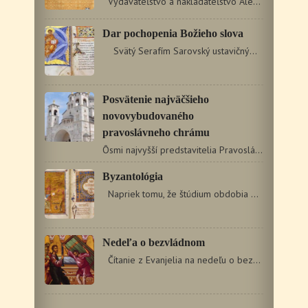
Vydavateľstvo a nakladateľstvo Aleš Čeněk pripravuje…
Dar pochopenia Božieho slova
Svätý Serafím Sarovský ustavičným čítaním…
Posvätenie najväčšieho
novovybudovaného
pravoslávneho chrámu
Ôsmi najvyšší predstavitelia Pravoslávnej cirkvi na čele…
Byzantológia
Napriek tomu, že štúdium obdobia Byzantskej ríše…
Nedeľa o bezvládnom
Čítanie z Evanjelia na nedeľu o bezvládnom Jn 5, 1 –…