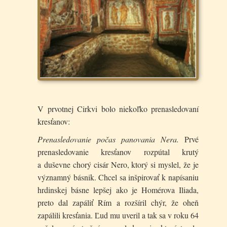
V prvotnej Cirkvi bolo niekoľko prenasledovaní
kres­ťanov:
Prenasledovanie počas panovania Nera.
Prvé
prenasle­dovanie kresťanov rozpútal krutý
a duševne chorý cisár Nero, ktorý si myslel, že je
významný básnik. Chcel sa inšpirovať k napísaniu
hrdinskej básne lepšej ako je Homérova Iliada,
preto dal zapáliť Rím a rozšíril chýr, že oheň
zapálili kresťania. Ľud mu uveril a tak sa v roku 64