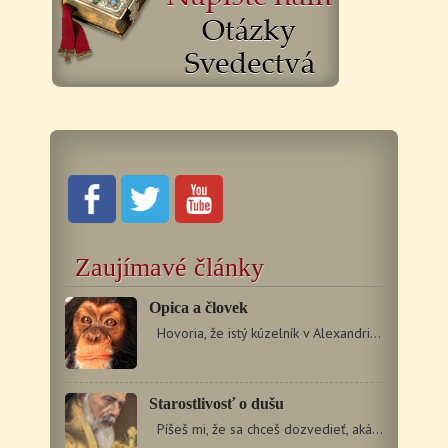
Zaujímavé články
Opica a človek
Hovoria, že istý kúzelník v Alexandrii vycvičil…
Starostlivosť o dušu
Píšeš mi, že sa chceš dozvedieť, aká nevyhnutná…