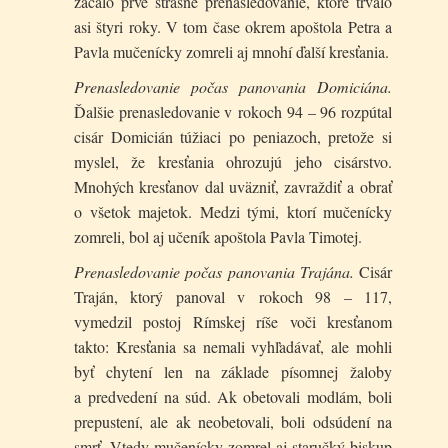
začalo prvé strašné prenasledovanie, ktoré trvalo
asi štyri roky. V tom čase okrem apoštola Petra a
Pavla mučenícky zomreli aj mnohí ďalší kresťania.
Prenasledovanie počas panovania Domiciána.
Ďalšie prenasledovanie v rokoch 94 – 96 rozpútal
cisár Domicián túžiaci po peniazoch, pretože si
myslel, že kresťania ohrozujú jeho cisárstvo.
Mnohých kresťanov dal uväzniť, zavraždiť a obrať
o všetok majetok. Medzi tými, ktorí mučenícky
zomreli, bol aj učeník apoštola Pavla Timotej.
Prenasledovanie počas panovania Trajána.
Cisár
Traján, ktorý panoval v rokoch 98 – 117,
vymedzil postoj Rímskej ríše voči kresťanom
takto: Kresťania sa nemali vyhľadávať, ale mohli
byť chytení len na základe písomnej žaloby
a predvedení na súd. Ak obetovali modlám, boli
prepustení, ale ak neobetovali, boli odsúdení na
smrť. Vtedy mučenícky zomrel aj staručký biskup