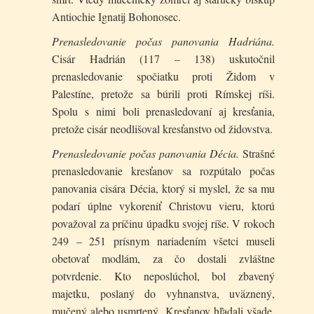
Antiochie Ignatij Bohonosec.
Prenasledovanie počas panovania Hadriána.
Cisár Hadrián (117 – 138) uskutočnil
prenasledovanie spočiatku proti Židom v
Palestíne, pretože sa búrili proti Rímskej ríši.
Spolu s nimi boli prenasledovaní aj kresťania,
pretože cisár neodlišoval kresťanstvo od židovstva.
Prenasledovanie počas panovania Décia.
Strašné
prena­sledovanie kresťanov sa rozpútalo počas
panovania cisára Décia, ktorý si myslel, že sa mu
podarí úplne vykoreniť Christovu vieru, ktorú
považoval za príčinu úpadku svojej ríše. V rokoch
249 – 251 prísnym nariadením všetci museli
obetovať modlám, za čo dostali zvláštne
potvrdenie. Kto neposlúchol, bol zbavený
majetku, poslaný do vyhnanstva, uväznený,
mučený alebo usmrtený. Kresťanov hľadali všade,