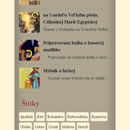
na 5 nedeľu Veľkého pôstu.
Ctihodnej Márie Egyptskej
Čítanie z Evanjelia na 5 nedeľu Veľkého pôstu Mk 10,…
Pripravovaná kniha o Isusovej
modlitbe
Pripravuje sa vydanie knihy s názvom Isusova…
Mýtnik a farizej
Vyznať svoje hriechy nie je ťažké pre toho,…
Štítky
Apoštoli
Boh
Bohatstvo
Bohorodička
Byzancia
Chrám
Cirkev
Cnosti
História
Hriech