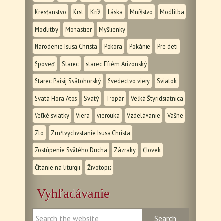
Kresťanstvo
Krst
Kríž
Láska
Mníšstvo
Modlitba
Modlitby
Monastier
Myšlienky
Narodenie Isusa Christa
Pokora
Pokánie
Pre deti
Spoveď
Starec
starec Efrém Arizonský
Starec Paisij Svätohorský
Svedectvo viery
Sviatok
Svätá Hora Atos
Svätý
Tropár
Veľká Štyridsiatnica
Veľké sviatky
Viera
vierouka
Vzdelávanie
Vášne
Zlo
Zmŕtvychvstanie Isusa Christa
Zostúpenie Svätého Ducha
Zázraky
Človek
Čítanie na liturgii
Životopis
Vyhľadávanie