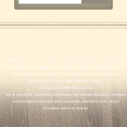
Udeľujeme súhlas na opätovné sprístupnenie článkov a reprodukovanie
materiálu, ktorý existuje na tejto webovej stránke s podmienkou, že
reprodukovanie bude úplné, bez akýchkoľvek zmien a skrátenia s
povinným uvedením tejto webovej stránky
www.pravoslavnekrestanstvo.sk
.
Nie je povolené čiastočné publikovanie, ani publikovanie bez uvedenia
zostavovateľa materiálu, autora, majiteľa autorských práv, alebo
pôvodnej webovej stránky.