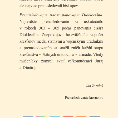
ale najviac prenasledovali biskupov.
Prenasledovanie počas panovania Diokleciána.
Najtvrd­šie prenasledovanie sa uskutočnilo
v rokoch 303 – 305 počas panovania cisára
Diokleciána. Znepokojoval ho zväčšujúci sa počet
kresťanov medzi štátnymi a vojenskými úradníkmi
a prenasledovaním sa snažil zničiť každú stopu
kresťanstva v štátnych úradoch a v armáde. Vtedy
mučenícky zomreli svätí veľkomučeníci Juraj
a Dimitrij.
Ján Zozuľak
Prenasledovanie kresťanov