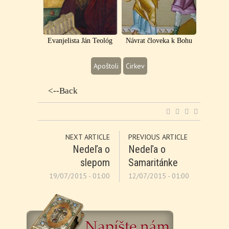
Evanjelista Ján Teológ
Návrat človeka k Bohu
Apoštoli
Cirkev
<--Back
NEXT ARTICLE
PREVIOUS ARTICLE
Nedeľa o
Nedeľa o
slepom
Samaritánke
19/07/2015 - 01:00
12/07/2015 - 01:00