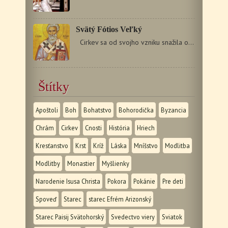
Svätý Fótios Veľký
Cirkev sa od svojho vzniku snažila osvietiť svetlom…
Štítky
Apoštoli
Boh
Bohatstvo
Bohorodička
Byzancia
Chrám
Cirkev
Cnosti
História
Hriech
Kresťanstvo
Krst
Kríž
Láska
Mníšstvo
Modlitba
Modlitby
Monastier
Myšlienky
Narodenie Isusa Christa
Pokora
Pokánie
Pre deti
Spoveď
Starec
starec Efrém Arizonský
Starec Paisij Svätohorský
Svedectvo viery
Sviatok