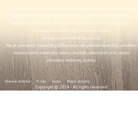
Udeľujeme súhlas na opätovné sprístupnenie článkov a reprodukovanie
materiálu, ktorý existuje na tejto webovej stránke s podmienkou, že
reprodukovanie bude úplné, bez akýchkoľvek zmien a skrátenia s
povinným uvedením tejto webovej stránky
www.pravoslavnekrestanstvo.sk
.
Nie je povolené čiastočné publikovanie, ani publikovanie bez uvedenia
zostavovateľa materiálu, autora, majiteľa autorských práv, alebo
pôvodnej webovej stránky.
Hlavná stránka
O nás
Linky
Mapa stránky
Copyright © 2014 - All rights reserved