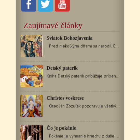
Zaujímavé články
Sviatok Bohozjavenia
Pred niekoľkými dňami sa narodil Christos, ktorý…
Detský paterik
Kniha Detský paterik približuje príbehy otcov púšte z dávnych…
Christos voskrese
Otec Ján Zozuľak pozdravuje všetkých pravoslávnych…
Čo je pokánie
Pokánie je vyhnanie hriechu z duše človeka. Vo svojom…