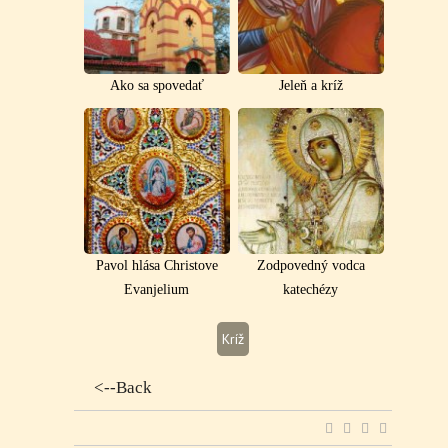
Ako sa spovedať
Jeleň a kríž
Pavol hlása Christove
Zodpovedný vodca
Evanjelium
katechézy
Kríž
<--Back