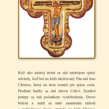
Kríž ako nástroj trestu sa stal nástrojom spásy
odvtedy, keď bol na kríži ukrižovaný Pán náš Isus
Christos, ktorý na ňom zomrel pre spásu sveta.
Predmet hanby sa stal slávou Cirkvi. Symbol
potupy sa stal počiatkom vyslobodenia. Drevo
bolesti a smrti sa stalo znamením radosti
a pokladnicou života, pretože na kríži Christos