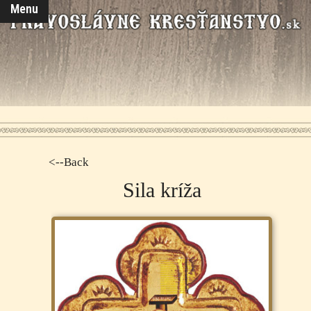
Menu
<--Back
Sila kríža