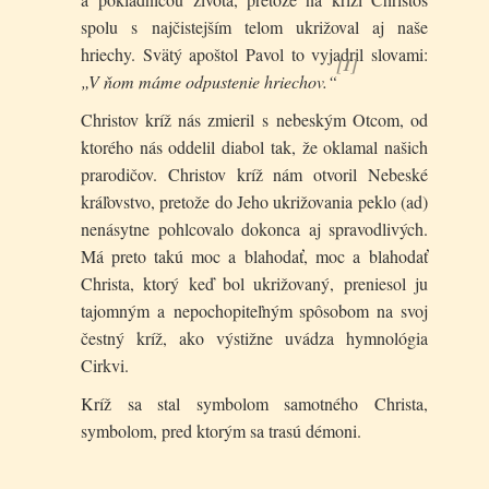
spolu s najčistejším telom ukrižoval aj naše
hriechy. Svätý apoštol Pavol to vyjadril slovami:
[1]
„V ňom máme odpustenie hriechov.“
Christov kríž nás zmieril s nebeským Otcom, od
ktorého nás oddelil diabol tak, že oklamal našich
prarodičov. Christov kríž nám otvoril Nebeské
kráľovstvo, pretože do Jeho ukrižovania peklo (ad)
nenásytne pohlcovalo dokonca aj spravodlivých.
Má preto takú moc a blahodať, moc a blahodať
Christa, ktorý keď bol ukrižovaný, preniesol ju
tajomným a nepochopiteľným spôsobom na svoj
čestný kríž, ako výstižne uvádza hymnológia
Cirkvi.
Kríž sa stal symbolom samotného Christa,
symbolom, pred ktorým sa trasú démoni.