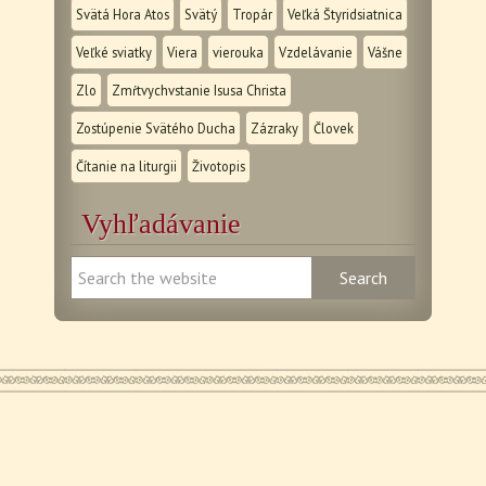
Svätá Hora Atos
Svätý
Tropár
Veľká Štyridsiatnica
Veľké sviatky
Viera
vierouka
Vzdelávanie
Vášne
Zlo
Zmŕtvychvstanie Isusa Christa
Zostúpenie Svätého Ducha
Zázraky
Človek
Čítanie na liturgii
Životopis
Vyhľadávanie