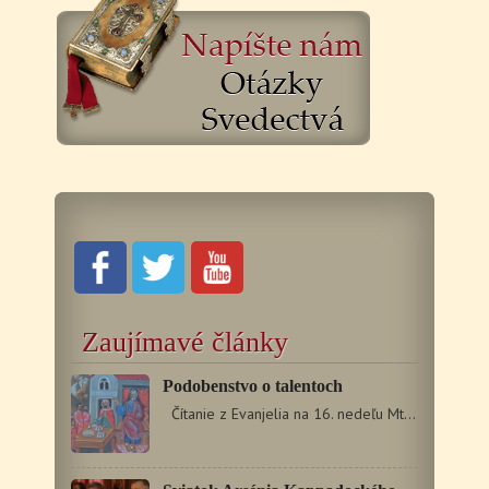
Zaujímavé články
Podobenstvo o talentoch
Čítanie z Evanjelia na 16. nedeľu Mt 25, 14 – 30…