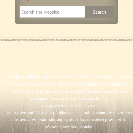
Udeľujeme súhlas na opätovné sprístupnenie článkov a reprodukovanie
materiálu, ktorý existuje na tejto webovej stránke s podmienkou, že
reprodukovanie bude úplné, bez akýchkoľvek zmien a skrátenia s
povinným uvedením tejto webovej stránky
www.pravoslavnekrestanstvo.sk
.
Nie je povolené čiastočné publikovanie, ani publikovanie bez uvedenia
zostavovateľa materiálu, autora, majiteľa autorských práv, alebo
pôvodnej webovej stránky.