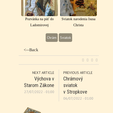
Pozvánka na púť do
Sviatok narodenia Isusa
Ladomirovej
Christa
Chrám
Sviatok
<--Back
NEXT ARTICLE
PREVIOUS ARTICLE
Výchova v
Chrámový
Starom Zákone
sviatok
v Stropkove
27/07/2022 - 01:00
06/07/2022 - 01:00