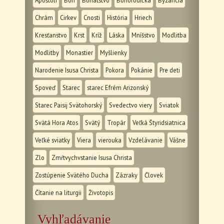
Apoštoli
Boh
Bohatstvo
Bohorodička
Byzancia
Chrám
Cirkev
Cnosti
História
Hriech
Kresťanstvo
Krst
Kríž
Láska
Mníšstvo
Modlitba
Modlitby
Monastier
Myšlienky
Narodenie Isusa Christa
Pokora
Pokánie
Pre deti
Spoveď
Starec
starec Efrém Arizonský
Starec Paisij Svätohorský
Svedectvo viery
Sviatok
Svätá Hora Atos
Svätý
Tropár
Veľká Štyridsiatnica
Veľké sviatky
Viera
vierouka
Vzdelávanie
Vášne
Zlo
Zmŕtvychvstanie Isusa Christa
Zostúpenie Svätého Ducha
Zázraky
Človek
Čítanie na liturgii
Životopis
Vyhľadávanie