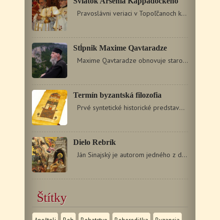
Sviatok Arsénia Kappadockého
Pravoslávni veriaci v Topoľčanoch každú nedeľu…
Stĺpnik Maxime Qavtaradze
Maxime Qavtaradze obnovuje starobylú tradíciu a nachádza…
Termín byzantská filozofia
Prvé syntetické historické predstavenie byzantskej…
Dielo Rebrík
Ján Sinajský je autorom jedného z diamantov asketickej…
Štítky