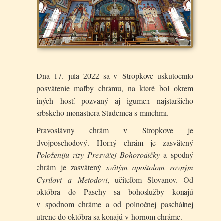
Dňa 17. júla 2022 sa v Stropkove uskutočnilo
posvätenie maľby chrámu, na ktoré bol okrem
iných hostí pozvaný aj igumen najstaršieho
srbského monastiera Studenica s mníchmi.
Pravoslávny chrám v Stropkove je
dvojposchodový. Horný chrám je zasvätený
Položeniju rizy Presvätej Bohorodičky
a spodný
chrám je zasvätený
svätým apoštolom rovným
Cyrilovi a Metodovi
, učiteľom Slovanov. Od
októbra do Paschy sa bohoslužby konajú
v spodnom chráme a od polnočnej paschálnej
utrene do októbra sa konajú v hornom chráme.