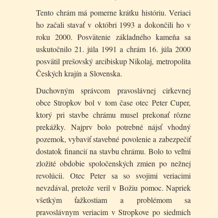
Tento chrám má pomerne krátku históriu. Veriaci
ho začali stavať v októbri 1993 a dokončili ho v
roku 2000. Posvätenie základného kameňa sa
uskutočnilo 21. júla 1991 a chrám 16. júla 2000
posvätil prešovský arcibiskup Nikolaj, metropolita
Českých krajín a Slovenska.
Duchovným správcom pravoslávnej cirkevnej
obce Stropkov bol v tom čase otec Peter Cuper,
ktorý pri stavbe chrámu musel prekonať rôzne
prekážky. Najprv bolo potrebné nájsť vhodný
pozemok, vybaviť stavebné povolenie a zabezpečiť
dostatok financií na stavbu chrámu. Bolo to veľmi
zložité obdobie spoločenských zmien po nežnej
revolúcii. Otec Peter sa so svojimi veriacimi
nevzdával, pretože veril v Božiu pomoc. Napriek
všetkým ťažkostiam a problémom sa
pravoslávnym veriacim v Stropkove po siedmich