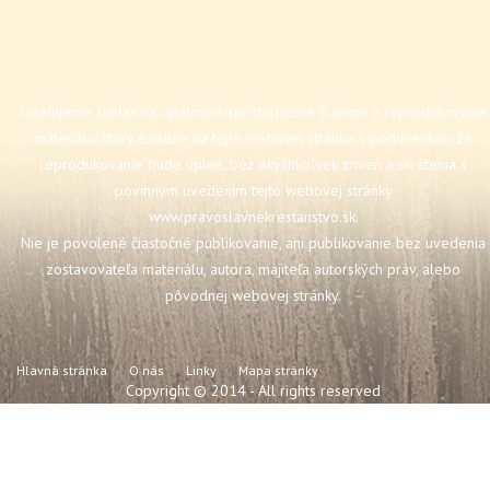
Udeľujeme súhlas na opätovné sprístupnenie článkov a reprodukovanie
materiálu, ktorý existuje na tejto webovej stránke s podmienkou, že
reprodukovanie bude úplné, bez akýchkoľvek zmien a skrátenia s
povinným uvedením tejto webovej stránky
www.pravoslavnekrestanstvo.sk
.
Nie je povolené čiastočné publikovanie, ani publikovanie bez uvedenia
zostavovateľa materiálu, autora, majiteľa autorských práv, alebo
pôvodnej webovej stránky.
Hlavná stránka
O nás
Linky
Mapa stránky
Copyright © 2014 - All rights reserved