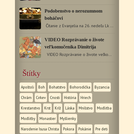
Podobenstvo o nerozumnom
boháčovi
Čítanie z Evanjelia na 26. nedeľu Lk 12, 16 – 21 (zač.…
VIDEO Rozprávanie o živote
veľkomučeníka Dimitrija
VIDEO Rozprávanie o živote veľkomučeníka Dimitrija
Štítky
Apoštoli
Boh
Bohatstvo
Bohorodička
Byzancia
Chrám
Cirkev
Cnosti
História
Hriech
Kresťanstvo
Krst
Kríž
Láska
Mníšstvo
Modlitba
Modlitby
Monastier
Myšlienky
Narodenie Isusa Christa
Pokora
Pokánie
Pre deti