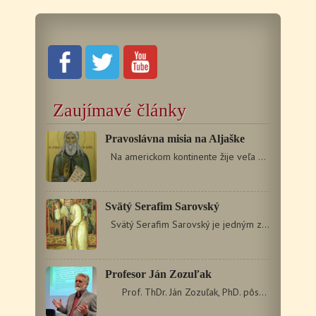
Zaujímavé články
Pravoslávna misia na Aljaške
Na americkom kontinente žije veľa pravoslávnych kresťanov…
Svätý Serafim Sarovský
Svätý Serafim Sarovský je jedným z najobľúbenejších…
Profesor Ján Zozuľak
Prof. ThDr. Ján Zozuľak, PhD. pôsobí…