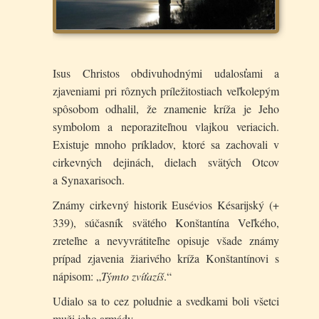
Isus Christos obdivuhodnými udalosťami a
zjaveniami pri rôznych príležitostiach veľkolepým
spôsobom odhalil, že znamenie kríža je Jeho
symbolom a neporaziteľnou vlajkou veriacich.
Existuje mnoho príkladov, ktoré sa zachovali v
cirkevných dejinách, dielach svätých Otcov
a Synaxarisoch.
Známy cirkevný historik Eusévios Késarijský (+
339), súčasník svätého Konštantína Veľkého,
zreteľne a nevyvrátiteľne opisuje všade známy
prípad zjavenia žiarivého kríža Konštantínovi s
nápisom: „
Týmto zvíťazíš
.“
Udialo sa to cez poludnie a svedkami boli všetci
muži jeho armády.