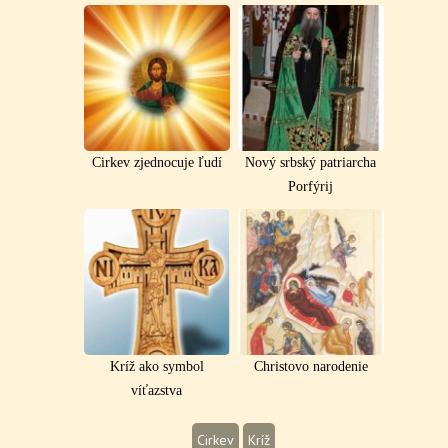
Cirkev zjednocuje ľudí
Nový srbský patriarcha
Porfýrij
Kríž ako symbol
Christovo narodenie
víťazstva
Cirkev
Kríž