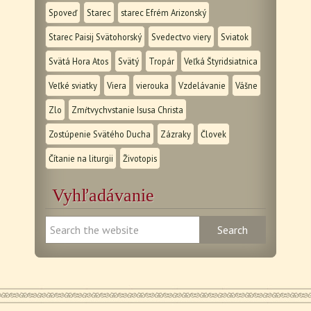
Spoveď
Starec
starec Efrém Arizonský
Starec Paisij Svätohorský
Svedectvo viery
Sviatok
Svätá Hora Atos
Svätý
Tropár
Veľká Štyridsiatnica
Veľké sviatky
Viera
vierouka
Vzdelávanie
Vášne
Zlo
Zmŕtvychvstanie Isusa Christa
Zostúpenie Svätého Ducha
Zázraky
Človek
Čítanie na liturgii
Životopis
Vyhľadávanie