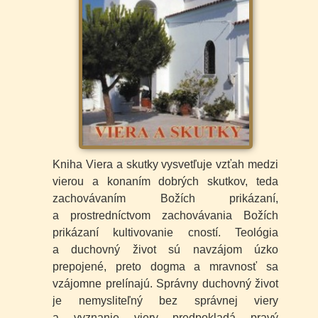
Kniha
Viera a skutky
vysvetľuje vzťah medzi
vierou a konaním dobrých skutkov, teda
zachovávaním Božích prikázaní,
a prostredníctvom zachovávania Božích
prikázaní kultivovanie cností. Teológia
a duchovný život sú navzájom úzko
prepojené, preto dogma a mravnosť sa
vzájomne prelínajú. Správny duchovný život
je nemysliteľný bez správnej viery
a vyznanie viery predpokladá pravý