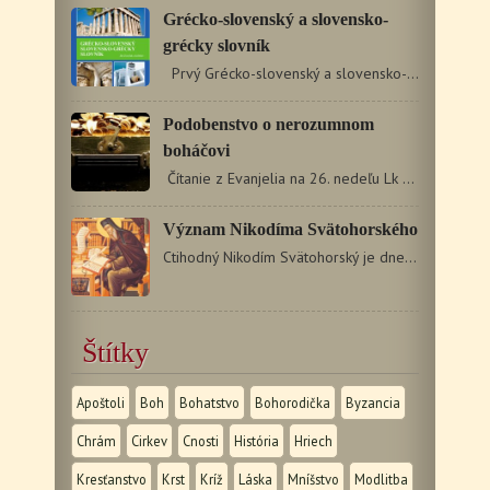
Grécko-slovenský a slovensko-
grécky slovník
Prvý Grécko-slovenský a slovensko-grécky slovník…
Podobenstvo o nerozumnom
boháčovi
Čítanie z Evanjelia na 26. nedeľu Lk 12, 16 – 21 (zač.…
Význam Nikodíma Svätohorského
Ctihodný Nikodím Svätohorský je dnes veľmi vážený a obľúbený…
Štítky
Apoštoli
Boh
Bohatstvo
Bohorodička
Byzancia
Chrám
Cirkev
Cnosti
História
Hriech
Kresťanstvo
Krst
Kríž
Láska
Mníšstvo
Modlitba