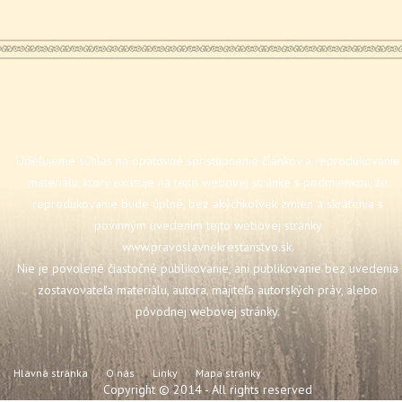
Udeľujeme súhlas na opätovné sprístupnenie článkov a reprodukovanie
materiálu, ktorý existuje na tejto webovej stránke s podmienkou, že
reprodukovanie bude úplné, bez akýchkoľvek zmien a skrátenia s
povinným uvedením tejto webovej stránky
www.pravoslavnekrestanstvo.sk
.
Nie je povolené čiastočné publikovanie, ani publikovanie bez uvedenia
zostavovateľa materiálu, autora, majiteľa autorských práv, alebo
pôvodnej webovej stránky.
Hlavná stránka
O nás
Linky
Mapa stránky
Copyright © 2014 - All rights reserved