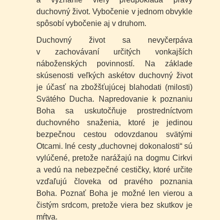
duchovný život. Vybočenie v jednom obvykle
spôsobí vybočenie aj v druhom.
Duchovný život sa nevyčerpáva
v zachovávaní určitých vonkajších
náboženských povinností. Na základe
skúsenosti veľkých askétov duchovný život
je účasť na zbožšťujúcej blahodati (milosti)
Svätého Ducha. Napredovanie k poznaniu
Boha sa uskutočňuje prostredníctvom
duchovného snaženia, ktoré je jedinou
bezpečnou cestou odovzdanou svätými
Otcami. Iné cesty „duchovnej dokonalosti“ sú
vylúčené, pretože narážajú na dogmu Cirkvi
a vedú na nebezpečné cestičky, ktoré určite
vzďaľujú človeka od pravého poznania
Boha. Poznať Boha je možné len vierou a
čistým srdcom, pretože viera bez skutkov je
mŕtva.