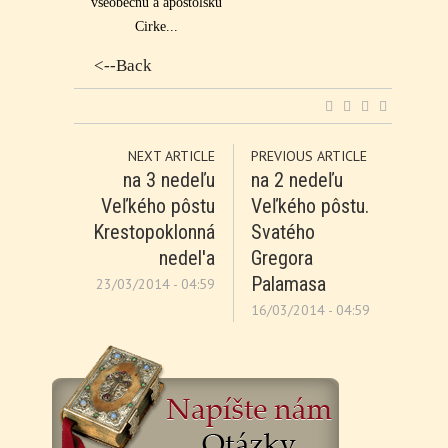
všeobecnú a apoštolskú
Cirke...
<--Back
NEXT ARTICLE
PREVIOUS ARTICLE
na 3 nedeľu
na 2 nedeľu
Veľkého pôstu
Veľkého pôstu.
Krestopoklonná
Svatého
nedel'a
Gregora
Palamasa
23/03/2014 - 04:59
16/03/2014 - 04:59