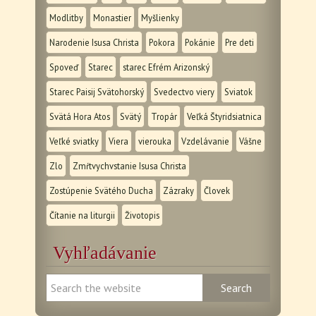
Modlitby
Monastier
Myšlienky
Narodenie Isusa Christa
Pokora
Pokánie
Pre deti
Spoveď
Starec
starec Efrém Arizonský
Starec Paisij Svätohorský
Svedectvo viery
Sviatok
Svätá Hora Atos
Svätý
Tropár
Veľká Štyridsiatnica
Veľké sviatky
Viera
vierouka
Vzdelávanie
Vášne
Zlo
Zmŕtvychvstanie Isusa Christa
Zostúpenie Svätého Ducha
Zázraky
Človek
Čítanie na liturgii
Životopis
Vyhľadávanie