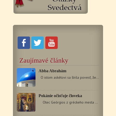
Zaujímavé články
Abba Abrahám
O istom askétovi sa šírila povesť, že päťdesiat…
Pokánie očisťuje človeka
Otec Geórgios z gréckeho mesta Tessaloniki mi nedávno…