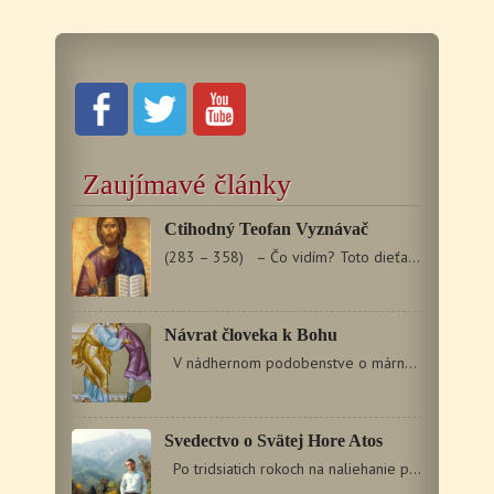
Zaujímavé články
Ctihodný Teofan Vyznávač
(283 – 358) – Čo vidím? Toto dieťa je napoly nahé…
Návrat človeka k Bohu
V nádhernom podobenstve o márnotratnom synovi každý…
Svedectvo o Svätej Hore Atos
Po tridsiatich rokoch na naliehanie priateľov a blízkych…