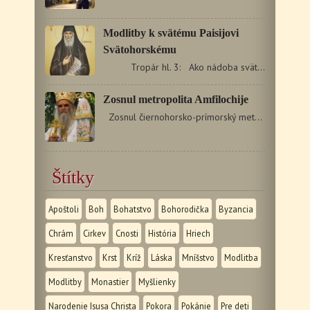
Modlitby k svätému Paisijovi
Svätohorskému
Tropár hl. 3: Ako nádoba svätého…
Zosnul metropolita Amfilochije
Zosnul čiernohorsko-prímorský metropolita Amfilochije…
Štítky
Apoštoli
Boh
Bohatstvo
Bohorodička
Byzancia
Chrám
Cirkev
Cnosti
História
Hriech
Kresťanstvo
Krst
Kríž
Láska
Mníšstvo
Modlitba
Modlitby
Monastier
Myšlienky
Narodenie Isusa Christa
Pokora
Pokánie
Pre deti