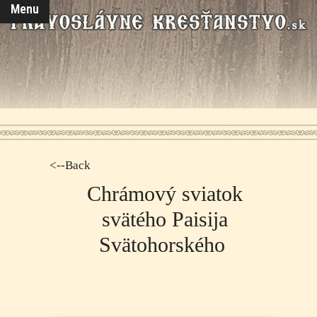
Menu
<--Back
Chrámový sviatok
svätého Paisija
Svätohorského