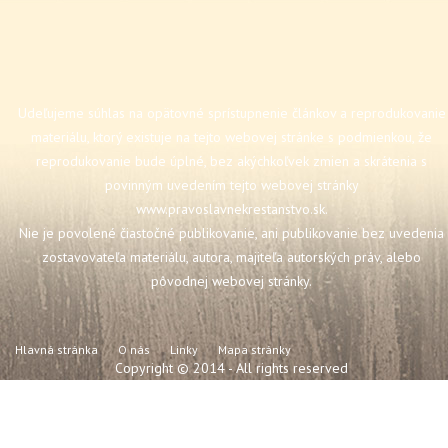
Udeľujeme súhlas na opätovné sprístupnenie článkov a reprodukovanie
materiálu, ktorý existuje na tejto webovej stránke s podmienkou, že
reprodukovanie bude úplné, bez akýchkoľvek zmien a skrátenia s
povinným uvedením tejto webovej stránky
www.pravoslavnekrestanstvo.sk
.
Nie je povolené čiastočné publikovanie, ani publikovanie bez uvedenia
zostavovateľa materiálu, autora, majiteľa autorských práv, alebo
pôvodnej webovej stránky.
Hlavná stránka
O nás
Linky
Mapa stránky
Copyright © 2014 - All rights reserved