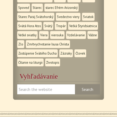
Spoveď
Starec
starec Efrém Arizonský
Starec Paisij Svätohorský
Svedectvo viery
Sviatok
Svätá Hora Atos
Svätý
Tropár
Veľká Štyridsiatnica
Veľké sviatky
Viera
vierouka
Vzdelávanie
Vášne
Zlo
Zmŕtvychvstanie Isusa Christa
Zostúpenie Svätého Ducha
Zázraky
Človek
Čítanie na liturgii
Životopis
Vyhľadávanie