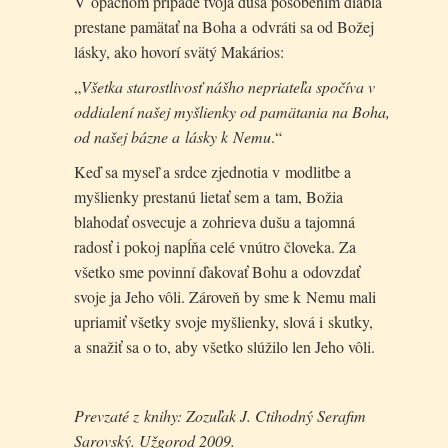
V opačnom prípade tvoja duša pôsobením diabla
prestane pamätať na Boha a odvráti sa od Božej
lásky, ako hovorí svätý Makários:
„
Všetka starostlivosť nášho nepriateľa spočíva v
oddialení našej myšlienky od pamätania na Boha,
od našej bázne a lásky k Nemu
.“
Keď sa myseľ a srdce zjednotia v modlitbe a
myšlienky prestanú lietať sem a tam, Božia
blahodať osvecuje a zohrieva dušu a tajomná
radosť i pokoj napĺňa celé vnútro človeka. Za
všetko sme povinní ďakovať Bohu a odovzdať
svoje ja Jeho vôli. Zároveň by sme k Nemu mali
upriamiť všetky svoje myšlienky, slová i skutky,
a snažiť sa o to, aby všetko slúžilo len Jeho vôli.
Prevzaté z knihy: Zozuľak J. Ctihodný Serafim
Sarovský. Užgorod 2009.