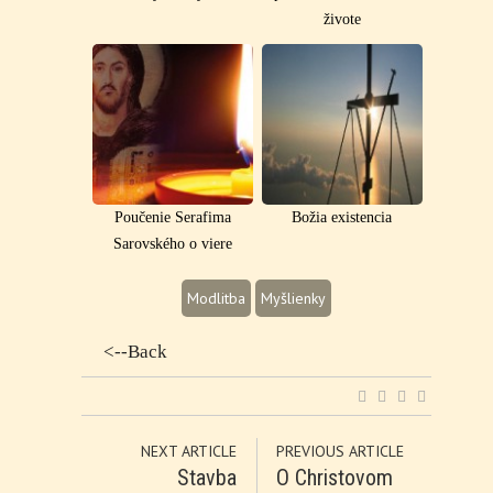
živote
Poučenie Serafima
Božia existencia
Sarovského o viere
Modlitba
Myšlienky
<--Back
NEXT ARTICLE
PREVIOUS ARTICLE
Stavba
O Christovom