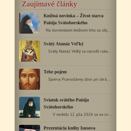
Zaujímavé články
Knižná novinka – Život starca
Paisija Svätohorského
Na slovenskom knižnom trhu sa objavila dlho očakávaná…
Svätý Atanáz Veľký
Svätý Atanáz Veľký sa narodil roku 295 v Alexandrii.…
Tebe pojem
Spieva: Pravoslávny zbor pri chráme svätých…
Sviatok svätého Paisija
Svätohorského
V nedeľu 12. júla 2026 sa na sviatok…
Prezentácia knihy Isusova