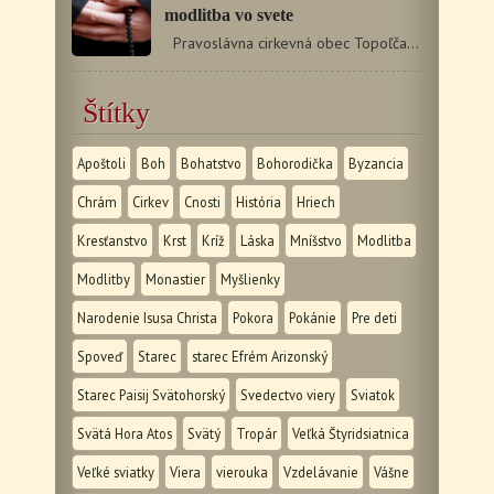
modlitba vo svete
Pravoslávna cirkevná obec Topoľčany vás pozýva…
Štítky
Apoštoli
Boh
Bohatstvo
Bohorodička
Byzancia
Chrám
Cirkev
Cnosti
História
Hriech
Kresťanstvo
Krst
Kríž
Láska
Mníšstvo
Modlitba
Modlitby
Monastier
Myšlienky
Narodenie Isusa Christa
Pokora
Pokánie
Pre deti
Spoveď
Starec
starec Efrém Arizonský
Starec Paisij Svätohorský
Svedectvo viery
Sviatok
Svätá Hora Atos
Svätý
Tropár
Veľká Štyridsiatnica
Veľké sviatky
Viera
vierouka
Vzdelávanie
Vášne