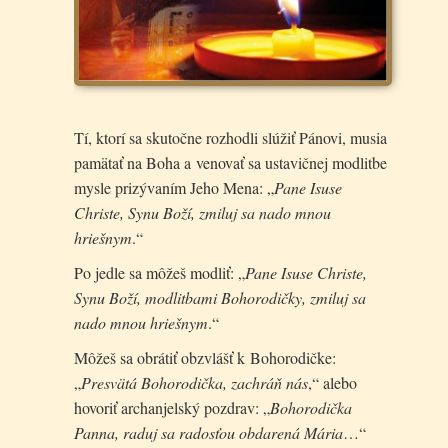
Tí, ktorí sa skutočne rozhodli slúžiť Pánovi, musia
pamätať na Boha a venovať sa ustavičnej modlitbe
mysle prizývaním Jeho Mena: „
Pane Isuse
Christe, Synu Boží, zmiluj sa nado mnou
hriešnym
.“
Po jedle sa môžeš modliť: „
Pane Isuse Christe,
Synu Boží, modlitbami Bohorodičky, zmiluj sa
nado mnou hriešnym
.“
Môžeš sa obrátiť obzvlášť k Bohorodičke:
„
Presvätá Bohorodička, zachráň nás
,“ alebo
hovoriť archanjelský pozdrav: „
Bohorodička
Panna, raduj sa radosťou obdarená Mária
…“