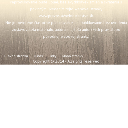
reprodukovanie bude úplné, bez akýchkoľvek zmien a skrátenia s
povinným uvedením tejto webovej stránky
www.pravoslavnekrestanstvo.sk
.
Nie je povolené čiastočné publikovanie, ani publikovanie bez uvedenia
zostavovateľa materiálu, autora, majiteľa autorských práv, alebo
pôvodnej webovej stránky.
Hlavná stránka
O nás
Linky
Mapa stránky
Copyright © 2014 - All rights reserved