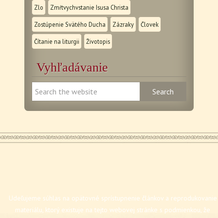
Zlo
Zmŕtvychvstanie Isusa Christa
Zostúpenie Svätého Ducha
Zázraky
Človek
Čítanie na liturgii
Životopis
Vyhľadávanie
Udeľujeme súhlas na opätovné sprístupnenie článkov a reprodukovanie
materiálu, ktorý existuje na tejto webovej stránke s podmienkou, že