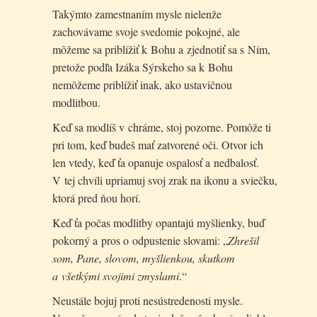
Takýmto zamestnaním mysle nielenže
zachovávame svoje svedomie pokojné, ale
môžeme sa priblížiť k Bohu a zjednotiť sa s Ním,
pretože podľa Izáka Sýrskeho sa k Bohu
nemôžeme priblížiť inak, ako ustavičnou
modlitbou.
Keď sa modlíš v chráme, stoj pozorne. Pomôže ti
pri tom, keď budeš mať zatvorené oči. Otvor ich
len vtedy, keď ťa opanuje ospalosť a nedbalosť.
V tej chvíli upriamuj svoj zrak na ikonu a sviečku,
ktorá pred ňou horí.
Keď ťa počas modlitby opantajú myšlienky, buď
pokorný a pros o odpustenie slovami: „
Zhrešil
som, Pane, slovom, myšlienkou, skutkom
a všetkými svojimi zmyslami
.“
Neustále bojuj proti nesústredenosti mysle.