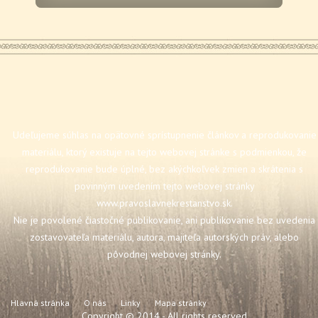
Udeľujeme súhlas na opätovné sprístupnenie článkov a reprodukovanie
materiálu, ktorý existuje na tejto webovej stránke s podmienkou, že
reprodukovanie bude úplné, bez akýchkoľvek zmien a skrátenia s
povinným uvedením tejto webovej stránky
www.pravoslavnekrestanstvo.sk
.
Nie je povolené čiastočné publikovanie, ani publikovanie bez uvedenia
zostavovateľa materiálu, autora, majiteľa autorských práv, alebo
pôvodnej webovej stránky.
Hlavná stránka
O nás
Linky
Mapa stránky
Copyright © 2014 - All rights reserved