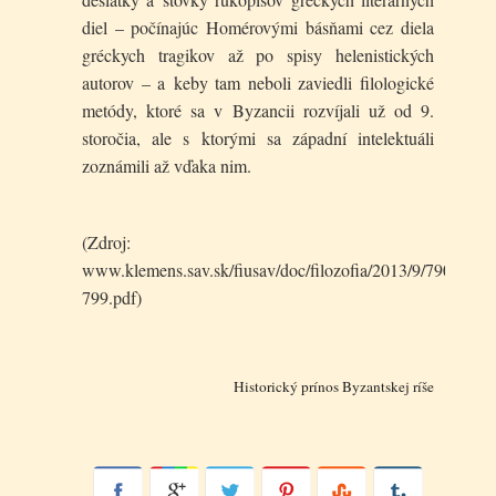
diel – počínajúc Homérovými básňami cez diela
gréckych tragikov až po spisy helenistických
autorov – a keby tam neboli zaviedli filologické
metódy, ktoré sa v Byzancii rozvíjali už od 9.
storočia, ale s ktorými sa západní intelektuáli
zoznámili až vďaka nim.
(Zdroj:
www.klemens.sav.sk/fiusav/doc/filozofia/2013/9/790-
799.pdf)
Historický prínos Byzantskej ríše