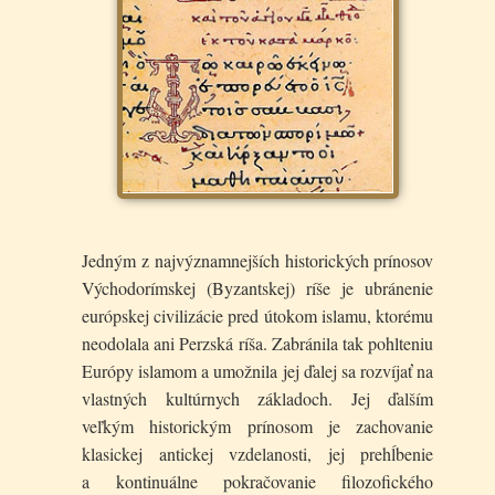
Jedným z najvýznamnejších historických prínosov
Východorímskej (Byzantskej) ríše je ubránenie
európskej civilizácie pred útokom islamu, ktorému
neodolala ani Perzská ríša. Zabránila tak pohlteniu
Európy islamom a umožnila jej ďalej sa rozvíjať na
vlastných kultúrnych základoch. Jej ďalším
veľkým historickým prínosom je zachovanie
klasickej antickej vzdelanosti, jej prehĺbenie
a kontinuálne pokračovanie filozofického