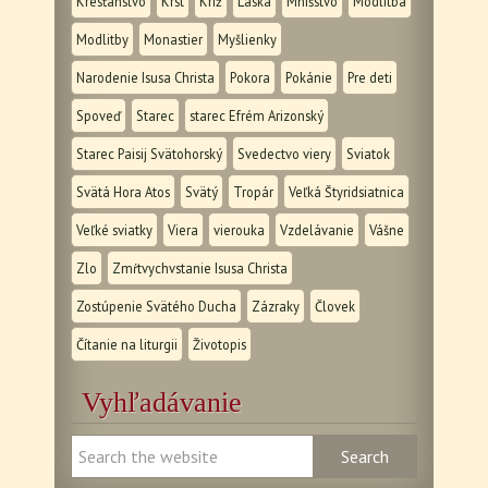
Kresťanstvo
Krst
Kríž
Láska
Mníšstvo
Modlitba
Modlitby
Monastier
Myšlienky
Narodenie Isusa Christa
Pokora
Pokánie
Pre deti
Spoveď
Starec
starec Efrém Arizonský
Starec Paisij Svätohorský
Svedectvo viery
Sviatok
Svätá Hora Atos
Svätý
Tropár
Veľká Štyridsiatnica
Veľké sviatky
Viera
vierouka
Vzdelávanie
Vášne
Zlo
Zmŕtvychvstanie Isusa Christa
Zostúpenie Svätého Ducha
Zázraky
Človek
Čítanie na liturgii
Životopis
Vyhľadávanie