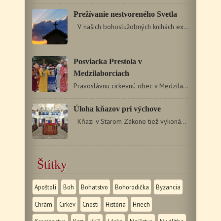
Prežívanie nestvoreného Svetla
V našich bohoslužobných knihách existuje modlitba,…
Posviacka Prestola v
Medzilaborciach
Pravoslávnu cirkevnú obec v Medzilaborciach v polovici decembra…
Úloha kňazov pri výchove
Kňazi v Starom Zákone tiež vykonávali prácu vychovávateľov…
Štítky
Apoštoli
Boh
Bohatstvo
Bohorodička
Byzancia
Chrám
Cirkev
Cnosti
História
Hriech