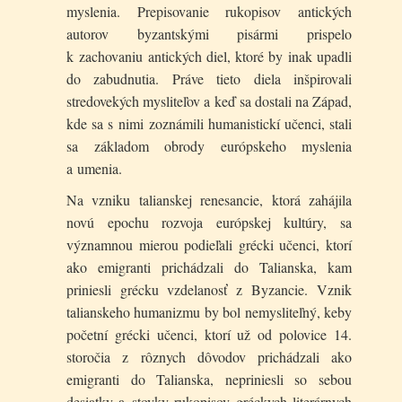
myslenia. Prepisovanie rukopisov antických
autorov byzantskými pisármi prispelo
k zachovaniu antických diel, ktoré by inak upadli
do zabudnutia. Práve tieto diela inšpirovali
stredovekých mysliteľov a keď sa dostali na Západ,
kde sa s nimi zoznámili humanistickí učenci, stali
sa základom obrody európskeho myslenia
a umenia.
Na vzniku talianskej renesancie, ktorá zahájila
novú epochu rozvoja európskej kultúry, sa
významnou mierou podieľali grécki učenci, ktorí
ako emigranti prichádzali do Talianska, kam
priniesli grécku vzdelanosť z Byzancie. Vznik
talianskeho humanizmu by bol nemysliteľný, keby
početní grécki učenci, ktorí už od polovice 14.
storočia z rôznych dôvodov prichádzali ako
emigranti do Talianska, nepriniesli so sebou
desiatky a stovky rukopisov gréckych literárnych