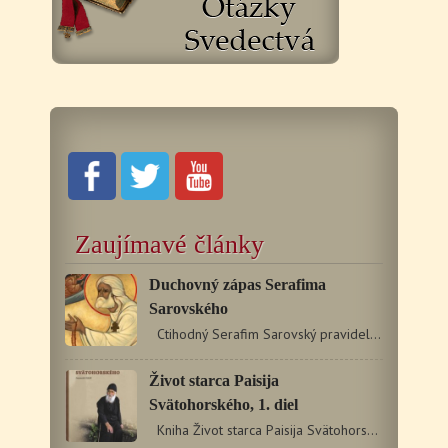
Zaujímavé články
Duchovný zápas Serafima
Sarovského
Ctihodný Serafim Sarovský pravidelne študoval sväté…
Život starca Paisija
Svätohorského, 1. diel
Kniha Život starca Paisija Svätohorského opisuje strhujúci…