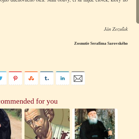
Ján Zozuľak
Zosnutie Serafíma Sarovského
ommended for you