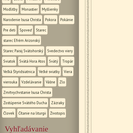
Modlitby
Monastier
Myšlienky
Narodenie Isusa Christa
Pokora
Pokánie
Pre deti
Spoveď
Starec
starec Efrém Arizonský
Starec Paisij Svätohorský
Svedectvo viery
Sviatok
Svätá Hora Atos
Svätý
Tropár
Veľká Štyridsiatnica
Veľké sviatky
Viera
vierouka
Vzdelávanie
Vášne
Zlo
Zmŕtvychvstanie Isusa Christa
Zostúpenie Svätého Ducha
Zázraky
Človek
Čítanie na liturgii
Životopis
Vyhľadávanie