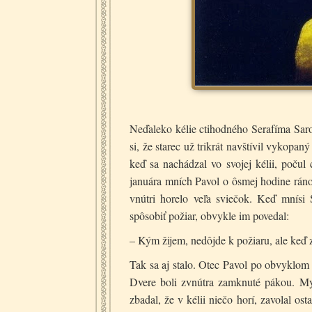
Neďaleko kélie ctihodného Serafíma Saro
si, že starec už trikrát navštívil vykop
keď sa nachádzal vo svojej kélii, poču
januára mních Pavol o ôsmej hodine ráno š
vnútri horelo veľa sviečok. Keď mnísi 
spôsobiť požiar, obvykle im povedal:
– Kým žijem, nedôjde k požiaru, ale keď
Tak sa aj stalo. Otec Pavol po obvyklom 
Dvere boli zvnútra zamknuté pákou. Mysl
zbadal, že v kélii niečo horí, zavolal os