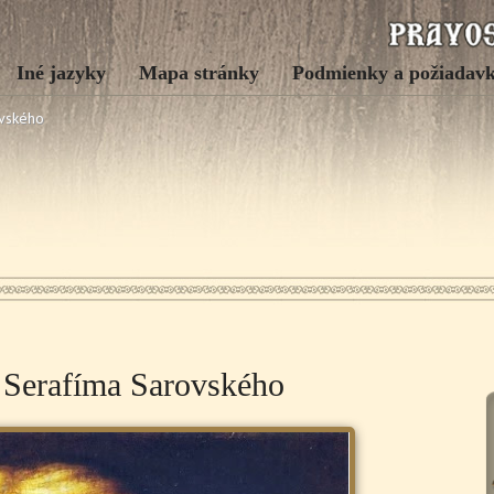
Iné jazyky
Mapa stránky
Podmienky a požiadav
ovského
 Serafíma Sarovského