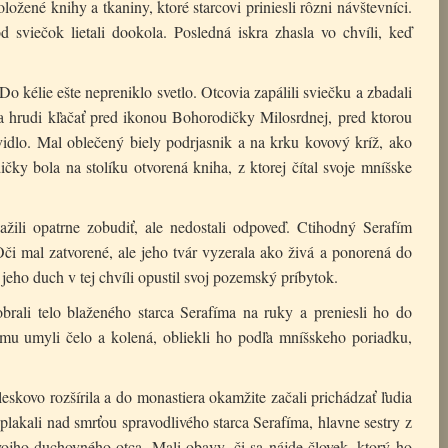
ložené knihy a tkaniny, ktoré starcovi priniesli rôzni návštevníci.
d sviečok lietali dookola. Posledná iskra zhasla vo chvíli, keď
o kélie ešte nepreniklo svetlo. Otcovia zapálili sviečku a zbadali
a hrudi kľačať pred ikonou Bohorodičky Milosrdnej, pred ktorou
idlo. Mal oblečený biely podrjasnik a na krku kovový kríž, ako
ky bola na stolíku otvorená kniha, z ktorej čítal svoje mníšske
nažili opatrne zobudiť, ale nedostali odpoveď. Ctihodný Serafím
či mal zatvorené, ale jeho tvár vyzerala ako živá a ponorená do
 jeho duch v tej chvíli opustil svoj pozemský príbytok.
ali telo blaženého starca Serafíma na ruky a preniesli ho do
 mu umyli čelo a kolená, obliekli ho podľa mníšskeho poriadku,
eskovo rozšírila a do monastiera okamžite začali prichádzať ľudia
e plakali nad smrťou spravodlivého starca Serafíma, hlavne sestry z
svojho duchovného otca. Mali obavy, či sa nájde človek, ktorý ho