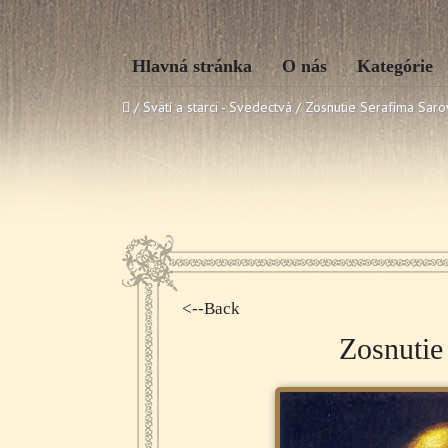
Hlavná stránka
O nás
Kategórie
/ Svätí a starci - Svedectvá /
Zosnutie Serafíma Sar
<--Back
Zosnutie