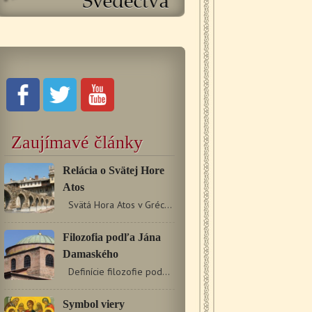
Zaujímavé články
Relácia o Svätej Hore
Atos
Svätá Hora Atos v Grécku je významným mníšskym…
Filozofia podľa Jána
Damaského
Definície filozofie podobné tej, ktorú formuloval…
Symbol viery