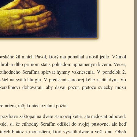
vského žil mních Pavol, ktorý mu pomáhal a nosil jedlo. Všimol
aný hrob a dlho pri ňom stál s pohľadom upriameným k zemi. Večer,
l ctihodného Serafíma spievať hymny vzkriesenia. V pondelok 2.
iel na svätú liturgiu. V predsieni starcovej kélie zacítil dym. Vo
Serafímovi dohovárali, aby dával pozor, pretože sviečky môžu
 zomriem, môj koniec oznámi požiar.
pozdrave zaklopal na dvere starcovej kélie, ale nedostal odpoveď.
el si, že ctihodný Serafím odišiel do svojej pustovne, ale keď
tatných bratov z monastiera, ktorí vyvalili dvere a vošli dnu. Oheň