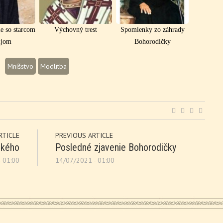
ie so starcom
Výchovný trest
Spomienky zo záhrady
ijom
Bohorodičky
Mníšstvo
Modlitba
RTICLE
PREVIOUS ARTICLE
ského
Posledné zjavenie Bohorodičky
 01:00
14/07/2021 - 01:00