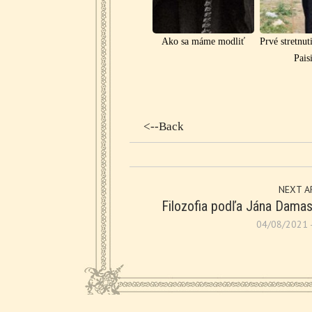
Ako sa máme modliť
Prvé stretnut
Pais
<--Back
NEXT A
Filozofia podľa Jána Dama
04/08/2021 -