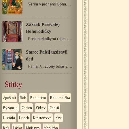
Verím v jedného Boha, Otca Vševládcu, Stvoriteľa…
Zázrak Presvätej
Bohorodičky
Pred niekoľkými rokmi istej žene v Grécku zomrela…
Starec Paisij uzdravil
deti
Pán E. A., zubný lekár z Tessaloník, rozprával…
Štítky
Apoštoli
Boh
Bohatstvo
Bohorodička
Byzancia
Chrám
Cirkev
Cnosti
História
Hriech
Kresťanstvo
Krst
Kríž
Láska
Mníšstvo
Modlitba